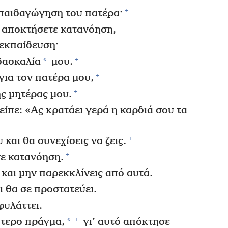
+
απαιδαγώγηση του πατέρα·
 αποκτήσετε κατανόηση,
εκπαίδευση·
+
*
δασκαλία
μου.
+
για τον πατέρα μου,
+
ης μητέρας μου.
είπε: «Ας κρατάει γερά η καρδιά σου τα
+
 και θα συνεχίσεις να ζεις.
+
ε κατανόηση.
 και μην παρεκκλίνεις από αυτά.
ι θα σε προστατεύει.
φυλάττει.
+
*
ότερο πράγμα,
γι’ αυτό απόκτησε