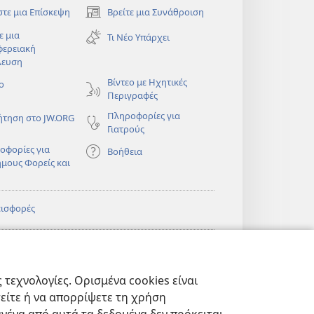
στε μια Επίσκεψη
Βρείτε μια Συνάθροιση
(ανοίγει
νέο
ε μια
Τι Νέο Υπάρχει
παράθυρο)
φερειακή
λευση
)
Βίντεο με Ηχητικές
ο
Περιγραφές
Πληροφορίες για
ήτηση στο JW.ORG
Γιατρούς
οφορίες για
Βοήθεια
ημους Φορείς και
εισφορές
)
ΔΙΚΤΥΑΚΗ
®
JW Hub
(ανοίγει
ΛΙΟΘΗΚΗ της
νέο
πιάς™
τεχνολογίες. Ορισμένα cookies είναι
παράθυρο)
)
Βιβλιοθήκη της
®
ibrary
τείτε ή να απορρίψετε τη χρήση
Σκοπιάς