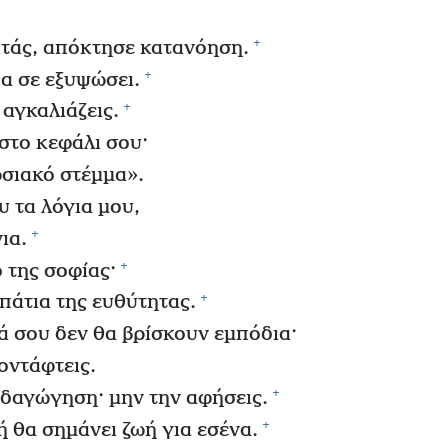
+
κτάς, απόκτησε κατανόηση.
+
θα σε εξυψώσει.
+
 αγκαλιάζεις.
στο κεφάλι σου·
ωσιακό στέμμα».
υ τα λόγια μου,
+
ια.
+
 της σοφίας·
+
πάτια της ευθύτητας.
 σου δεν θα βρίσκουν εμπόδια·
κοντάφτεις.
+
δαγώγηση· μην την αφήσεις.
+
ή θα σημάνει ζωή για εσένα.