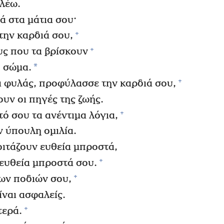
λέω.
ά στα μάτια σου·
+
την καρδιά σου,
+
ους που τα βρίσκουν
*
ο σώμα.
+
 φυλάς, προφύλασσε την καρδιά σου,
ουν οι πηγές της ζωής.
+
 σου τα ανέντιμα λόγια,
ν ύπουλη ομιλία.
οιτάζουν ευθεία μπροστά,
+
ευθεία μπροστά σου.
+
ων ποδιών σου,
είναι ασφαλείς.
+
τερά.