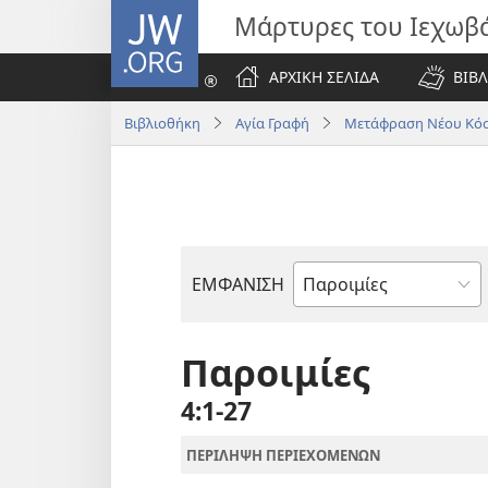
JW.ORG
Μάρτυρες του Ιεχωβ
ΑΡΧΙΚΗ ΣΕΛΙΔΑ
ΒΙΒΛ
Βιβλιοθήκη
Αγία Γραφή
Μετάφραση Νέου Κόσ
ΕΜΦΑΝΙΣΗ
Βιβλίο
της
Αγίας
Παροιμίες
Γραφής
4:1-27
ΠΕΡΙΛΗΨΗ ΠΕΡΙΕΧΟΜΕΝΩΝ