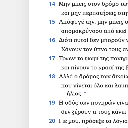
14
Μην μπεις στον δρόμο τ
και μην περπατήσεις στη
15
Απόφυγέ την, μην μπεις σ
απομακρύνσου από εκεί 
16
Διότι αυτοί δεν μπορούν 
Χάνουν τον ύπνο τους αν
17
Τρώνε το ψωμί της πονηρ
και πίνουν το κρασί της β
18
Αλλά ο δρόμος των δικαίω
που γίνεται όλο και λα
+
ήλιος.
19
Η οδός των πονηρών είναι
δεν ξέρουν τι τους κάνε
20
Γιε μου, πρόσεξε τα λόγια