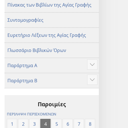
Πίνακας των Βιβλίων της Αγίας Γραφής
Συντομογραφίες
Ευρετήριο Λέξεων της Αγίας Γραφής
Γλωσσάριο Βιβλικών Όρων
Παράρτημα Α
Προβολή
περισσότερων
Παράρτημα Β
Προβολή
περισσότερων
Παροιμίες
ΠΕΡΙΛΗΨΗ ΠΕΡΙΕΧΟΜΕΝΩΝ
1
2
3
4
5
6
7
8