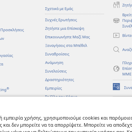
Ζητή
Σχετικά με Εμάς
Βρείτ
Συχνές Ερωτήσεις
Περι
(ανοίγει
Συνέ
Ζητήστε μια Επίσκεψη
νέο
 Προσκλήσεις
παράθυρο
Βίντε
Επικοινωνήστε Μαζί Μας
ων
Ξεναγήσεις στα Μπέθελ
Αναζ
Συναθροίσεις
ργασίας
Ανάμνηση
Πληρ
τα
Επίσ
Συνελεύσεις
ΜΜΕ
Δραστηριότητες
Συν
Εμπειρίες
®
ting
(ανοίγει
νέο
Σε Όλο τον Κόσμο
παράθυρο
ΔΙΑ
ΒΙΒ
(ανοίγει
Σκο
άματα
νέο
 εμπειρία χρήσης, χρησιμοποιούμε cookies και παρόμοιες 
παράθυρο
JW L
μένες Βιβλικές
ας και δεν μπορείτε να τα απορρίψετε. Μπορείτε να αποδεχ