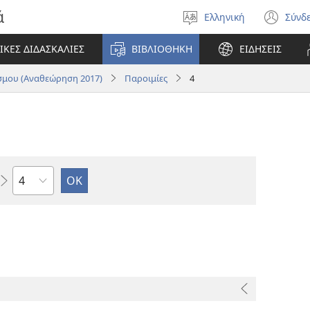
ά
Ελληνική
Σύνδ
Επιλέξτε
(αν
γλώσσα
νέο
ΙΚΕΣ ΔΙΔΑΣΚΑΛΙΕΣ
ΒΙΒΛΙΟΘΗΚΗ
ΕΙΔΗΣΕΙΣ
πα
μου (Αναθεώρηση 2017)
Παροιμίες
4
Κεφάλαιο