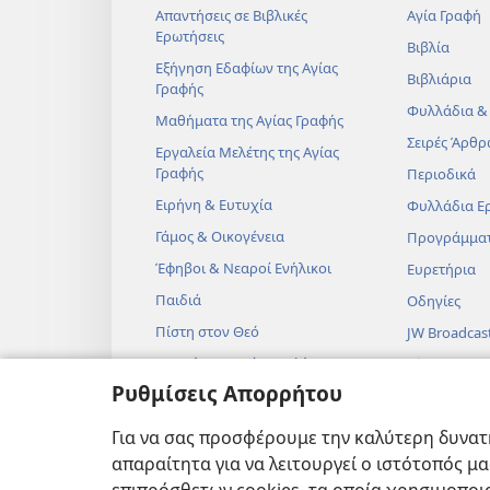
Απαντήσεις σε Βιβλικές
Αγία Γραφή
Ερωτήσεις
Βιβλία
Εξήγηση Εδαφίων της Αγίας
Βιβλιάρια
Γραφής
Φυλλάδια &
Μαθήματα της Αγίας Γραφής
Σειρές Άρθρ
Εργαλεία Μελέτης της Αγίας
Γραφής
Περιοδικά
Ειρήνη & Ευτυχία
Φυλλάδια Ε
Γάμος & Οικογένεια
Προγράμμα
Έφηβοι & Νεαροί Ενήλικοι
Ευρετήρια
Παιδιά
Οδηγίες
Πίστη στον Θεό
JW Broadcas
Επιστήμη & Αγία Γραφή
Βίντεο
Ρυθμίσεις Απορρήτου
Ιστορία & Αγία Γραφή
Μουσική
Ηχητικά Δρ
Για να σας προσφέρουμε την καλύτερη δυνατή
Δραματοποιη
απαραίτητα για να λειτουργεί ο ιστότοπός μ
Αναγνώσεις