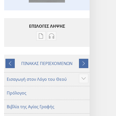
ΕΠΙΛΟΓΕΣ ΛΗΨΗΣ
Επιλογές
Επιλογές
λήψης
λήψης
εκδόσεων
ηχογραφήσεων
Η
Η
ΠΙΝΑΚΑΣ ΠΕΡΙΕΧΟΜΕΝΩΝ
Αγία
Αγία
Προηγούμενο
Επόμενο
Γραφή
Γραφή
—
—
Εισαγωγή στον Λόγο του Θεού
Προβολή
Μετάφραση
Μετάφραση
περισσότερων
Νέου
Νέου
Πρόλογος
Κόσμου
Κόσμου
(Αναθεώρηση
(Αναθεώρηση
Βιβλία της Αγίας Γραφής
2017)
2017)