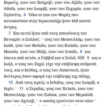
Βαρούχ, γιου του Χολχοζέ, γιου του Αζαΐα, γιου του
Αδαΐα, γιου του Ιωαρίβ, γιου του Ζαχαρία, γιου του
6
Σηλανίτη.
Όλοι οι γιοι του Φαρές που
κατοικούσαν στην Ιερουσαλήμ ήταν 468 ικανοί
άντρες.
7
Και αυτοί ήταν από τους απογόνους του
+
Βενιαμίν: ο Σαλλού,
γιος του Μεσουλλάμ, γιου του
Ιωάδ, γιου του Φεδαΐα, γιου του Κολαΐα, γιου του
8
Μαασία, γιου του Ιθιήλ, γιου του Ιεσαΐα,
και
9
έπειτα από αυτόν, ο Γαββαΐ και ο Σαλαΐ, 928·
και ο
Ιωήλ, ο γιος του Ζιχρί, είχε την επίβλεψη ανάμεσά
τους, και ο Ιούδας, ο γιος του Ασσενουά, ήταν
δεύτερος όσον αφορά την επίβλεψη της πόλης.
10
Από τους ιερείς: ο Ιεδαΐας, γιος του Ιωαρίβ, ο
+
11
Ιαχίν,
ο Σεραΐας, γιος του Χελκία, γιου του
Μεσουλλάμ, γιου του Σαδώκ, γιου του Μεραϊώθ,
+
*
γιου του Αχιτώβ,
ο οποίος ηγούνταν στον οίκο