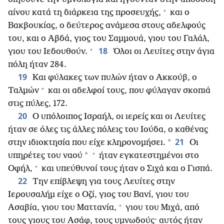
+
αίνου κατά τη διάρκεια της προσευχής,
και ο
Βακβουκίας, ο δεύτερος ανάμεσα στους αδελφούς
του, και ο Αβδά, γιος του Σαμμουά, γιου του Γαλάλ,
+
18
γιου του Ιεδουθούν.
Όλοι οι Λευίτες στην άγια
πόλη ήταν 284.
19
Και φύλακες των πυλών ήταν ο Ακκούβ, ο
+
Ταλμών
και οι αδελφοί τους, που φύλαγαν σκοπιά
στις πύλες, 172.
20
Ο υπόλοιπος Ισραήλ, οι ιερείς και οι Λευίτες
ήταν σε όλες τις άλλες πόλεις του Ιούδα, ο καθένας
21
*
στην ιδιοκτησία που είχε κληρονομήσει.
Οι
+
*
υπηρέτες του ναού
ήταν εγκατεστημένοι στο
+
Οφήλ,
και υπεύθυνοί τους ήταν ο Σιχά και ο Γισπά.
22
Την επίβλεψη για τους Λευίτες στην
Ιερουσαλήμ είχε ο Οζί, γιος του Βανί, γιου του
+
Ασαβία, γιου του Ματτανία,
γιου του Μιχά, από
τους γιους του Ασάφ, τους υμνωδούς· αυτός ήταν