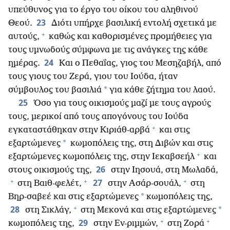
υπεύθυνος για το έργο του οίκου του αληθινού
23
Θεού.
Διότι υπήρχε βασιλική εντολή σχετικά με
+
αυτούς,
καθώς και καθορισμένες προμήθειες για
τους υμνωδούς σύμφωνα με τις ανάγκες της κάθε
24
ημέρας.
Και ο Πεθαΐας, γιος του Μεσηζαβήλ, από
τους γιους του Ζερά, γιου του Ιούδα, ήταν
*
σύμβουλος του βασιλιά
για κάθε ζήτημα του λαού.
25
Όσο για τους οικισμούς μαζί με τους αγρούς
τους, μερικοί από τους απογόνους του Ιούδα
+
εγκαταστάθηκαν στην Κιριάθ-αρβά
και στις
*
εξαρτώμενες
κωμοπόλεις της, στη Διβών και στις
+
εξαρτώμενες κωμοπόλεις της, στην Ιεκαβσεήλ
και
26
στους οικισμούς της,
στην Ιησουά, στη Μωλαδά,
+
+
+
27
στη Βαιθ-φελέτ,
στην Ασάρ-σουάλ,
στη
*
Βηρ-σαβεέ και στις εξαρτώμενες
κωμοπόλεις της,
+
28
*
στη Σικλάγ,
στη Μεκονά και στις εξαρτώμενες
+
+
29
κωμοπόλεις της,
στην Εν-ριμμών,
στη Ζορά