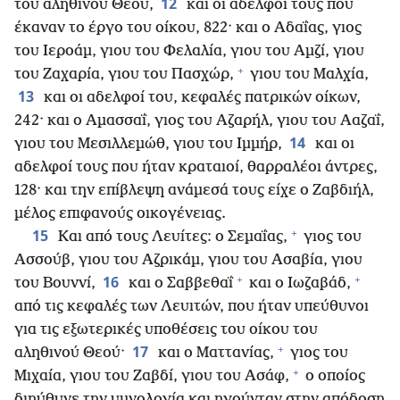
12
του αληθινού Θεού,
και οι αδελφοί τους που
έκαναν το έργο του οίκου, 822· και ο Αδαΐας, γιος
του Ιεροάμ, γιου του Φελαλία, γιου του Αμζί, γιου
+
του Ζαχαρία, γιου του Πασχώρ,
γιου του Μαλχία,
13
και οι αδελφοί του, κεφαλές πατρικών οίκων,
242· και ο Αμασσαΐ, γιος του Αζαρήλ, γιου του Ααζαΐ,
14
γιου του Μεσιλλεμώθ, γιου του Ιμμήρ,
και οι
αδελφοί τους που ήταν κραταιοί, θαρραλέοι άντρες,
128· και την επίβλεψη ανάμεσά τους είχε ο Ζαβδιήλ,
μέλος επιφανούς οικογένειας.
+
15
Και από τους Λευίτες: ο Σεμαΐας,
γιος του
Ασσούβ, γιου του Αζρικάμ, γιου του Ασαβία, γιου
+
+
16
του Βουννί,
και ο Σαββεθαΐ
και ο Ιωζαβάδ,
από τις κεφαλές των Λευιτών, που ήταν υπεύθυνοι
για τις εξωτερικές υποθέσεις του οίκου του
+
17
αληθινού Θεού·
και ο Ματτανίας,
γιος του
+
Μιχαία, γιου του Ζαβδί, γιου του Ασάφ,
ο οποίος
διηύθυνε την υμνολογία και ηγούνταν στην απόδοση