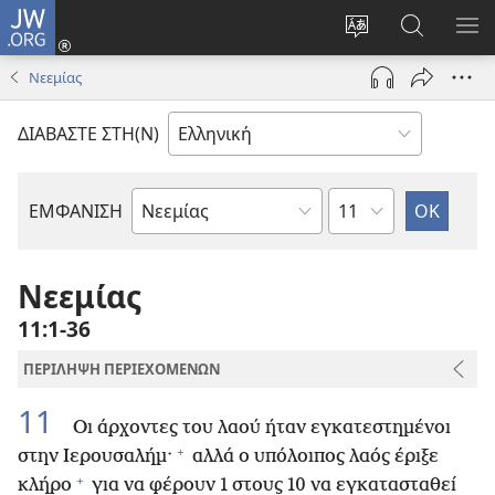
JW.ORG
Σύνδεση
(ανοίγει
Αλλαγή
Αναζήτησ
ΕΜ
νέο
γλώσσας
στο
ΜΕ
Νεεμίας
παράθυρο)
ιστότοπου
JW.ORG
ΔΙΑΒΑΣΤΕ ΣΤΗ(Ν)
Κεφάλαιο
ΕΜΦΑΝΙΣΗ
Βιβλίο
της
Αγίας
Νεεμίας
Γραφής
11:1-36
ΠΕΡΙΛΗΨΗ ΠΕΡΙΕΧΟΜΕΝΩΝ
11
Οι άρχοντες του λαού ήταν εγκατεστημένοι
+
στην Ιερουσαλήμ·
αλλά ο υπόλοιπος λαός έριξε
+
κλήρο
για να φέρουν 1 στους 10 να εγκατασταθεί