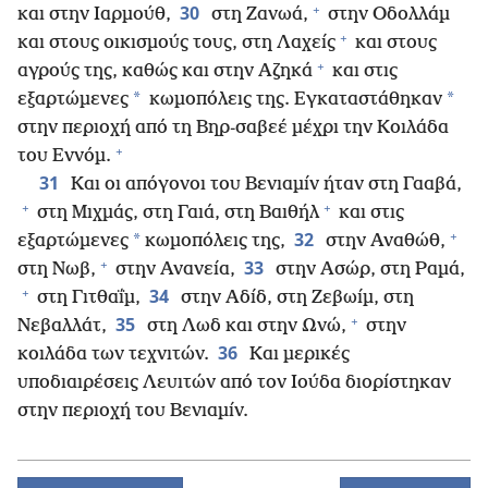
+
30
και στην Ιαρμούθ,
στη Ζανωά,
στην Οδολλάμ
+
και στους οικισμούς τους, στη Λαχείς
και στους
+
αγρούς της, καθώς και στην Αζηκά
και στις
*
*
εξαρτώμενες
κωμοπόλεις της. Εγκαταστάθηκαν
στην περιοχή από τη Βηρ-σαβεέ μέχρι την Κοιλάδα
+
του Εννόμ.
31
Και οι απόγονοι του Βενιαμίν ήταν στη Γααβά,
+
+
στη Μιχμάς, στη Γαιά, στη Βαιθήλ
και στις
+
32
*
εξαρτώμενες
κωμοπόλεις της,
στην Αναθώθ,
+
33
στη Νωβ,
στην Ανανεία,
στην Ασώρ, στη Ραμά,
+
34
στη Γιτθαΐμ,
στην Αδίδ, στη Ζεβωίμ, στη
+
35
Νεβαλλάτ,
στη Λωδ και στην Ωνώ,
στην
36
κοιλάδα των τεχνιτών.
Και μερικές
υποδιαιρέσεις Λευιτών από τον Ιούδα διορίστηκαν
στην περιοχή του Βενιαμίν.