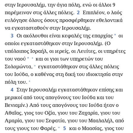
στην Ιερουσαλήμ, την άγια πόλη, ενώ οι άλλοι 9
2
παρέμειναν στις άλλες πόλεις.
Επιπλέον, ο λαός
ευλόγησε όλους όσους προσφέρθηκαν εθελοντικά
να εγκατασταθούν στην Ιερουσαλήμ.
3
*
Οι ακόλουθοι είναι κεφαλές της επαρχίας
οι
οποίοι εγκαταστάθηκαν στην Ιερουσαλήμ. (Ο
υπόλοιπος Ισραήλ, οι ιερείς, οι Λευίτες, οι υπηρέτες
+
*
του ναού
και οι γιοι των υπηρετών του
+
Σολομώντα,
εγκαταστάθηκαν στις άλλες πόλεις
του Ιούδα, ο καθένας στη δική του ιδιοκτησία στην
+
πόλη του.
4
Στην Ιερουσαλήμ εγκαταστάθηκαν επίσης και
μερικοί από τους απογόνους του Ιούδα και του
Βενιαμίν.) Από τους απογόνους του Ιούδα ήταν ο
Αθαΐας, γιος του Οζία, γιου του Ζαχαρία, γιου του
Αμαρία, γιου του Σεφατία, γιου του Μααλαλήλ, από
+
5
τους γιους του Φαρές,
και ο Μαασίας, γιος του