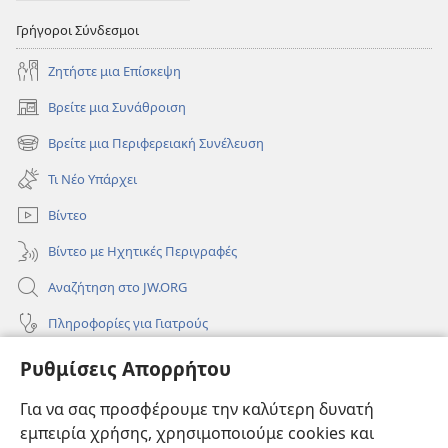
Γρήγοροι Σύνδεσμοι
Ζητήστε μια Επίσκεψη
Βρείτε μια Συνάθροιση
(ανοίγει
νέο
Βρείτε μια Περιφερειακή Συνέλευση
(ανοίγει
παράθυρο)
νέο
Τι Νέο Υπάρχει
παράθυρο)
Βίντεο
Βίντεο με Ηχητικές Περιγραφές
Αναζήτηση στο JW.ORG
Πληροφορίες για Γιατρούς
Πληροφορίες για Επίσημους Φορείς και ΜΜΕ
Ρυθμίσεις Απορρήτου
Βοήθεια
Για να σας προσφέρουμε την καλύτερη δυνατή
εμπειρία χρήσης, χρησιμοποιούμε cookies και
Συνεισφορές