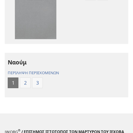
λήψης
λήψης
εκδόσεων
ηχογραφήσε
Η
Η
Αγία
Αγία
Γραφή
Γραφή
—
—
Μετάφραση
Μετάφραση
Νέου
Νέου
Ναούμ
Κόσμου
Κόσμου
(Αναθεώρηση
(Αναθεώρησ
ΠΕΡΙΛΗΨΗ ΠΕΡΙΕΧΟΜΕΝΩΝ
2017)
2017)
1
2
3
®
JW.ORG
/ ΕΠΙΣΗΜΟΣ ΙΣΤΟΤΟΠΟΣ ΤΩΝ ΜΑΡΤΥΡΩΝ ΤΟΥ ΙΕΧΩΒΑ