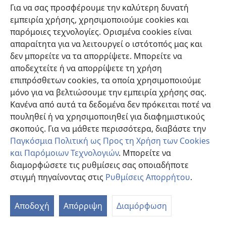
Βοήθεια
Για να σας προσφέρουμε την καλύτερη δυνατή
εμπειρία χρήσης, χρησιμοποιούμε cookies και
Συνεισφορές
(ανοίγει
παρόμοιες τεχνολογίες. Ορισμένα cookies είναι
νέο
απαραίτητα για να λειτουργεί ο ιστότοπός μας και
παράθυρο)
ΔΙΑΔΙΚΤΥΑΚΗ ΒΙΒΛΙΟΘΗΚΗ της Σκοπιάς™
δεν μπορείτε να τα απορρίψετε. Μπορείτε να
(ανοίγει
αποδεχτείτε ή να απορρίψετε τη χρήση
νέο
®
JW Hub
παράθυρο)
επιπρόσθετων cookies, τα οποία χρησιμοποιούμε
(ανοίγει
νέο
μόνο για να βελτιώσουμε την εμπειρία χρήσης σας.
®
JW Library
παράθυρο)
Κανένα από αυτά τα δεδομένα δεν πρόκειται ποτέ να
πουληθεί ή να χρησιμοποιηθεί για διαφημιστικούς
Βιβλιοθήκη της Σκοπιάς
σκοπούς. Για να μάθετε περισσότερα, διαβάστε την
Παγκόσμια Πολιτική ως Προς τη Χρήση των Cookies
και Παρόμοιων Τεχνολογιών
. Μπορείτε να
διαμορφώσετε τις ρυθμίσεις σας οποιαδήποτε
Copyright
© 2026 Watch Tower Bible and Tract Society of Pennsylvania.
στιγμή πηγαίνοντας στις
Ρυθμίσεις Απορρήτου
.
Π
ΟΡΟΙ ΧΡΗΣΗΣ
|
ΠΟΛΙΤΙΚΗ ΑΠΟΡΡΗΤΟΥ
|
ΡΥΘΜΙΣΕΙΣ ΑΠΟΡΡΗΤΟΥ
Πί
Αποδοχή
Απόρριψη
Διαμόρφωση
Π