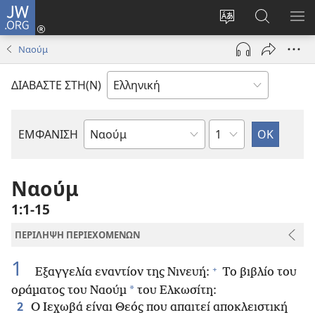
JW.ORG
Σύνδεση
(ανοίγει
Αλλαγή
Αναζήτησ
ΕΜ
νέο
γλώσσας
στο
ΜΕ
Ναούμ
παράθυρο)
ιστότοπου
JW.ORG
ΔΙΑΒΑΣΤΕ ΣΤΗ(Ν)
Κεφάλαιο
ΕΜΦΑΝΙΣΗ
Βιβλίο
της
Αγίας
Ναούμ
Γραφής
1:1-15
ΠΕΡΙΛΗΨΗ ΠΕΡΙΕΧΟΜΕΝΩΝ
1
+
Εξαγγελία εναντίον της Νινευή:
Το βιβλίο του
*
οράματος του Ναούμ
του Ελκωσίτη:
2
Ο Ιεχωβά είναι Θεός που απαιτεί αποκλειστική