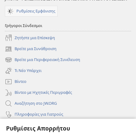
Ρυθμίσεις Εμφάνισης
Γρήγοροι Σύνδεσμοι
Ζητήστε μια Επίσκεψη
Βρείτε μια Συνάθροιση
(ανοίγει
νέο
Βρείτε μια Περιφερειακή Συνέλευση
(ανοίγει
παράθυρο)
νέο
Τι Νέο Υπάρχει
παράθυρο)
Βίντεο
Βίντεο με Ηχητικές Περιγραφές
Αναζήτηση στο JW.ORG
Πληροφορίες για Γιατρούς
Πληροφορίες για Επίσημους Φορείς και ΜΜΕ
Ρυθμίσεις Απορρήτου