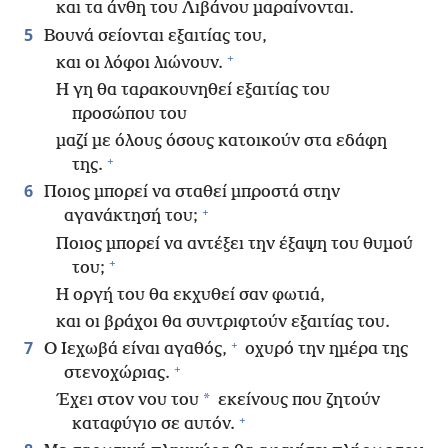
και τα άνθη του Λιβάνου μαραίνονται.
5
Βουνά σείονται εξαιτίας του,
+
και οι λόφοι λιώνουν.
Η γη θα ταρακουνηθεί εξαιτίας του
προσώπου του
μαζί με όλους όσους κατοικούν στα εδάφη
+
της.
6
Ποιος μπορεί να σταθεί μπροστά στην
+
αγανάκτησή του;
Ποιος μπορεί να αντέξει την έξαψη του θυμού
+
του;
Η οργή του θα εκχυθεί σαν φωτιά,
και οι βράχοι θα συντριφτούν εξαιτίας του.
+
7
Ο Ιεχωβά είναι αγαθός,
οχυρό την ημέρα της
+
στενοχώριας.
*
Έχει στον νου του
εκείνους που ζητούν
+
καταφύγιο σε αυτόν.