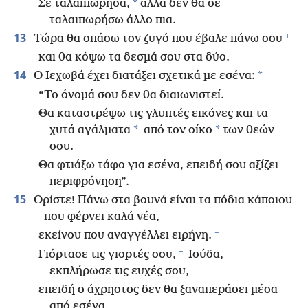
*
Σε ταλαιπώρησα,
αλλά δεν θα σε
ταλαιπωρήσω άλλο πια.
+
13
Τώρα θα σπάσω τον ζυγό που έβαλε πάνω σου
και θα κόψω τα δεσμά σου στα δύο.
14
*
Ο Ιεχωβά έχει διατάξει σχετικά με εσένα:
“Το όνομά σου δεν θα διαιωνιστεί.
Θα καταστρέψω τις γλυπτές εικόνες και τα
*
*
χυτά αγάλματα
από τον οίκο
των θεών
σου.
Θα φτιάξω τάφο για εσένα, επειδή σου αξίζει
περιφρόνηση”.
15
Ορίστε! Πάνω στα βουνά είναι τα πόδια κάποιου
που φέρνει καλά νέα,
+
εκείνου που αναγγέλλει ειρήνη.
+
Γιόρτασε τις γιορτές σου,
Ιούδα,
εκπλήρωσε τις ευχές σου,
επειδή ο άχρηστος δεν θα ξαναπεράσει μέσα
από εσένα.