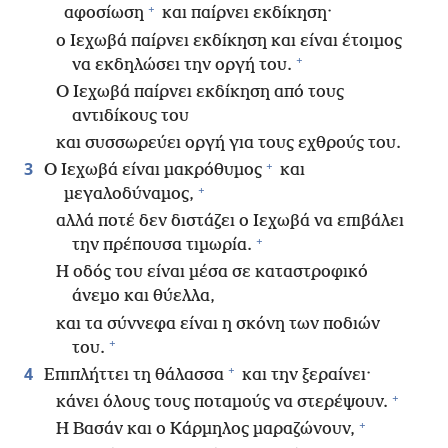
+
αφοσίωση
και παίρνει εκδίκηση·
ο Ιεχωβά παίρνει εκδίκηση και είναι έτοιμος
+
να εκδηλώσει την οργή του.
Ο Ιεχωβά παίρνει εκδίκηση από τους
αντιδίκους του
και συσσωρεύει οργή για τους εχθρούς του.
+
3
Ο Ιεχωβά είναι μακρόθυμος
και
+
μεγαλοδύναμος,
αλλά ποτέ δεν διστάζει ο Ιεχωβά να επιβάλει
+
την πρέπουσα τιμωρία.
Η οδός του είναι μέσα σε καταστροφικό
άνεμο και θύελλα,
και τα σύννεφα είναι η σκόνη των ποδιών
+
του.
+
4
Επιπλήττει τη θάλασσα
και την ξεραίνει·
+
κάνει όλους τους ποταμούς να στερέψουν.
+
Η Βασάν και ο Κάρμηλος μαραζώνουν,