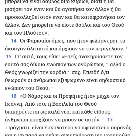
μπορεί να είναι δούλος δύο κυρίων, διότι ή θα
μισήσει τον έναν και θα αγαπήσει τον άλλον ή θα
προσκολληθεί στον έναν και θα καταφρονήσει τον
άλλον. Δεν μπορείτε να είστε δούλοι και του Θεού
+
και του Πλούτου».
14
Οι Φαρισαίοι όμως, που ήταν φιλάργυροι, τα
+
άκουγαν όλα αυτά και άρχισαν να τον περιγελούν.
15
Γι’ αυτό, τους είπε: «Εσείς ανακηρύσσετε τον
+
εαυτό σας δίκαιο ενώπιον των ανθρώπων,
αλλά ο
+
Θεός γνωρίζει την καρδιά
σας. Επειδή ό,τι
θεωρούν οι άνθρωποι εξυψωμένο είναι αηδιαστικό
+
ενώπιον του Θεού.
16
»Ο Νόμος και οι Προφήτες ήταν μέχρι τον
Ιωάννη. Από τότε η Βασιλεία του Θεού
διακηρύττεται ως καλά νέα, και κάθε είδους
+
17
άνθρωποι πασχίζουν να μπουν σε αυτήν.
Πράγματι, είναι ευκολότερο να αφανιστεί ο ουρανός
και η γη παρά να μείνει ανεκπλήρωτη μια γραμμούλα