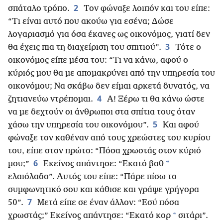
2
σπάταλο τρόπο.
Τον φώναξε λοιπόν και του είπε:
“Τι είναι αυτό που ακούω για εσένα; Δώσε
λογαριασμό για όσα έκανες ως οικονόμος, γιατί δεν
3
θα έχεις πια τη διαχείριση του σπιτιού”.
Τότε ο
οικονόμος είπε μέσα του: “Τι να κάνω, αφού ο
κύριός μου θα με απομακρύνει από την υπηρεσία του
οικονόμου; Να σκάβω δεν είμαι αρκετά δυνατός, να
4
ζητιανεύω ντρέπομαι.
Α! Ξέρω τι θα κάνω ώστε
να με δεχτούν οι άνθρωποι στα σπίτια τους όταν
5
χάσω την υπηρεσία του οικονόμου”.
Και αφού
φώναξε τον καθέναν από τους χρεώστες του κυρίου
του, είπε στον πρώτο: “Πόσα χρωστάς στον κύριό
6
*
μου;”
Εκείνος απάντησε: “Εκατό βαθ
ελαιόλαδο”. Αυτός του είπε: “Πάρε πίσω το
συμφωνητικό σου και κάθισε και γράψε γρήγορα
7
50”.
Μετά είπε σε έναν άλλον: “Εσύ πόσα
*
χρωστάς;” Εκείνος απάντησε: “Εκατό κορ
σιτάρι”.