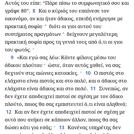
Αυτός του είπε: “Πάρε πίσω το συμφωνητικό σου και
8
γράψε 80”.
Και ο κύριός του επαίνεσε τον
οικονόμο, αν και ήταν άδικος, επειδή ενήργησε με
*
πρακτική σοφία·
διότι οι γιοι αυτού του
*
συστήματος πραγμάτων
δείχνουν μεγαλύτερη
πρακτική σοφία προς τη γενιά τους από ό,τι οι γιοι
+
του φωτός.
9
»Και εγώ σας λέω: Κάντε φίλους μέσω του
+
άδικου πλούτου
ώστε, όταν αυτός χαθεί, να σας
+
10
δεχτούν στις αιώνιες κατοικίες.
Ο πιστός στο
ελάχιστο είναι πιστός και στο πολύ, και ο άδικος στο
11
ελάχιστο είναι άδικος και στο πολύ.
Συνεπώς, αν
δεν έχετε αποδειχτεί πιστοί σε σχέση με τον άδικο
πλούτο, ποιος θα σας εμπιστευτεί ό,τι είναι αληθινό;
12
Και αν δεν έχετε αποδειχτεί πιστοί σε σχέση με
αυτό που ανήκει σε κάποιον άλλον, ποιος θα σας
+
13
δώσει κάτι για εσάς;
Κανένας υπηρέτης δεν