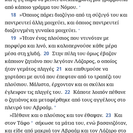
+
από κάποιο γράμμα του Νόμου.
18
»Όποιος πάρει διαζύγιο από τη σύζυγό του και
παντρευτεί άλλη μοιχεύει, και όποιος παντρευτεί
+
διαζευγμένη γυναίκα μοιχεύει.
19
»Ήταν ένας πλούσιος που ντυνόταν με
πορφύρα και λινό, και καλοπερνούσε κάθε μέρα
20
μέσα στη χλιδή.
Στην πύλη του όμως έβαζαν
κάποιον ζητιάνο που λεγόταν Λάζαρος, ο οποίος
21
ήταν γεμάτος πληγές
και επιθυμούσε να
χορτάσει με αυτά που έπεφταν από το τραπέζι του
πλούσιου. Μάλιστα, έρχονταν και οι σκύλοι και
22
έγλειφαν τις πληγές του.
Κάποτε λοιπόν πέθανε
ο ζητιάνος και μεταφέρθηκε από τους αγγέλους στο
*
πλευρό του Αβραάμ.
23
»Πέθανε και ο πλούσιος και τον έθαψαν.
Και
*
στον Τάφο
σήκωσε τα μάτια του, ενώ βασανιζόταν,
και είδε από μακριά τον Αβραάμ και τον Λάζαρο στο