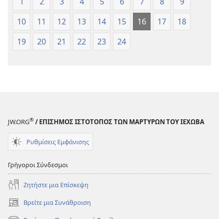
1
2
3
4
5
6
7
8
9
10
11
12
13
14
15
16
17
18
19
20
21
22
23
24
®
JW.ORG
/ ΕΠΙΣΗΜΟΣ ΙΣΤΟΤΟΠΟΣ ΤΩΝ ΜΑΡΤΥΡΩΝ ΤΟΥ ΙΕΧΩΒΑ
Ρυθμίσεις Εμφάνισης
Γρήγοροι Σύνδεσμοι
Ζητήστε μια Επίσκεψη
Βρείτε μια Συνάθροιση
(ανοίγει
νέο