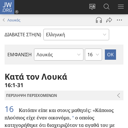
JW.ORG
Σύνδεση
(ανοίγει
Αλλαγή
Αναζήτησ
ΕΜ
νέο
γλώσσας
στο
ΜΕ
Λουκάς
παράθυρο)
ιστότοπου
JW.ORG
ΔΙΑΒΑΣΤΕ ΣΤΗ(Ν)
Κεφάλαιο
ΕΜΦΑΝΙΣΗ
Βιβλίο
της
Αγίας
Κατά τον Λουκά
Γραφής
16:1-31
ΠΕΡΙΛΗΨΗ ΠΕΡΙΕΧΟΜΕΝΩΝ
16
Κατόπιν είπε και στους μαθητές: «Κάποιος
*
πλούσιος είχε έναν οικονόμο,
ο οποίος
κατηγορήθηκε ότι διαχειριζόταν τα αγαθά του με