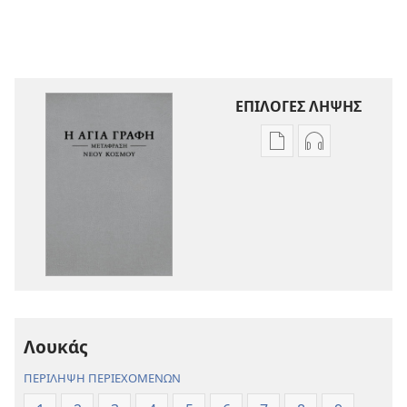
ΕΠΙΛΟΓΕΣ ΛΗΨΗΣ
Επιλογές
Επιλογές
λήψης
λήψης
εκδόσεων
ηχογραφήσε
Η
Η
Αγία
Αγία
Γραφή
Γραφή
—
—
Μετάφραση
Μετάφραση
Νέου
Νέου
Λουκάς
Κόσμου
Κόσμου
(Αναθεώρηση
(Αναθεώρησ
ΠΕΡΙΛΗΨΗ ΠΕΡΙΕΧΟΜΕΝΩΝ
2017)
2017)