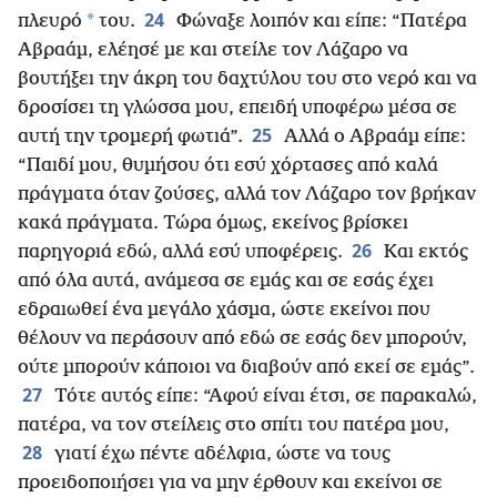
24
*
πλευρό
του.
Φώναξε λοιπόν και είπε: “Πατέρα
Αβραάμ, ελέησέ με και στείλε τον Λάζαρο να
βουτήξει την άκρη του δαχτύλου του στο νερό και να
δροσίσει τη γλώσσα μου, επειδή υποφέρω μέσα σε
25
αυτή την τρομερή φωτιά”.
Αλλά ο Αβραάμ είπε:
“Παιδί μου, θυμήσου ότι εσύ χόρτασες από καλά
πράγματα όταν ζούσες, αλλά τον Λάζαρο τον βρήκαν
κακά πράγματα. Τώρα όμως, εκείνος βρίσκει
26
παρηγοριά εδώ, αλλά εσύ υποφέρεις.
Και εκτός
από όλα αυτά, ανάμεσα σε εμάς και σε εσάς έχει
εδραιωθεί ένα μεγάλο χάσμα, ώστε εκείνοι που
θέλουν να περάσουν από εδώ σε εσάς δεν μπορούν,
ούτε μπορούν κάποιοι να διαβούν από εκεί σε εμάς”.
27
Τότε αυτός είπε: “Αφού είναι έτσι, σε παρακαλώ,
πατέρα, να τον στείλεις στο σπίτι του πατέρα μου,
28
γιατί έχω πέντε αδέλφια, ώστε να τους
προειδοποιήσει για να μην έρθουν και εκείνοι σε