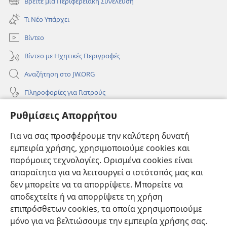
Βρείτε μια Περιφερειακή Συνέλευση
(ανοίγει
παράθυρο)
νέο
Τι Νέο Υπάρχει
παράθυρο)
Βίντεο
Βίντεο με Ηχητικές Περιγραφές
Αναζήτηση στο JW.ORG
Πληροφορίες για Γιατρούς
Πληροφορίες για Επίσημους Φορείς και ΜΜΕ
Ρυθμίσεις Απορρήτου
Βοήθεια
Για να σας προσφέρουμε την καλύτερη δυνατή
εμπειρία χρήσης, χρησιμοποιούμε cookies και
Συνεισφορές
(ανοίγει
παρόμοιες τεχνολογίες. Ορισμένα cookies είναι
νέο
απαραίτητα για να λειτουργεί ο ιστότοπός μας και
παράθυρο)
ΔΙΑΔΙΚΤΥΑΚΗ ΒΙΒΛΙΟΘΗΚΗ της Σκοπιάς™
δεν μπορείτε να τα απορρίψετε. Μπορείτε να
(ανοίγει
αποδεχτείτε ή να απορρίψετε τη χρήση
νέο
®
JW Hub
παράθυρο)
επιπρόσθετων cookies, τα οποία χρησιμοποιούμε
(ανοίγει
νέο
μόνο για να βελτιώσουμε την εμπειρία χρήσης σας.
®