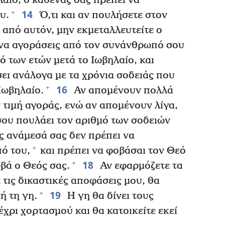
λαίο, ο καθένας σας πρέπει να
14
+
υ.
Ό,τι και αν πουλήσετε στον
από αυτόν, μην εκμεταλλευτείτε ο
να αγοράσεις από τον συνάνθρωπό σου
 των ετών μετά το Ιωβηλαίο, και
ει ανάλογα με τα χρόνια σοδειάς που
16
+
Ιωβηλαίο.
Αν απομένουν πολλά
ν τιμή αγοράς, ενώ αν απομένουν λίγα,
 σου πουλάει τον αριθμό των σοδειών
ς ανάμεσά σας δεν πρέπει να
+
ό του,
και πρέπει να φοβάσαι τον Θεό
18
+
ωβά ο Θεός σας.
Αν εφαρμόζετε τα
 τις δικαστικές αποφάσεις μου, θα
19
+
ή τη γη.
Η γη θα δίνει τους
έχρι χορτασμού και θα κατοικείτε εκεί