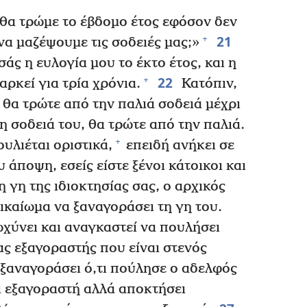
 θα τρώμε το έβδομο έτος εφόσον δεν
21
+
α μαζέψουμε τις σοδειές μας;»
άς η ευλογία μου το έκτο έτος, και η
22
+
αρκεί για τρία χρόνια.
Κατόπιν,
ι θα τρώτε από την παλιά σοδειά μέχρι
 η σοδειά του, θα τρώτε από την παλιά.
+
υλιέται οριστικά,
επειδή ανήκει σε
υ άποψη, εσείς είστε ξένοι κάτοικοι και
 γη της ιδιοκτησίας σας, ο αρχικός
δικαίωμα να ξαναγοράσει τη γη του.
χύνει και αναγκαστεί να πουλήσει
νας εξαγοραστής που είναι στενός
 ξαναγοράσει ό,τι πούλησε ο αδελφός
ι εξαγοραστή αλλά αποκτήσει