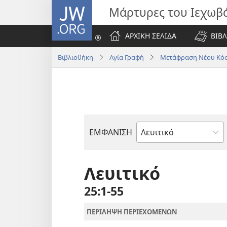
JW.ORG
Μάρτυρες του Ιεχωβ
ΑΡΧΙΚΗ ΣΕΛΙΔΑ
ΒΙΒΛ
Βιβλιοθήκη
Αγία Γραφή
Μετάφραση Νέου Κόσ
ΕΜΦΑΝΙΣΗ
Βιβλίο
της
Αγίας
Λευιτικό
Γραφής
25:1-55
ΠΕΡΙΛΗΨΗ ΠΕΡΙΕΧΟΜΕΝΩΝ