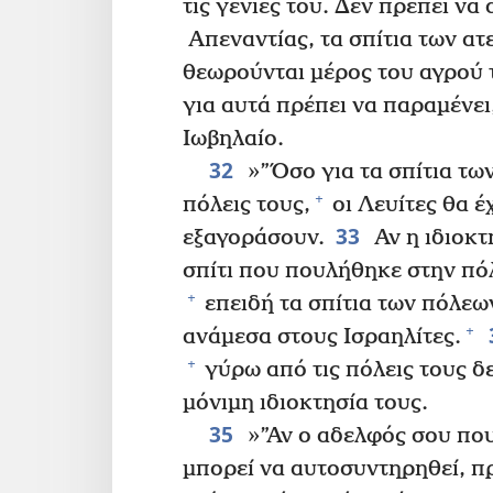
τις γενιές του. Δεν πρέπει να
Απεναντίας, τα σπίτια των ατ
θεωρούνται μέρος του αγρού 
για αυτά πρέπει να παραμένει
Ιωβηλαίο.
32
»”Όσο για τα σπίτια τω
+
πόλεις τους,
οι Λευίτες θα έ
33
εξαγοράσουν.
Αν η ιδιοκτ
σπίτι που πουλήθηκε στην πό
+
επειδή τα σπίτια των πόλεων
+
ανάμεσα στους Ισραηλίτες.
+
γύρω από τις πόλεις τους δε
μόνιμη ιδιοκτησία τους.
35
»”Αν ο αδελφός σου που
μπορεί να αυτοσυντηρηθεί, πρ