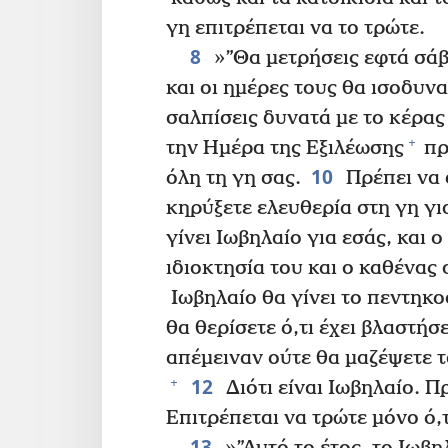
γη επιτρέπεται να το τρώτε.
8
»”Θα μετρήσεις εφτά σάβ
και οι ημέρες τους θα ισοδυν
σαλπίσεις δυνατά με το κέρας
+
την Ημέρα της Εξιλέωσης
πρ
10
όλη τη γη σας.
Πρέπει να 
κηρύξετε ελευθερία στη γη γι
γίνει Ιωβηλαίο για εσάς, και 
ιδιοκτησία του και ο καθένας 
Ιωβηλαίο θα γίνει το πεντηκο
θα θερίσετε ό,τι έχει βλαστή
απέμειναν ούτε θα μαζέψετε 
12
+
Διότι είναι Ιωβηλαίο. Πρ
Επιτρέπεται να τρώτε μόνο ό,τ
13