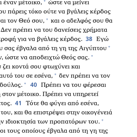
+
ι έναν μέτοικο,
ώστε να μείνει
υ πάρεις τόκο ούτε να βγάλεις κέρδος
+
αι τον Θεό σου,
και ο αδελφός σου θα
Δεν πρέπει να του δανείσεις χρήματα
38
τροφή για να βγάλεις κέρδος.
Εγώ
+
ου σας έβγαλα από τη γη της Αιγύπτου
+
ν, ώστε να αποδειχτώ Θεός σας.
 ζει κοντά σου φτωχύνει και
+
αυτό του σε εσένα,
δεν πρέπει να τον
40
+
 δούλος.
Πρέπει να του φέρεσαι
 στον μέτοικο. Πρέπει να υπηρετεί
41
έτος.
Τότε θα φύγει από εσένα,
 του, και θα επιστρέψει στην οικογένειά
+
ην ιδιοκτησία των προπατόρων του.
λοι τους οποίους έβγαλα από τη γη της