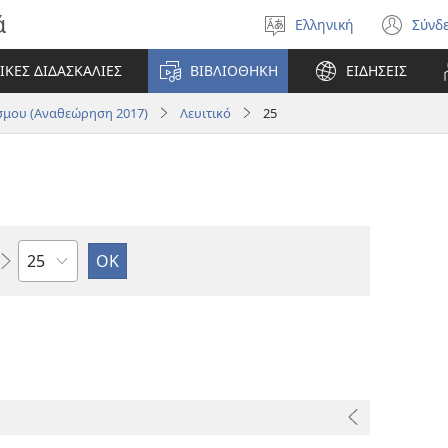
ά
Ελληνική
Σύνδ
Επιλέξτε
(αν
γλώσσα
νέο
ΙΚΕΣ ΔΙΔΑΣΚΑΛΙΕΣ
ΒΙΒΛΙΟΘΗΚΗ
ΕΙΔΗΣΕΙΣ
πα
μου (Αναθεώρηση 2017)
Λευιτικό
25
Κεφάλαιο