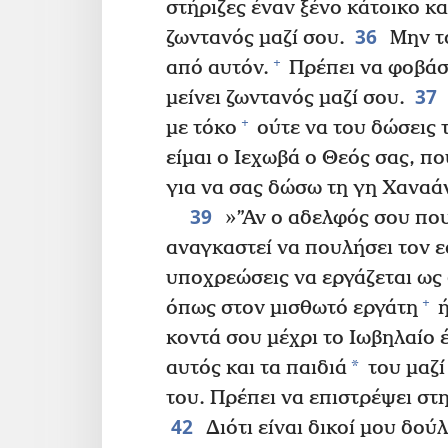
στήριζες έναν ξένο κάτοικο κα
36
ζωντανός μαζί σου.
Μην το
+
από αυτόν.
Πρέπει να φοβάσ
37
μείνει ζωντανός μαζί σου.
+
με τόκο
ούτε να του δώσεις 
είμαι ο Ιεχωβά ο Θεός σας, π
για να σας δώσω τη γη Χαναά
39
»”Αν ο αδελφός σου που
αναγκαστεί να πουλήσει τον ε
υποχρεώσεις να εργάζεται ως
+
όπως στον μισθωτό εργάτη
ή
κοντά σου μέχρι το Ιωβηλαίο 
*
αυτός και τα παιδιά
του μαζί
του. Πρέπει να επιστρέψει στ
42
Διότι είναι δικοί μου δού