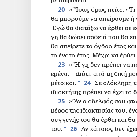
με ασφάλεια.
20
»”Ίσως όμως πείτε: «Τι
θα μπορούμε να σπείρουμε ή ν
Εγώ θα διατάξω να έρθει σε εσ
γη θα δώσει σοδειά που θα επ
θα σπείρετε το όγδοο έτος κα
το ένατο έτος. Μέχρι να έρθει
23
»”Η γη δεν πρέπει να πο
+
εμένα.
Διότι, από τη δική μο
24
+
μέτοικοι.
Σε ολόκληρη τη
ιδιοκτήτης πρέπει να έχει το 
25
»”Αν ο αδελφός σου φτω
μέρος της ιδιοκτησίας του, έ
συγγενής του θα έρθει και θα
26
+
του.
Αν κάποιος δεν έχε