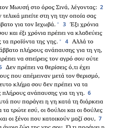
2
τον Μωυσή στο όρος Σινά, λέγοντας:
 τελικά μπείτε στη γη την οποία σας
3
+
βατο για τον Ιεχωβά.
Έξι χρόνια
ου και έξι χρόνια πρέπει να κλαδεύεις
4
+
ς τα προϊόντα της γης.
Αλλά το
σάββατο πλήρους ανάπαυσης για τη γη,
πρέπει να σπείρεις τον αγρό σου ούτε
5
Δεν πρέπει να θερίσεις ό,τι έχει
ους που απέμειναν μετά τον θερισμό,
ευτο κλήμα σου δεν πρέπει να τα
6
ος πλήρους ανάπαυσης για τη γη.
τά που παράγει η γη κατά τη διάρκεια
 τα τρώτε εσύ, οι δούλοι και οι δούλες
7
αι οι ξένοι που κατοικούν μαζί σου,
α άγρια ζώα της γης σου. Ό,τι παράγει η