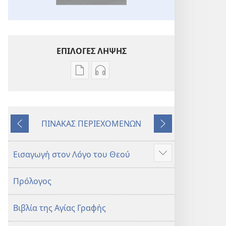
ΕΠΙΛΟΓΕΣ ΛΗΨΗΣ
Επιλογές
Επιλογές
λήψης
λήψης
εκδόσεων
ηχογραφήσεων
Η
Η
ΠΙΝΑΚΑΣ ΠΕΡΙΕΧΟΜΕΝΩΝ
Αγία
Αγία
Προηγούμενο
Επόμενο
Γραφή
Γραφή
—
—
Εισαγωγή στον Λόγο του Θεού
Προβολή
Μετάφραση
Μετάφραση
περισσότερων
Νέου
Νέου
Πρόλογος
Κόσμου
Κόσμου
(Αναθεώρηση
(Αναθεώρηση
Βιβλία της Αγίας Γραφής
2017)
2017)