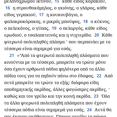
15
μελανόχρωμου ικτίνου,
κάθε είδος κορακιού,
16
η στρουθοκάμηλος, ο γκιόνης, ο γλάρος, κάθε
17
είδος γερακιού,
η κουκουβάγια, ο
18
φαλακροκόρακας, ο μικρός μπούφος,
ο κύκνος,
19
ο πελεκάνος, ο γύπας,
ο πελαργός, κάθε είδος
20
ερωδιού, ο τσαλαπετεινός και η νυχτερίδα.
Κάθε
*
φτερωτό πολυπληθές πλάσμα
που περπατάει με τα
τέσσερα είναι σιχαμερό για εσάς.
21
»”Από τα φτερωτά πολυπληθή πλάσματα που
κινούνται με τα τέσσερα, μπορείτε να τρώτε μόνο
όσα έχουν αρθρωτά πόδια ψηλότερα από τα άλλα
22
πόδια τους για να πηδούν πάνω στο έδαφος.
Από
αυτά μπορείτε να τρώτε τα εξής: διάφορα είδη
+
αποδημητικής ακρίδας, άλλες φαγώσιμες ακρίδες,
23
καθώς και τον γρύλο και την κοινή ακρίδα.
Όλα
τα άλλα φτερωτά πολυπληθή πλάσματα που έχουν
24
τέσσερα πόδια είναι σιχαμερά για εσάς.
Αυτά θα
σας έκαναν ακάθαρτους. Όποιος αγγίξει τα ψόφια