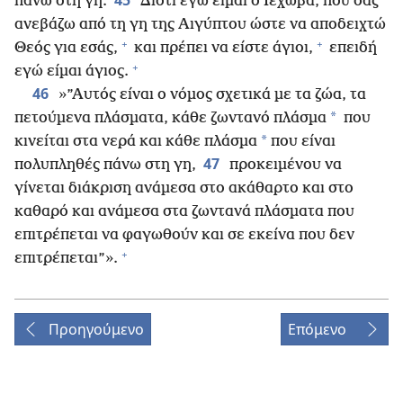
45
πάνω στη γη.
Διότι εγώ είμαι ο Ιεχωβά, που σας
ανεβάζω από τη γη της Αιγύπτου ώστε να αποδειχτώ
+
+
Θεός για εσάς,
και πρέπει να είστε άγιοι,
επειδή
+
εγώ είμαι άγιος.
46
»”Αυτός είναι ο νόμος σχετικά με τα ζώα, τα
*
πετούμενα πλάσματα, κάθε ζωντανό πλάσμα
που
*
κινείται στα νερά και κάθε πλάσμα
που είναι
47
πολυπληθές πάνω στη γη,
προκειμένου να
γίνεται διάκριση ανάμεσα στο ακάθαρτο και στο
καθαρό και ανάμεσα στα ζωντανά πλάσματα που
επιτρέπεται να φαγωθούν και σε εκείνα που δεν
+
επιτρέπεται”».
Προηγούμενο
Επόμενο