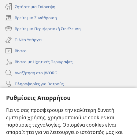
Ζητήστε μια Επίσκεψη
Βρείτε μια Συνάθροιση
(ανοίγει
νέο
Βρείτε μια Περιφερειακή Συνέλευση
(ανοίγει
παράθυρο)
νέο
Τι Νέο Υπάρχει
παράθυρο)
Βίντεο
Βίντεο με Ηχητικές Περιγραφές
Αναζήτηση στο JW.ORG
Πληροφορίες για Γιατρούς
Πληροφορίες για Επίσημους Φορείς και ΜΜΕ
Ρυθμίσεις Απορρήτου
Βοήθεια
Για να σας προσφέρουμε την καλύτερη δυνατή
εμπειρία χρήσης, χρησιμοποιούμε cookies και
Συνεισφορές
(ανοίγει
παρόμοιες τεχνολογίες. Ορισμένα cookies είναι
νέο
απαραίτητα για να λειτουργεί ο ιστότοπός μας και
παράθυρο)