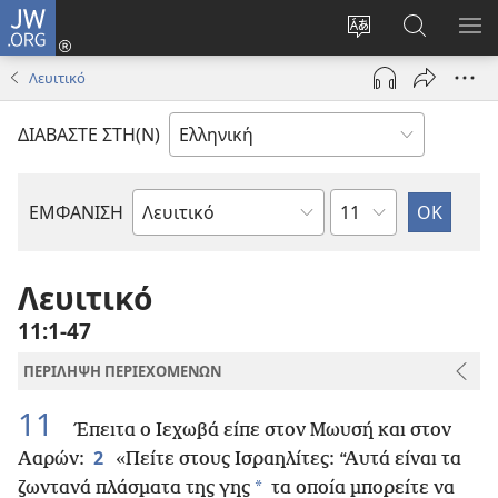
JW.ORG
Σύνδεση
(ανοίγει
Αλλαγή
Αναζήτησ
ΕΜ
νέο
γλώσσας
στο
ΜΕ
Λευιτικό
παράθυρο)
ιστότοπου
JW.ORG
ΔΙΑΒΑΣΤΕ ΣΤΗ(Ν)
Κεφάλαιο
ΕΜΦΑΝΙΣΗ
Βιβλίο
της
Αγίας
Λευιτικό
Γραφής
11:1-47
ΠΕΡΙΛΗΨΗ ΠΕΡΙΕΧΟΜΕΝΩΝ
11
Έπειτα ο Ιεχωβά είπε στον Μωυσή και στον
2
Ααρών:
«Πείτε στους Ισραηλίτες: “Αυτά είναι τα
*
ζωντανά πλάσματα της γης
τα οποία μπορείτε να