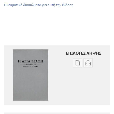
Πνευματικά δικαιώματα για αυτή την έκδοση
ΕΠΙΛΟΓΕΣ ΛΗΨΗΣ
Επιλογές
Επιλογές
λήψης
λήψης
εκδόσεων
ηχογραφήσε
Η
Η
Αγία
Αγία
Γραφή
Γραφή
—
—
Μετάφραση
Μετάφραση