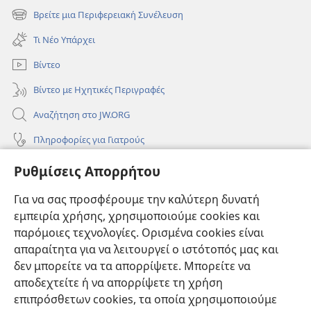
νέο
Βρείτε μια Περιφερειακή Συνέλευση
(ανοίγει
παράθυρο)
νέο
Τι Νέο Υπάρχει
παράθυρο)
Βίντεο
Βίντεο με Ηχητικές Περιγραφές
Αναζήτηση στο JW.ORG
Πληροφορίες για Γιατρούς
Πληροφορίες για Επίσημους Φορείς και ΜΜΕ
Ρυθμίσεις Απορρήτου
Βοήθεια
Για να σας προσφέρουμε την καλύτερη δυνατή
εμπειρία χρήσης, χρησιμοποιούμε cookies και
Συνεισφορές
(ανοίγει
παρόμοιες τεχνολογίες. Ορισμένα cookies είναι
νέο
απαραίτητα για να λειτουργεί ο ιστότοπός μας και
παράθυρο)
ΔΙΑΔΙΚΤΥΑΚΗ ΒΙΒΛΙΟΘΗΚΗ της Σκοπιάς™
δεν μπορείτε να τα απορρίψετε. Μπορείτε να
(ανοίγει
αποδεχτείτε ή να απορρίψετε τη χρήση
νέο
®
JW Hub
παράθυρο)
επιπρόσθετων cookies, τα οποία χρησιμοποιούμε
(ανοίγει