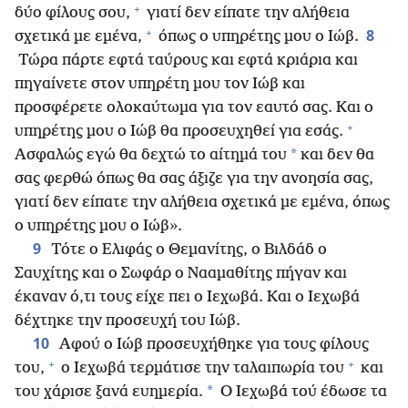
+
δύο φίλους σου,
γιατί δεν είπατε την αλήθεια
+
8
σχετικά με εμένα,
όπως ο υπηρέτης μου ο Ιώβ.
Τώρα πάρτε εφτά ταύρους και εφτά κριάρια και
πηγαίνετε στον υπηρέτη μου τον Ιώβ και
προσφέρετε ολοκαύτωμα για τον εαυτό σας. Και ο
+
υπηρέτης μου ο Ιώβ θα προσευχηθεί για εσάς.
*
Ασφαλώς εγώ θα δεχτώ το αίτημά του
και δεν θα
σας φερθώ όπως θα σας άξιζε για την ανοησία σας,
γιατί δεν είπατε την αλήθεια σχετικά με εμένα, όπως
ο υπηρέτης μου ο Ιώβ».
9
Τότε ο Ελιφάς ο Θεμανίτης, ο Βιλδάδ ο
Σαυχίτης και ο Σωφάρ ο Νααμαθίτης πήγαν και
έκαναν ό,τι τους είχε πει ο Ιεχωβά. Και ο Ιεχωβά
δέχτηκε την προσευχή του Ιώβ.
10
Αφού ο Ιώβ προσευχήθηκε για τους φίλους
+
+
του,
ο Ιεχωβά τερμάτισε την ταλαιπωρία του
και
*
του χάρισε ξανά ευημερία.
Ο Ιεχωβά τού έδωσε τα