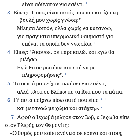
+
είναι αδύνατον για εσένα.
3
Είπες: “Ποιος είναι αυτός που συσκοτίζει τη
+
βουλή μου χωρίς γνώση;”
Μίλησα λοιπόν, αλλά χωρίς να κατανοώ,
για πράγματα υπερβολικά θαυμαστά για
+
εμένα, τα οποία δεν γνωρίζω.
4
Είπες: “Άκουσε, σε παρακαλώ, και εγώ θα
μιλήσω.
Εγώ θα σε ρωτήσω και εσύ να με
+
πληροφορήσεις”.
5
Τα αφτιά μου είχαν ακούσει για εσένα,
αλλά τώρα σε βλέπω με τα ίδια μου τα μάτια.
+
6
*
Γι’ αυτό παίρνω πίσω αυτά που είπα
+
και μετανοώ με χώμα και στάχτη».
7
Αφού ο Ιεχωβά μίλησε στον Ιώβ, ο Ιεχωβά είπε
στον Ελιφάς τον Θεμανίτη:
«Ο θυμός μου καίει ενάντια σε εσένα και στους