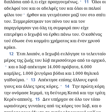
+
11
διπλάσια από ό,τι είχε προηγουμένως.
Όλοι οι
αδελφοί του και οι αδελφές του και όλοι οι παλιοί
+
φίλοι του
ήρθαν και γευμάτισαν μαζί του στο σπίτι
του. Συμμερίστηκαν τον πόνο του και τον
παρηγόρησαν για όλη τη συμφορά που είχε
επιτρέψει ο Ιεχωβά να έρθει πάνω του. Ο καθένας
τού έδωσε ένα κομμάτι χρήματος και έναν χρυσό
κρίκο.
12
Έτσι λοιπόν, ο Ιεχωβά ευλόγησε το τελευταίο
μέρος της ζωής του Ιώβ περισσότερο από το αρχικό,
+
και ο Ιώβ απέκτησε 14.000 πρόβατα, 6.000
καμήλες, 1.000 ζευγάρια βόδια και 1.000 θηλυκά
+
13
γαϊδούρια.
Απέκτησε επίσης άλλους εφτά
+
14
γιους και άλλες τρεις κόρες.
Την πρώτη κόρη
την ονόμασε Ιεμιμά, τη δεύτερη Κεσιά και την τρίτη
15
Κερέν-αππούχ.
Δεν υπήρχαν σε όλο τον τόπο
ωραιότερες γυναίκες από τις κόρες του Ιώβ, και ο