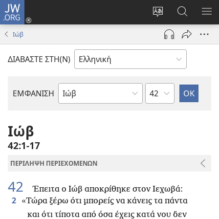
JW.ORG
Σύνδεση
(ανοίγει
Αλλαγή
Αναζήτησ
ΕΜ
νέο
γλώσσας
στο
ΜΕ
Ιώβ
παράθυρο)
ιστότοπου
JW.ORG
ΔΙΑΒΑΣΤΕ ΣΤΗ(Ν)
Κεφάλαιο
ΕΜΦΑΝΙΣΗ
Βιβλίο
της
Αγίας
Ιώβ
Γραφής
42:1-17
ΠΕΡΙΛΗΨΗ ΠΕΡΙΕΧΟΜΕΝΩΝ
42
Έπειτα ο Ιώβ αποκρίθηκε στον Ιεχωβά:
2
«Τώρα ξέρω ότι μπορείς να κάνεις τα πάντα
και ότι τίποτα από όσα έχεις κατά νου δεν