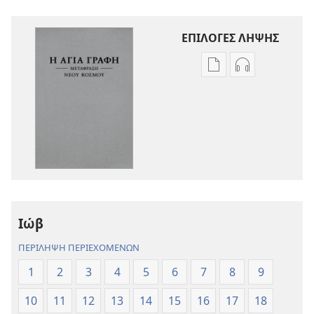
ΕΠΙΛΟΓΕΣ ΛΗΨΗΣ
Επιλογές
Επιλογές
λήψης
λήψης
εκδόσεων
ηχογραφήσε
Η
Η
Αγία
Αγία
Γραφή
Γραφή
—
—
Μετάφραση
Μετάφραση
Νέου
Νέου
Ιώβ
Κόσμου
Κόσμου
(Αναθεώρηση
(Αναθεώρησ
ΠΕΡΙΛΗΨΗ ΠΕΡΙΕΧΟΜΕΝΩΝ
2017)
2017)
1
2
3
4
5
6
7
8
9
10
11
12
13
14
15
16
17
18