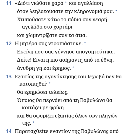
+
11
«Διότι νιώθατε χαρά
και αγαλλίαση
+
όταν λεηλατούσατε την κληρονομιά μου.
Χτυπούσατε κάτω τα πόδια σαν νεαρή
αγελάδα στο χορτάρι
και χλιμιντρίζατε σαν τα άτια.
+
12
Η μητέρα σας ντροπιάστηκε.
Εκείνη που σας γέννησε απογοητεύτηκε.
Δείτε! Είναι η πιο ασήμαντη από τα έθνη,
+
άνυδρη γη και έρημος.
13
Εξαιτίας της αγανάκτησης του Ιεχωβά δεν θα
+
κατοικηθεί·
+
θα ερημώσει τελείως.
Όποιος θα περνάει από τη Βαβυλώνα θα
κοιτάζει με φρίκη
και θα σφυρίζει εξαιτίας όλων των πληγών
+
της.
14
Παραταχθείτε εναντίον της Βαβυλώνας από