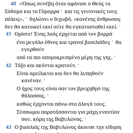
40
«Όπως συνέβη όταν αφάνισε ο Θεός τα
+
Σόδομα και τα Γόμορρα
και τις γειτονικές τους
+
πόλεις»,
δηλώνει ο Ιεχωβά, «κανένας άνθρωπος
+
δεν θα κατοικεί εκεί ούτε θα εγκατασταθεί εκεί.
41
Ορίστε! Ένας λαός έρχεται από τον βορρά·
+
ένα μεγάλο έθνος και τρανοί βασιλιάδες
θα
εγερθούν
+
από τα πιο απομακρυσμένα μέρη της γης.
+
42
Τόξο και ακόντιο κρατούν.
Είναι αμείλικτοι και δεν θα λυπηθούν
+
κανέναν.
Ο ήχος τους είναι σαν τον βρυχηθμό της
+
θάλασσας,
καθώς έρχονται πάνω στα άλογά τους.
Σύσσωμοι παρατάσσονται για μάχη εναντίον
+
σου, κόρη της Βαβυλώνας.
43
Ο βασιλιάς της Βαβυλώνας άκουσε την είδηση
+