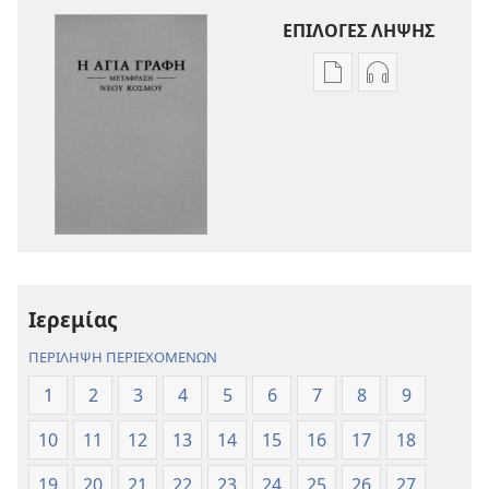
ΕΠΙΛΟΓΕΣ ΛΗΨΗΣ
Επιλογές
Επιλογές
λήψης
λήψης
εκδόσεων
ηχογραφήσε
Η
Η
Αγία
Αγία
Γραφή
Γραφή
—
—
Μετάφραση
Μετάφραση
Νέου
Νέου
Ιερεμίας
Κόσμου
Κόσμου
(Αναθεώρηση
(Αναθεώρησ
ΠΕΡΙΛΗΨΗ ΠΕΡΙΕΧΟΜΕΝΩΝ
2017)
2017)
1
2
3
4
5
6
7
8
9
10
11
12
13
14
15
16
17
18
19
20
21
22
23
24
25
26
27