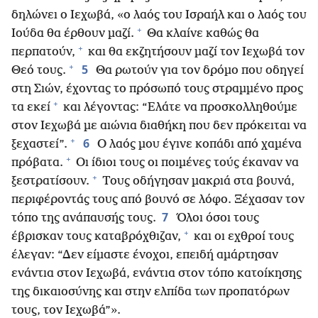
δηλώνει ο Ιεχωβά, «ο λαός του Ισραήλ και ο λαός του
+
Ιούδα θα έρθουν μαζί.
Θα κλαίνε καθώς θα
+
περπατούν,
και θα εκζητήσουν μαζί τον Ιεχωβά τον
+
5
Θεό τους.
Θα ρωτούν για τον δρόμο που οδηγεί
στη Σιών, έχοντας το πρόσωπό τους στραμμένο προς
+
τα εκεί
και λέγοντας: “Ελάτε να προσκολληθούμε
στον Ιεχωβά με αιώνια διαθήκη που δεν πρόκειται να
+
6
ξεχαστεί”.
Ο λαός μου έγινε κοπάδι από χαμένα
+
πρόβατα.
Οι ίδιοι τους οι ποιμένες τούς έκαναν να
+
ξεστρατίσουν.
Τους οδήγησαν μακριά στα βουνά,
περιφέροντάς τους από βουνό σε λόφο. Ξέχασαν τον
7
τόπο της ανάπαυσής τους.
Όλοι όσοι τους
+
έβρισκαν τους καταβρόχθιζαν,
και οι εχθροί τους
έλεγαν: “Δεν είμαστε ένοχοι, επειδή αμάρτησαν
ενάντια στον Ιεχωβά, ενάντια στον τόπο κατοίκησης
της δικαιοσύνης και στην ελπίδα των προπατόρων
τους, τον Ιεχωβά”».