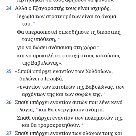
Αρνήθηκαν να τους αφήσουν να φύγουν.
+
34
Αλλά ο Εξαγοραστής τους είναι ισχυρός.
Ιεχωβά των στρατευμάτων είναι το όνομά
+
του.
Θα υπερασπιστεί οπωσδήποτε τη δικαστική
+
τους υπόθεση,
+
για να δώσει ανάπαυση στη χώρα
και να προκαλέσει ταραχή στους κατοίκους
+
της Βαβυλώνας».
35
«Σπαθί υπάρχει εναντίον των Χαλδαίων»,
δηλώνει ο Ιεχωβά,
«εναντίον των κατοίκων της Βαβυλώνας, των
+
αρχόντων της και των σοφών της.
36
Σπαθί υπάρχει εναντίον αυτών που λένε κενά
*
λόγια,
και θα ενεργήσουν ανόητα.
Σπαθί υπάρχει εναντίον των πολεμιστών της,
+
και θα τρομοκρατηθούν.
37
Σπαθί υπάρχει εναντίον των αλόγων τους και