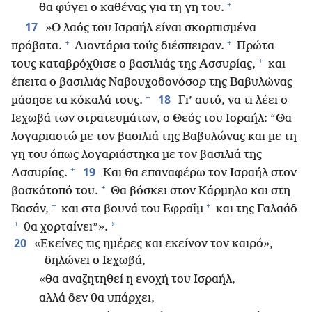
+
θα φύγει ο καθένας για τη γη του.
17
»Ο λαός του Ισραήλ είναι σκορπισμένα
+
+
πρόβατα.
Λιοντάρια τούς διέσπειραν.
Πρώτα
+
τους καταβρόχθισε ο βασιλιάς της Ασσυρίας,
και
έπειτα ο βασιλιάς Ναβουχοδονόσορ της Βαβυλώνας
+
18
μάσησε τα κόκαλά τους.
Γι’ αυτό, να τι λέει ο
Ιεχωβά των στρατευμάτων, ο Θεός του Ισραήλ: “Θα
λογαριαστώ με τον βασιλιά της Βαβυλώνας και με τη
γη του όπως λογαριάστηκα με τον βασιλιά της
+
19
Ασσυρίας.
Και θα επαναφέρω τον Ισραήλ στον
+
βοσκότοπό του.
Θα βόσκει στον Κάρμηλο και στη
+
+
Βασάν,
και στα βουνά του Εφραΐμ
και της Γαλαάδ
+
*
θα χορταίνει”».
20
«Εκείνες τις ημέρες και εκείνον τον καιρό»,
δηλώνει ο Ιεχωβά,
«θα αναζητηθεί η ενοχή του Ισραήλ,
αλλά δεν θα υπάρχει,