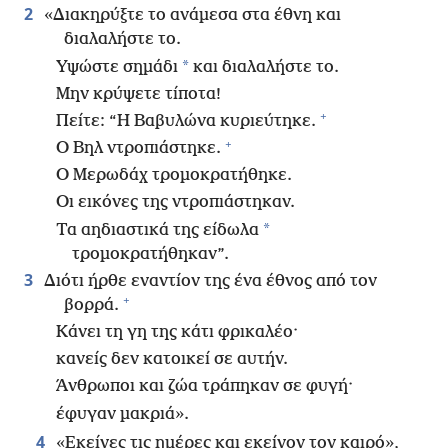
2
«Διακηρύξτε το ανάμεσα στα έθνη και
διαλαλήστε το.
*
Υψώστε σημάδι
και διαλαλήστε το.
Μην κρύψετε τίποτα!
+
Πείτε: “Η Βαβυλώνα κυριεύτηκε.
+
Ο Βηλ ντροπιάστηκε.
Ο Μερωδάχ τρομοκρατήθηκε.
Οι εικόνες της ντροπιάστηκαν.
*
Τα αηδιαστικά της είδωλα
τρομοκρατήθηκαν”.
3
Διότι ήρθε εναντίον της ένα έθνος από τον
+
βορρά.
Κάνει τη γη της κάτι φρικαλέο·
κανείς δεν κατοικεί σε αυτήν.
Άνθρωποι και ζώα τράπηκαν σε φυγή·
έφυγαν μακριά».
4
«Εκείνες τις ημέρες και εκείνον τον καιρό»,