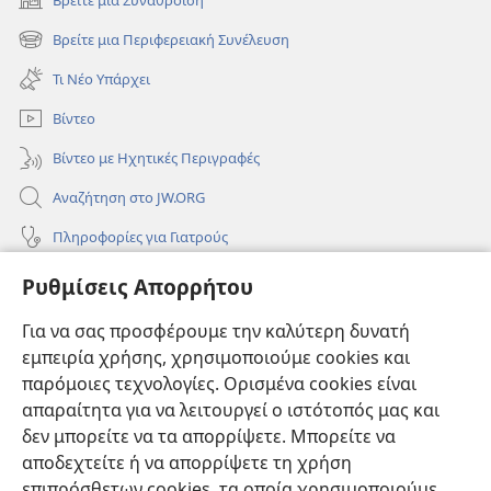
(ανοίγει
νέο
Βρείτε μια Περιφερειακή Συνέλευση
(ανοίγει
παράθυρο)
νέο
Τι Νέο Υπάρχει
παράθυρο)
Βίντεο
Βίντεο με Ηχητικές Περιγραφές
Αναζήτηση στο JW.ORG
Πληροφορίες για Γιατρούς
Πληροφορίες για Επίσημους Φορείς και ΜΜΕ
Ρυθμίσεις Απορρήτου
Βοήθεια
Για να σας προσφέρουμε την καλύτερη δυνατή
εμπειρία χρήσης, χρησιμοποιούμε cookies και
Συνεισφορές
(ανοίγει
παρόμοιες τεχνολογίες. Ορισμένα cookies είναι
νέο
απαραίτητα για να λειτουργεί ο ιστότοπός μας και
παράθυρο)
ΔΙΑΔΙΚΤΥΑΚΗ ΒΙΒΛΙΟΘΗΚΗ της Σκοπιάς™
δεν μπορείτε να τα απορρίψετε. Μπορείτε να
(ανοίγει
αποδεχτείτε ή να απορρίψετε τη χρήση
νέο
®
JW Hub
παράθυρο)
επιπρόσθετων cookies, τα οποία χρησιμοποιούμε
(ανοίγει