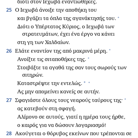
διότι στον Ιεχωβά εναντιώθηκες.
25
Ο Ιεχωβά άνοιξε την αποθήκη του
+
και βγάζει τα όπλα της αγανάκτησής του.
Διότι ο Υπέρτατος Κύριος, ο Ιεχωβά των
στρατευμάτων, έχει ένα έργο να κάνει
στη γη των Χαλδαίων.
+
26
Ελάτε εναντίον της από μακρινά μέρη.
+
Ανοίξτε τις σιταποθήκες της.
Στοιβάξτε τα αγαθά της σαν τους σωρούς των
σιτηρών.
+
*
Καταστρέψτε την εντελώς.
Ας μην απομείνει κανείς σε αυτήν.
+
27
Σφαγιάστε όλους τους νεαρούς ταύρους της·
ας κατεβούν στη σφαγή.
Αλίμονο σε αυτούς, γιατί η ημέρα τους ήρθε,
ο καιρός για να δώσουν λογαριασμό!
28
Ακούγεται ο θόρυβος εκείνων που τρέπονται σε