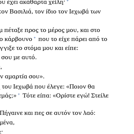
+
ου έχει ακάθαρτα χείλη·
 τον Βασιλιά, τον ίδιο τον Ιεχωβά των
 πέταξε προς το μέρος μου, και στο
+
νο κάρβουνο
που το είχε πάρει από το
γγιξε το στόμα μου και είπε:
 σου με αυτό.
,
ην αμαρτία σου».
του Ιεχωβά που έλεγε: «Ποιον θα
+
εμάς;»
Τότε είπα: «Ορίστε εγώ! Στείλε
Πήγαινε και πες σε αυτόν τον λαό:
μένα,
ε·