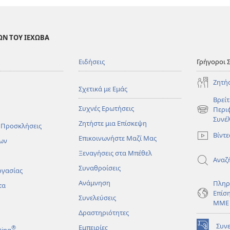
ΩΝ ΤΟΥ ΙΕΧΩΒΑ
Ειδήσεις
Γρήγοροι 
Ζητή
Σχετικά με Εμάς
Βρείτ
Συχνές Ερωτήσεις
Περι
(ανοίγει
Συνέ
Ζητήστε μια Επίσκεψη
νέο
 Προσκλήσεις
παράθυρο
Βίντε
Επικοινωνήστε Μαζί Μας
ων
Ξεναγήσεις στα Μπέθελ
Αναζ
Συναθροίσεις
ργασίας
Ανάμνηση
Πληρ
τα
Επίσ
Συνελεύσεις
ΜΜΕ
Δραστηριότητες
Συν
Εμπειρίες
®
ting