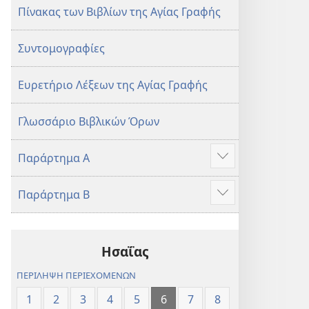
Πίνακας των Βιβλίων της Αγίας Γραφής
Συντομογραφίες
Ευρετήριο Λέξεων της Αγίας Γραφής
Γλωσσάριο Βιβλικών Όρων
Παράρτημα Α
Προβολή
περισσότερων
Παράρτημα Β
Προβολή
περισσότερων
Ησαΐας
ΠΕΡΙΛΗΨΗ ΠΕΡΙΕΧΟΜΕΝΩΝ
1
2
3
4
5
6
7
8