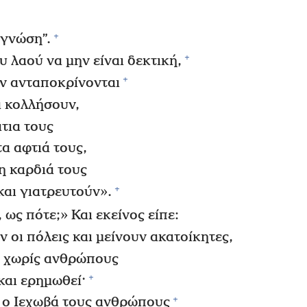
+
 γνώση”.
+
 λαού να μην είναι δεκτική,
+
ην ανταποκρίνονται
α κολλήσουν,
άτια τους
τα αφτιά τους,
η καρδιά τους
+
και γιατρευτούν».
 ως πότε;» Και εκείνος είπε:
 οι πόλεις και μείνουν ακατοίκητες,
υν χωρίς ανθρώπους
+
και ερημωθεί·
+
 ο Ιεχωβά τους ανθρώπους