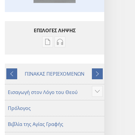
ΕΠΙΛΟΓΕΣ ΛΗΨΗΣ
Επιλογές
Επιλογές
λήψης
λήψης
εκδόσεων
ηχογραφήσεων
Η
Η
ΠΙΝΑΚΑΣ ΠΕΡΙΕΧΟΜΕΝΩΝ
Αγία
Αγία
Προηγούμενο
Επόμενο
Γραφή
Γραφή
—
—
Εισαγωγή στον Λόγο του Θεού
Προβολή
Μετάφραση
Μετάφραση
περισσότερων
Νέου
Νέου
Πρόλογος
Κόσμου
Κόσμου
(Αναθεώρηση
(Αναθεώρηση
Βιβλία της Αγίας Γραφής
2017)
2017)