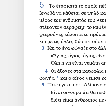
6
Το έτος κατά το οποίο πέθ
Ιεχωβά να κάθεται σε ψηλό κ
μέρος του ενδύματός του γέμι
στέκονταν σεραφείμ· το καθένα
φτερούγες κάλυπτε το πρόσωπό
και με τις άλλες δύο πετούσε 
3
Και το ένα φώναζε στο άλλ
«Άγιος, άγιος, άγιος είν
Όλη η γη είναι γεμάτη α
4
Οι άξονες στα κατώφλια 
*
φωνής,
και ο οίκος γέμισε κ
5
Τότε εγώ είπα: «Αλίμονο σ
Είναι σίγουρο ότι θα πε
διότι είμαι άνθρωπος με