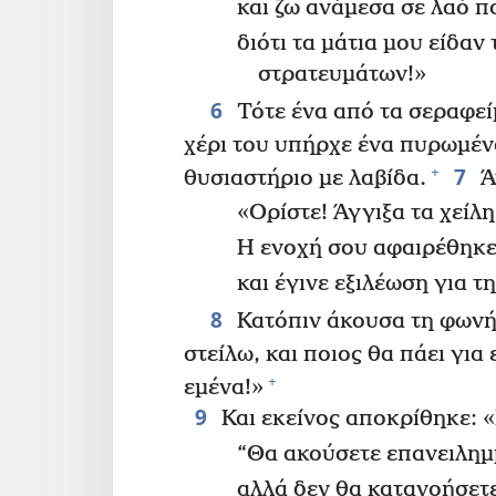
και ζω ανάμεσα σε λαό π
διότι τα μάτια μου είδαν
στρατευμάτων!»
6
Τότε ένα από τα σεραφείμ
χέρι του υπήρχε ένα πυρωμέ
7
+
θυσιαστήριο με λαβίδα.
Ά
«Ορίστε! Άγγιξα τα χείλη
Η ενοχή σου αφαιρέθηκε
και έγινε εξιλέωση για τ
8
Κατόπιν άκουσα τη φωνή 
στείλω, και ποιος θα πάει για 
+
εμένα!»
9
Και εκείνος αποκρίθηκε: «
“Θα ακούσετε επανειλημ
αλλά δεν θα κατανοήσετ