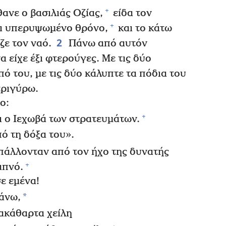
+
ανε ο βασιλιάς Οζίας,
είδα τον
+
αι υπερυψωμένο θρόνο,
και το κάτω
2
ζε τον ναό.
Πάνω από αυτόν
 είχε έξι φτερούγες. Με τις δύο
 του, με τις δύο κάλυπτε τα πόδια του
τριγύρω.
ο:
+
αι ο Ιεχωβά των στρατευμάτων.
πό τη δόξα του».
πάλλονταν από τον ήχο της δυνατής
+
απνό.
ε εμένα!
*
θάνω,
 ακάθαρτα χείλη