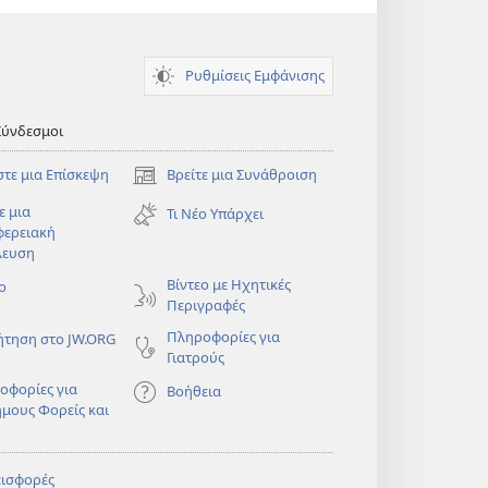
Ρυθμίσεις Εμφάνισης
Σύνδεσμοι
στε μια Επίσκεψη
Βρείτε μια Συνάθροιση
(ανοίγει
νέο
ε μια
Τι Νέο Υπάρχει
παράθυρο)
φερειακή
λευση
)
Βίντεο με Ηχητικές
ο
Περιγραφές
Πληροφορίες για
ήτηση στο JW.ORG
Γιατρούς
οφορίες για
Βοήθεια
ημους Φορείς και
εισφορές