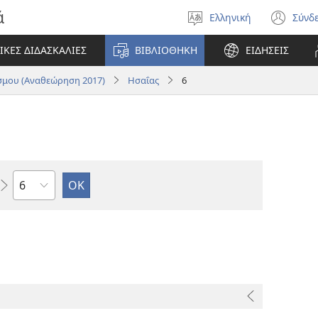
ά
Ελληνική
Σύνδ
Επιλέξτε
(αν
γλώσσα
νέο
ΙΚΕΣ ΔΙΔΑΣΚΑΛΙΕΣ
ΒΙΒΛΙΟΘΗΚΗ
ΕΙΔΗΣΕΙΣ
πα
μου (Αναθεώρηση 2017)
Ησαΐας
6
Κεφάλαιο