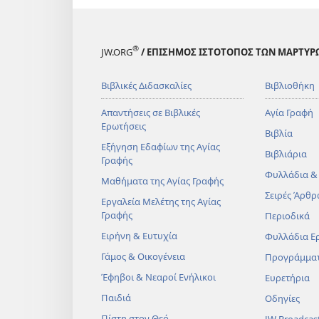
®
JW.ORG
/ ΕΠΙΣΗΜΟΣ ΙΣΤΟΤΟΠΟΣ ΤΩΝ ΜΑΡΤΥΡ
Βιβλικές Διδασκαλίες
Βιβλιοθήκη
Απαντήσεις σε Βιβλικές
Αγία Γραφή
Ερωτήσεις
Βιβλία
Εξήγηση Εδαφίων της Αγίας
Βιβλιάρια
Γραφής
Φυλλάδια &
Μαθήματα της Αγίας Γραφής
Σειρές Άρθρ
Εργαλεία Μελέτης της Αγίας
Γραφής
Περιοδικά
Ειρήνη & Ευτυχία
Φυλλάδια Ε
Γάμος & Οικογένεια
Προγράμμα
Έφηβοι & Νεαροί Ενήλικοι
Ευρετήρια
Παιδιά
Οδηγίες
Πίστη στον Θεό
JW Broadcas