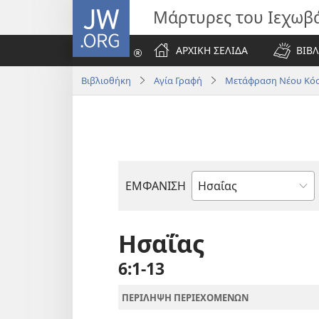
JW.ORG
Μάρτυρες του Ιεχωβ
ΑΡΧΙΚΗ ΣΕΛΙΔΑ
ΒΙΒΛ
Βιβλιοθήκη
Αγία Γραφή
Μετάφραση Νέου Κόσ
ΕΜΦΑΝΙΣΗ
Βιβλίο
της
Αγίας
Ησαΐας
Γραφής
6:1-13
ΠΕΡΙΛΗΨΗ ΠΕΡΙΕΧΟΜΕΝΩΝ