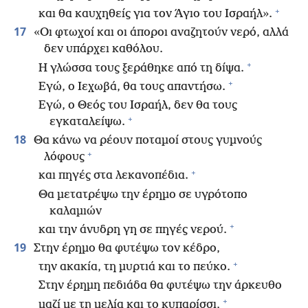
+
και θα καυχηθείς για τον Άγιο του Ισραήλ».
17
«Οι φτωχοί και οι άποροι αναζητούν νερό, αλλά
δεν υπάρχει καθόλου.
+
Η γλώσσα τους ξεράθηκε από τη δίψα.
+
Εγώ, ο Ιεχωβά, θα τους απαντήσω.
Εγώ, ο Θεός του Ισραήλ, δεν θα τους
+
εγκαταλείψω.
18
Θα κάνω να ρέουν ποταμοί στους γυμνούς
+
λόφους
+
και πηγές στα λεκανοπέδια.
Θα μετατρέψω την έρημο σε υγρότοπο
καλαμιών
+
και την άνυδρη γη σε πηγές νερού.
19
Στην έρημο θα φυτέψω τον κέδρο,
+
την ακακία, τη μυρτιά και το πεύκο.
Στην έρημη πεδιάδα θα φυτέψω την άρκευθο
+
μαζί με τη μελία και το κυπαρίσσι,