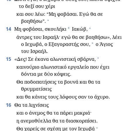
το δεξί σου χέρι
και σου λέω: “Μη φοβάσαι. Εγώ θα σε
+
βοηθήσω”.
+
14
*
Μη φοβάσαι, σκουλήκι
Ιακώβ,
άντρες του Ισραήλ· εγώ θα σε βοηθήσω», λέει
+
ο Ιεχωβά, ο Εξαγοραστής σου,
ο Άγιος
του Ισραήλ.
+
15
«Δες! Σε έκανα αλωνιστική σβάρνα,
καινούριο αλωνιστικό εργαλείο που έχει
δόντια με δύο κόψεις.
Θα ποδοπατήσεις τα βουνά και θα τα
θρυμματίσεις
και θα κάνεις τους λόφους σαν το άχυρο.
16
Θα τα λιχνίσεις
και ο άνεμος θα τα πάρει μακριά·
η ανεμοθύελλα θα τα διασκορπίσει.
+
Θα χαρείς σε σχέση με τον Ιεχωβά