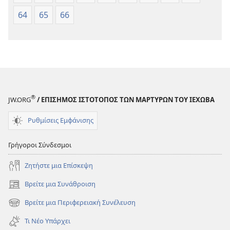
64
65
66
®
JW.ORG
/ ΕΠΙΣΗΜΟΣ ΙΣΤΟΤΟΠΟΣ ΤΩΝ ΜΑΡΤΥΡΩΝ ΤΟΥ ΙΕΧΩΒΑ
Ρυθμίσεις Εμφάνισης
Γρήγοροι Σύνδεσμοι
Ζητήστε μια Επίσκεψη
Βρείτε μια Συνάθροιση
(ανοίγει
νέο
Βρείτε μια Περιφερειακή Συνέλευση
(ανοίγει
παράθυρο)
νέο
Τι Νέο Υπάρχει
παράθυρο)