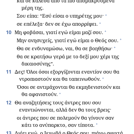
και σε κάλεσα από τα πιο απομακρυσμένα
μέρη της.
+
Σου είπα: “Εσύ είσαι ο υπηρέτης μου·
+
σε επέλεξα· δεν σε έχω απορρίψει.
+
10
Μη φοβάσαι, γιατί εγώ είμαι μαζί σου.
+
Μην ανησυχείς, γιατί εγώ είμαι ο Θεός σου.
+
Θα σε ενδυναμώσω, ναι, θα σε βοηθήσω·
θα σε κρατήσω γερά με το δεξί μου χέρι της
δικαιοσύνης”.
11
Δες! Όλοι όσοι εξοργίζονται εναντίον σου θα
+
ντροπιαστούν και θα ταπεινωθούν.
Όσοι σε αντιμάχονται θα εκμηδενιστούν και
+
θα αφανιστούν.
12
Θα αναζητήσεις τους άντρες που σου
εναντιώνονται, αλλά δεν θα τους βρεις·
οι άντρες που σε πολεμούν θα γίνουν σαν
+
κάτι το ανύπαρκτο, σαν τίποτα.
13
Διότι εγώ, ο Ιεχωβά ο Θεός σου, πιάνω σφιχτά