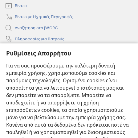
Βίντεο
Βίντεο με Ηχητικές Περιγραφές
Αναζήτηση στο JW.ORG
Πληροφορίες για Γιατρούς
Πληροφορίες για Επίσημους Φορείς και ΜΜΕ
Ρυθμίσεις Απορρήτου
Βοήθεια
Για να σας προσφέρουμε την καλύτερη δυνατή
εμπειρία χρήσης, χρησιμοποιούμε cookies και
Συνεισφορές
(ανοίγει
παρόμοιες τεχνολογίες. Ορισμένα cookies είναι
νέο
απαραίτητα για να λειτουργεί ο ιστότοπός μας και
παράθυρο)
ΔΙΑΔΙΚΤΥΑΚΗ ΒΙΒΛΙΟΘΗΚΗ της Σκοπιάς™
δεν μπορείτε να τα απορρίψετε. Μπορείτε να
(ανοίγει
αποδεχτείτε ή να απορρίψετε τη χρήση
νέο
®
JW Hub
παράθυρο)
επιπρόσθετων cookies, τα οποία χρησιμοποιούμε
(ανοίγει
νέο
μόνο για να βελτιώσουμε την εμπειρία χρήσης σας.
®
JW Library
παράθυρο)
Κανένα από αυτά τα δεδομένα δεν πρόκειται ποτέ να
πουληθεί ή να χρησιμοποιηθεί για διαφημιστικούς
Βιβλιοθήκη της Σκοπιάς