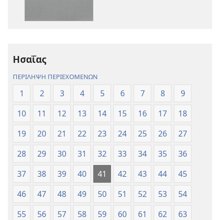
Αγία
Αγία
Γραφή
Γραφή
—
—
Μετάφραση
Μετάφραση
Νέου
Νέου
Ησαΐας
Κόσμου
Κόσμου
(Αναθεώρηση
(Αναθεώρησ
ΠΕΡΙΛΗΨΗ ΠΕΡΙΕΧΟΜΕΝΩΝ
2017)
2017)
1
2
3
4
5
6
7
8
9
10
11
12
13
14
15
16
17
18
19
20
21
22
23
24
25
26
27
28
29
30
31
32
33
34
35
36
37
38
39
40
41
42
43
44
45
46
47
48
49
50
51
52
53
54
55
56
57
58
59
60
61
62
63