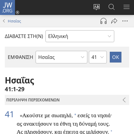
JW.ORG
Σύνδεση
(ανοίγει
Αλλαγή
Αναζήτησ
ΕΜ
νέο
γλώσσας
στο
ΜΕ
Ησαΐας
παράθυρο)
ιστότοπου
JW.ORG
ΔΙΑΒΑΣΤΕ ΣΤΗ(Ν)
Κεφάλαιο
ΕΜΦΑΝΙΣΗ
Βιβλίο
της
Αγίας
Ησαΐας
Γραφής
41:1-29
ΠΕΡΙΛΗΨΗ ΠΕΡΙΕΧΟΜΕΝΩΝ
41
*
«Ακούστε με σιωπηλά,
εσείς τα νησιά·
ας ανακτήσουν τα έθνη τη δύναμή τους.
+
Ας πλησιάσουν, και έπειτα ας μιλήσουν.