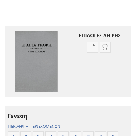
ΕΠΙΛΟΓΕΣ ΛΗΨΗΣ
Επιλογές
Επιλογές
λήψης
λήψης
εκδόσεων
ηχογραφήσε
Η
Η
Αγία
Αγία
Γραφή
Γραφή
—
—
Μετάφραση
Μετάφραση
Νέου
Νέου
Γένεση
Κόσμου
Κόσμου
(Αναθεώρηση
(Αναθεώρησ
ΠΕΡΙΛΗΨΗ ΠΕΡΙΕΧΟΜΕΝΩΝ
2017)
2017)