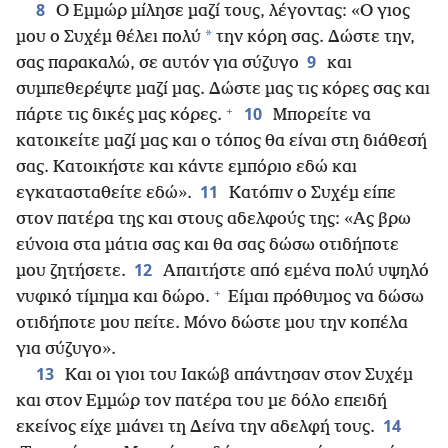
8
Ο Εμμώρ μίλησε μαζί τους, λέγοντας: «Ο γιος
*
μου ο Συχέμ θέλει πολύ
την κόρη σας. Δώστε την,
9
σας παρακαλώ, σε αυτόν για σύζυγο
και
συμπεθερέψτε μαζί μας. Δώστε μας τις κόρες σας και
+
10
πάρτε τις δικές μας κόρες.
Μπορείτε να
κατοικείτε μαζί μας και ο τόπος θα είναι στη διάθεσή
σας. Κατοικήστε και κάντε εμπόριο εδώ και
11
εγκατασταθείτε εδώ».
Κατόπιν ο Συχέμ είπε
στον πατέρα της και στους αδελφούς της: «Ας βρω
εύνοια στα μάτια σας και θα σας δώσω οτιδήποτε
12
μου ζητήσετε.
Απαιτήστε από εμένα πολύ υψηλό
+
νυφικό τίμημα και δώρο.
Είμαι πρόθυμος να δώσω
οτιδήποτε μου πείτε. Μόνο δώστε μου την κοπέλα
για σύζυγο».
13
Και οι γιοι του Ιακώβ απάντησαν στον Συχέμ
και στον Εμμώρ τον πατέρα του με δόλο επειδή
14
εκείνος είχε μιάνει τη Δείνα την αδελφή τους.