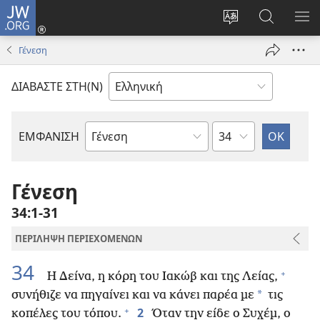
JW.ORG
Σύνδεση
(ανοίγει
Αλλαγή
Αναζήτησ
ΕΜ
νέο
γλώσσας
στο
ΜΕ
Γένεση
παράθυρο)
ιστότοπου
JW.ORG
ΔΙΑΒΑΣΤΕ ΣΤΗ(Ν)
Κεφάλαιο
ΕΜΦΑΝΙΣΗ
Βιβλίο
της
Αγίας
Γένεση
Γραφής
34:1-31
ΠΕΡΙΛΗΨΗ ΠΕΡΙΕΧΟΜΕΝΩΝ
34
+
Η Δείνα, η κόρη του Ιακώβ και της Λείας,
*
συνήθιζε να πηγαίνει και να κάνει παρέα με
τις
+
2
κοπέλες του τόπου.
Όταν την είδε ο Συχέμ, ο