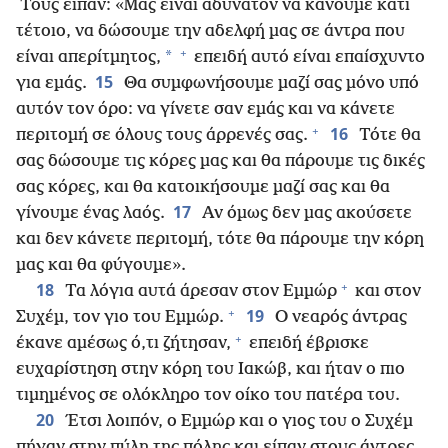
Τους είπαν: «Μας είναι αδύνατον να κάνουμε κάτι
τέτοιο, να δώσουμε την αδελφή μας σε άντρα που
+
*
είναι απερίτμητος,
επειδή αυτό είναι επαίσχυντο
15
για εμάς.
Θα συμφωνήσουμε μαζί σας μόνο υπό
αυτόν τον όρο: να γίνετε σαν εμάς και να κάνετε
+
16
περιτομή σε όλους τους άρρενές σας.
Τότε θα
σας δώσουμε τις κόρες μας και θα πάρουμε τις δικές
σας κόρες, και θα κατοικήσουμε μαζί σας και θα
17
γίνουμε ένας λαός.
Αν όμως δεν μας ακούσετε
και δεν κάνετε περιτομή, τότε θα πάρουμε την κόρη
μας και θα φύγουμε».
+
18
Τα λόγια αυτά άρεσαν στον Εμμώρ
και στον
+
19
Συχέμ, τον γιο του Εμμώρ.
Ο νεαρός άντρας
+
έκανε αμέσως ό,τι ζήτησαν,
επειδή έβρισκε
ευχαρίστηση στην κόρη του Ιακώβ, και ήταν ο πιο
τιμημένος σε ολόκληρο τον οίκο του πατέρα του.
20
Έτσι λοιπόν, ο Εμμώρ και ο γιος του ο Συχέμ
πήγαν στην πύλη της πόλης και είπαν στους άντρες