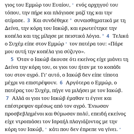
+
γιος του Εμμώρ του Ευαίου,
ενός αρχηγού του
τόπου, την πήρε και πλάγιασε μαζί της και την
3
*
ατίμασε.
Και συνδέθηκε
συναισθηματικά με τη
Δείνα, την κόρη του Ιακώβ, και ερωτεύτηκε την
4
*
κοπέλα και της μίλησε με πειστικά λόγια.
Τελικά
+
ο Συχέμ είπε στον Εμμώρ
τον πατέρα του: «Πάρε
μου αυτή την κοπέλα για σύζυγο».
5
Όταν ο Ιακώβ άκουσε ότι εκείνος είχε μιάνει τη
Δείνα την κόρη του, οι γιοι του ήταν με το κοπάδι
του στον αγρό. Γι’ αυτό, ο Ιακώβ δεν είπε τίποτα
6
μέχρι να επιστρέψουν.
Αργότερα ο Εμμώρ, ο
πατέρας του Συχέμ, πήγε να μιλήσει με τον Ιακώβ.
7
Αλλά οι γιοι του Ιακώβ έμαθαν τι έγινε και
επέστρεψαν αμέσως από τον αγρό. Ένιωσαν
προσβεβλημένοι και θύμωσαν πολύ, επειδή εκείνος
είχε ντροπιάσει τον Ισραήλ πλαγιάζοντας με την
+
+
κόρη του Ιακώβ,
κάτι που δεν έπρεπε να γίνει.