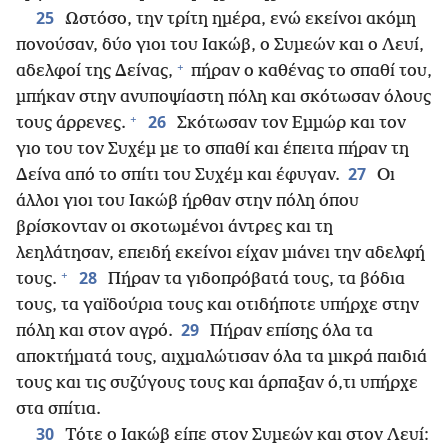
25
Ωστόσο, την τρίτη ημέρα, ενώ εκείνοι ακόμη
πονούσαν, δύο γιοι του Ιακώβ, ο Συμεών και ο Λευί,
+
αδελφοί της Δείνας,
πήραν ο καθένας το σπαθί του,
μπήκαν στην ανυποψίαστη πόλη και σκότωσαν όλους
+
26
τους άρρενες.
Σκότωσαν τον Εμμώρ και τον
γιο του τον Συχέμ με το σπαθί και έπειτα πήραν τη
27
Δείνα από το σπίτι του Συχέμ και έφυγαν.
Οι
άλλοι γιοι του Ιακώβ ήρθαν στην πόλη όπου
βρίσκονταν οι σκοτωμένοι άντρες και τη
λεηλάτησαν, επειδή εκείνοι είχαν μιάνει την αδελφή
+
28
τους.
Πήραν τα γιδοπρόβατά τους, τα βόδια
τους, τα γαϊδούρια τους και οτιδήποτε υπήρχε στην
29
πόλη και στον αγρό.
Πήραν επίσης όλα τα
αποκτήματά τους, αιχμαλώτισαν όλα τα μικρά παιδιά
τους και τις συζύγους τους και άρπαξαν ό,τι υπήρχε
στα σπίτια.
30
Τότε ο Ιακώβ είπε στον Συμεών και στον Λευί: