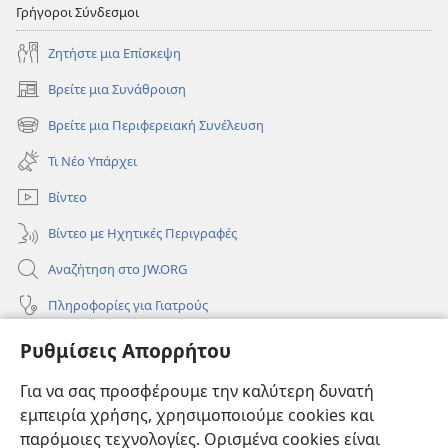
Γρήγοροι Σύνδεσμοι
Ζητήστε μια Επίσκεψη
Βρείτε μια Συνάθροιση
(ανοίγει
νέο
Βρείτε μια Περιφερειακή Συνέλευση
(ανοίγει
παράθυρο)
νέο
Τι Νέο Υπάρχει
παράθυρο)
Βίντεο
Βίντεο με Ηχητικές Περιγραφές
Αναζήτηση στο JW.ORG
Πληροφορίες για Γιατρούς
Πληροφορίες για Επίσημους Φορείς και ΜΜΕ
Ρυθμίσεις Απορρήτου
Βοήθεια
Για να σας προσφέρουμε την καλύτερη δυνατή
εμπειρία χρήσης, χρησιμοποιούμε cookies και
Συνεισφορές
(ανοίγει
παρόμοιες τεχνολογίες. Ορισμένα cookies είναι