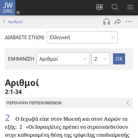
JW.ORG
Σύνδεση
(ανοίγει
Αλλαγή
Αναζήτησ
ΕΜ
νέο
γλώσσας
στο
ΜΕ
Αριθμοί
παράθυρο)
ιστότοπου
JW.ORG
ΔΙΑΒΑΣΤΕ ΣΤΗ(Ν)
Κεφάλαιο
ΕΜΦΑΝΙΣΗ
Βιβλίο
της
Αγίας
Αριθμοί
Γραφής
2:1-34
ΠΕΡΙΛΗΨΗ ΠΕΡΙΕΧΟΜΕΝΩΝ
2
Ο Ιεχωβά είπε στον Μωυσή και στον Ααρών τα
2
εξής:
«Οι Ισραηλίτες πρέπει να στρατοπεδεύουν
στην καθορισμένη θέση της τρίφυλης υποδιαίρεσής