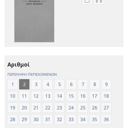
Επιλογές
Επιλογές
λήψης
λήψης
εκδόσεων
ηχογραφήσε
Η
Η
Αγία
Αγία
Γραφή
Γραφή
—
—
Μετάφραση
Μετάφραση
Νέου
Νέου
Αριθμοί
Κόσμου
Κόσμου
(Αναθεώρηση
(Αναθεώρησ
ΠΕΡΙΛΗΨΗ ΠΕΡΙΕΧΟΜΕΝΩΝ
2017)
2017)
1
2
3
4
5
6
7
8
9
10
11
12
13
14
15
16
17
18
19
20
21
22
23
24
25
26
27
28
29
30
31
32
33
34
35
36