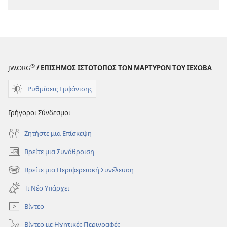
®
JW.ORG
/ ΕΠΙΣΗΜΟΣ ΙΣΤΟΤΟΠΟΣ ΤΩΝ ΜΑΡΤΥΡΩΝ ΤΟΥ ΙΕΧΩΒΑ
Ρυθμίσεις Εμφάνισης
Γρήγοροι Σύνδεσμοι
Ζητήστε μια Επίσκεψη
Βρείτε μια Συνάθροιση
(ανοίγει
νέο
Βρείτε μια Περιφερειακή Συνέλευση
(ανοίγει
παράθυρο)
νέο
Τι Νέο Υπάρχει
παράθυρο)
Βίντεο
Βίντεο με Ηχητικές Περιγραφές