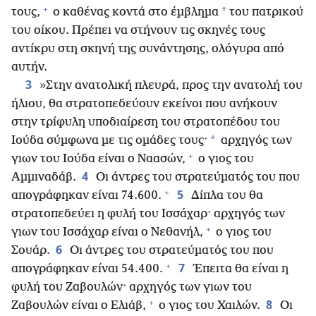
+
*
τους,
ο καθένας κοντά στο έμβλημα
του πατρικού
του οίκου. Πρέπει να στήνουν τις σκηνές τους
αντίκρυ στη σκηνή της συνάντησης, ολόγυρα από
αυτήν.
3
»Στην ανατολική πλευρά, προς την ανατολή του
ήλιου, θα στρατοπεδεύουν εκείνοι που ανήκουν
στην τρίφυλη υποδιαίρεση του στρατοπέδου του
*
Ιούδα σύμφωνα με τις ομάδες τους·
αρχηγός των
+
γιων του Ιούδα είναι ο Ναασών,
ο γιος του
4
Αμμιναδάβ.
Οι άντρες του στρατεύματός του που
+
5
απογράφηκαν είναι 74.600.
Δίπλα του θα
στρατοπεδεύει η φυλή του Ισσάχαρ· αρχηγός των
+
γιων του Ισσάχαρ είναι ο Νεθανήλ,
ο γιος του
6
Σουάρ.
Οι άντρες του στρατεύματός του που
+
7
απογράφηκαν είναι 54.400.
Έπειτα θα είναι η
φυλή του Ζαβουλών· αρχηγός των γιων του
+
8
Ζαβουλών είναι ο Ελιάβ,
ο γιος του Χαιλών.
Οι