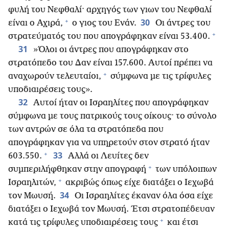
φυλή του Νεφθαλί· αρχηγός των γιων του Νεφθαλί
+
30
είναι ο Αχιρά,
ο γιος του Ενάν.
Οι άντρες του
+
στρατεύματός του που απογράφηκαν είναι 53.400.
31
»Όλοι οι άντρες που απογράφηκαν στο
στρατόπεδο του Δαν είναι 157.600. Αυτοί πρέπει να
+
αναχωρούν τελευταίοι,
σύμφωνα με τις τρίφυλες
υποδιαιρέσεις τους».
32
Αυτοί ήταν οι Ισραηλίτες που απογράφηκαν
σύμφωνα με τους πατρικούς τους οίκους· το σύνολο
των αντρών σε όλα τα στρατόπεδα που
απογράφηκαν για να υπηρετούν στον στρατό ήταν
+
33
603.550.
Αλλά οι Λευίτες δεν
+
συμπεριλήφθηκαν στην απογραφή
των υπόλοιπων
+
Ισραηλιτών,
ακριβώς όπως είχε διατάξει ο Ιεχωβά
34
τον Μωυσή.
Οι Ισραηλίτες έκαναν όλα όσα είχε
διατάξει ο Ιεχωβά τον Μωυσή. Έτσι στρατοπέδευαν
+
κατά τις τρίφυλες υποδιαιρέσεις τους
και έτσι