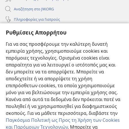
Αναζήτηση στο JW.ORG
Πληροφορίες για Γιατρούς
Πληροφορίες για Επίσημους Φορείς και ΜΜΕ
Ρυθμίσεις Απορρήτου
Βοήθεια
Για να σας προσφέρουμε την καλύτερη δυνατή
εμπειρία χρήσης, χρησιμοποιούμε cookies και
Συνεισφορές
(ανοίγει
παρόμοιες τεχνολογίες. Ορισμένα cookies είναι
νέο
απαραίτητα για να λειτουργεί ο ιστότοπός μας και
παράθυρο)
ΔΙΑΔΙΚΤΥΑΚΗ ΒΙΒΛΙΟΘΗΚΗ της Σκοπιάς™
δεν μπορείτε να τα απορρίψετε. Μπορείτε να
(ανοίγει
αποδεχτείτε ή να απορρίψετε τη χρήση
νέο
®
JW Hub
παράθυρο)
επιπρόσθετων cookies, τα οποία χρησιμοποιούμε
(ανοίγει
νέο
μόνο για να βελτιώσουμε την εμπειρία χρήσης σας.
®
JW Library
παράθυρο)
Κανένα από αυτά τα δεδομένα δεν πρόκειται ποτέ να
πουληθεί ή να χρησιμοποιηθεί για διαφημιστικούς
Βιβλιοθήκη της Σκοπιάς
σκοπούς. Για να μάθετε περισσότερα, διαβάστε την
Παγκόσμια Πολιτική ως Προς τη Χρήση των Cookies
και Παρόμοιων Τεχνολογιών
. Μπορείτε να