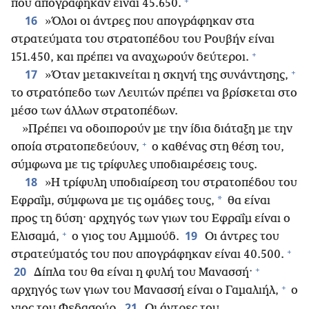
+
που απογράφηκαν είναι 45.650.
16
»Όλοι οι άντρες που απογράφηκαν στα
στρατεύματα του στρατοπέδου του Ρουβήν είναι
+
151.450, και πρέπει να αναχωρούν δεύτεροι.
+
17
»Όταν μετακινείται η σκηνή της συνάντησης,
το στρατόπεδο των Λευιτών πρέπει να βρίσκεται στο
μέσο των άλλων στρατοπέδων.
»Πρέπει να οδοιπορούν με την ίδια διάταξη με την
+
οποία στρατοπεδεύουν,
ο καθένας στη θέση του,
σύμφωνα με τις τρίφυλες υποδιαιρέσεις τους.
18
»Η τρίφυλη υποδιαίρεση του στρατοπέδου του
*
Εφραΐμ, σύμφωνα με τις ομάδες τους,
θα είναι
προς τη δύση· αρχηγός των γιων του Εφραΐμ είναι ο
+
19
Ελισαμά,
ο γιος του Αμμιούδ.
Οι άντρες του
+
στρατεύματός του που απογράφηκαν είναι 40.500.
+
20
Δίπλα του θα είναι η φυλή του Μανασσή·
+
αρχηγός των γιων του Μανασσή είναι ο Γαμαλιήλ,
ο
21
γιος του Φεδασούρ.
Οι άντρες του