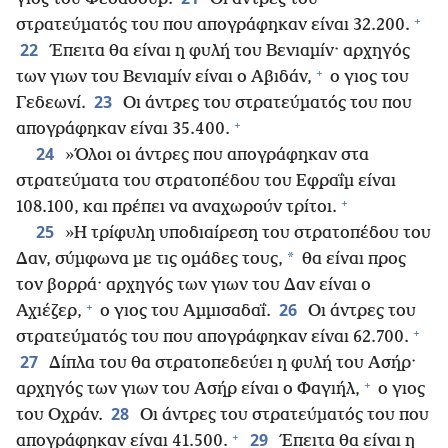
+
στρατεύματός του που απογράφηκαν είναι 32.200.
22
Έπειτα θα είναι η φυλή του Βενιαμίν· αρχηγός
+
των γιων του Βενιαμίν είναι ο Αβιδάν,
ο γιος του
23
Γεδεωνί.
Οι άντρες του στρατεύματός του που
+
απογράφηκαν είναι 35.400.
24
»Όλοι οι άντρες που απογράφηκαν στα
στρατεύματα του στρατοπέδου του Εφραΐμ είναι
+
108.100, και πρέπει να αναχωρούν τρίτοι.
25
»Η τρίφυλη υποδιαίρεση του στρατοπέδου του
*
Δαν, σύμφωνα με τις ομάδες τους,
θα είναι προς
τον βορρά· αρχηγός των γιων του Δαν είναι ο
+
26
Αχιέζερ,
ο γιος του Αμμισαδαΐ.
Οι άντρες του
+
στρατεύματός του που απογράφηκαν είναι 62.700.
27
Δίπλα του θα στρατοπεδεύει η φυλή του Ασήρ·
+
αρχηγός των γιων του Ασήρ είναι ο Φαγιήλ,
ο γιος
28
του Οχράν.
Οι άντρες του στρατεύματός του που
+
29
απογράφηκαν είναι 41.500.
Έπειτα θα είναι η