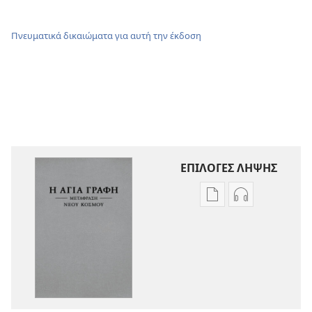
Πνευματικά δικαιώματα για αυτή την έκδοση
ΕΠΙΛΟΓΕΣ ΛΗΨΗΣ
Επιλογές
Επιλογές
λήψης
λήψης
εκδόσεων
ηχογραφήσε
Η
Η
Αγία
Αγία
Γραφή
Γραφή
—
—