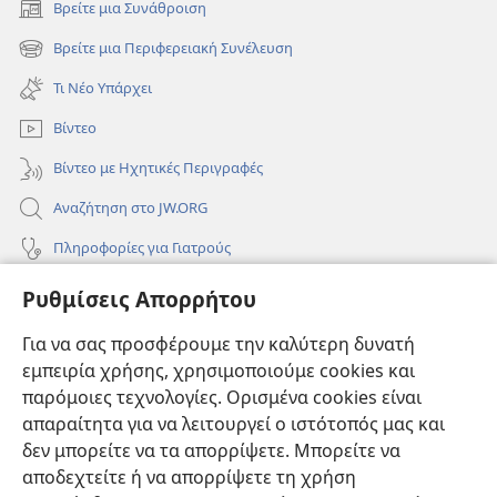
Βρείτε μια Συνάθροιση
(ανοίγει
νέο
Βρείτε μια Περιφερειακή Συνέλευση
(ανοίγει
παράθυρο)
νέο
Τι Νέο Υπάρχει
παράθυρο)
Βίντεο
Βίντεο με Ηχητικές Περιγραφές
Αναζήτηση στο JW.ORG
Πληροφορίες για Γιατρούς
Πληροφορίες για Επίσημους Φορείς και ΜΜΕ
Ρυθμίσεις Απορρήτου
Βοήθεια
Για να σας προσφέρουμε την καλύτερη δυνατή
εμπειρία χρήσης, χρησιμοποιούμε cookies και
Συνεισφορές
(ανοίγει
παρόμοιες τεχνολογίες. Ορισμένα cookies είναι
νέο
απαραίτητα για να λειτουργεί ο ιστότοπός μας και
παράθυρο)
ΔΙΑΔΙΚΤΥΑΚΗ ΒΙΒΛΙΟΘΗΚΗ της Σκοπιάς™
δεν μπορείτε να τα απορρίψετε. Μπορείτε να
(ανοίγει
αποδεχτείτε ή να απορρίψετε τη χρήση
νέο
®
JW Hub