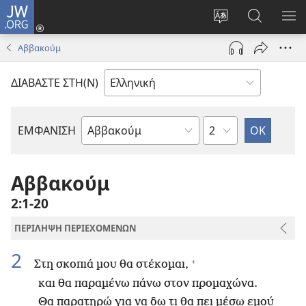
JW.ORG
Σύνδεση
(ανοίγει
Αλλαγή
Αναζήτησ
ΕΜ
νέο
γλώσσας
στο
ΜΕ
Αββακούμ
παράθυρο)
ιστότοπου
JW.ORG
ΔΙΑΒΑΣΤΕ ΣΤΗ(Ν)
Κεφάλαιο
ΕΜΦΑΝΙΣΗ
Βιβλίο
της
Αγίας
Αββακούμ
Γραφής
2:1-20
ΠΕΡΙΛΗΨΗ ΠΕΡΙΕΧΟΜΕΝΩΝ
2
+
Στη σκοπιά μου θα στέκομαι,
και θα παραμένω πάνω στον προμαχώνα.
Θα παρατηρώ για να δω τι θα πει μέσω εμού