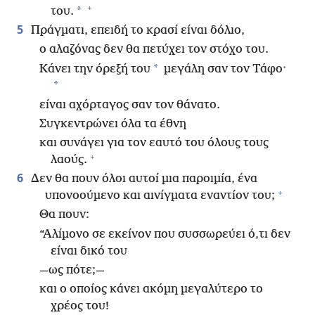
+
*
του.
5
Πράγματι, επειδή το κρασί είναι δόλιο,
ο αλαζόνας δεν θα πετύχει τον στόχο του.
*
Κάνει την όρεξή του
μεγάλη σαν τον Τάφο·
*
είναι αχόρταγος σαν τον θάνατο.
Συγκεντρώνει όλα τα έθνη
και συνάγει για τον εαυτό του όλους τους
+
λαούς.
6
Δεν θα πουν όλοι αυτοί μια παροιμία, ένα
+
υπονοούμενο και αινίγματα εναντίον του;
Θα πουν:
“Αλίμονο σε εκείνον που συσσωρεύει ό,τι δεν
είναι δικό του
—ως πότε;—
και ο οποίος κάνει ακόμη μεγαλύτερο το
χρέος του!