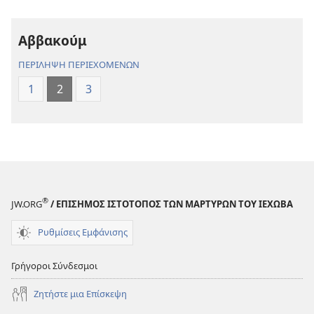
Μετάφραση
Μετάφραση
Νέου
Νέου
Αββακούμ
Κόσμου
Κόσμου
(Αναθεώρηση
(Αναθεώρησ
ΠΕΡΙΛΗΨΗ ΠΕΡΙΕΧΟΜΕΝΩΝ
2017)
2017)
1
2
3
®
JW.ORG
/ ΕΠΙΣΗΜΟΣ ΙΣΤΟΤΟΠΟΣ ΤΩΝ ΜΑΡΤΥΡΩΝ ΤΟΥ ΙΕΧΩΒΑ
Ρυθμίσεις Εμφάνισης
Γρήγοροι Σύνδεσμοι
Ζητήστε μια Επίσκεψη