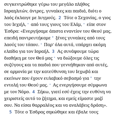
συγκεντρώθηκε γύρω του μεγάλο πλήθος
Ισραηλιτών, άντρες, γυναίκες και παιδιά, διότι ο
2
λαός έκλαιγε με λυγμούς.
Τότε ο Σεχανίας, ο γιος
+
+
του Ιεχιήλ,
από τους γιους του Ελάμ,
είπε στον
Έσδρα: «Ενεργήσαμε άπιστα εναντίον του Θεού μας,
*
επειδή παντρευτήκαμε
ξένες γυναίκες από τους
+
λαούς του τόπου.
Παρ’ όλα αυτά, υπάρχει ακόμη
3
ελπίδα για τον Ισραήλ.
Ας συνάψουμε τώρα
+
διαθήκη με τον Θεό μας
να διώξουμε όλες τις
συζύγους και τα παιδιά που γεννήθηκαν από αυτές,
σε αρμονία με την κατεύθυνση του Ιεχωβά και
*
εκείνων που έχουν ευλαβικό σεβασμό για
την
+
εντολή του Θεού μας.
Ας ενεργήσουμε σύμφωνα
4
με τον Νόμο.
Σήκω, γιατί εσύ έχεις την ευθύνη να
χειριστείς αυτό το ζήτημα, και εμείς είμαστε μαζί
σου. Να είσαι θαρραλέος και να αναλάβεις δράση».
5
Τότε ο Έσδρας σηκώθηκε και έβαλε τους