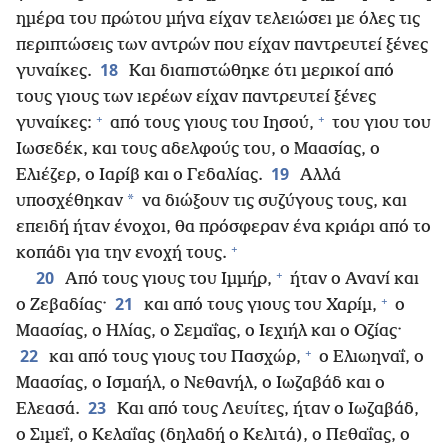
ημέρα του πρώτου μήνα είχαν τελειώσει με όλες τις
περιπτώσεις των αντρών που είχαν παντρευτεί ξένες
18
γυναίκες.
Και διαπιστώθηκε ότι μερικοί από
τους γιους των ιερέων είχαν παντρευτεί ξένες
+
+
γυναίκες:
από τους γιους του Ιησού,
του γιου του
Ιωσεδέκ, και τους αδελφούς του, ο Μαασίας, ο
19
Ελιέζερ, ο Ιαρίβ και ο Γεδαλίας.
Αλλά
*
υποσχέθηκαν
να διώξουν τις συζύγους τους, και
επειδή ήταν ένοχοι, θα πρόσφεραν ένα κριάρι από το
+
κοπάδι για την ενοχή τους.
+
20
Από τους γιους του Ιμμήρ,
ήταν ο Ανανί και
+
21
ο Ζεβαδίας·
και από τους γιους του Χαρίμ,
ο
Μαασίας, ο Ηλίας, ο Σεμαΐας, ο Ιεχιήλ και ο Οζίας·
+
22
και από τους γιους του Πασχώρ,
ο Ελιωηναΐ, ο
Μαασίας, ο Ισμαήλ, ο Νεθανήλ, ο Ιωζαβάδ και ο
23
Ελεασά.
Και από τους Λευίτες, ήταν ο Ιωζαβάδ,
ο Σιμεΐ, ο Κελαΐας (δηλαδή ο Κελιτά), ο Πεθαΐας, ο