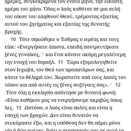
ημέρες, συγκεκριμένα τον ένατο μήνα, την εικοστή
ημέρα του μήνα. Όλος ο λαός καθόταν σε μια αυλή
του οίκου του αληθινού Θεού, τρέμοντας εξαιτίας
αυτού του ζητήματος και εξαιτίας της δυνατής
βροχής.
10
Τότε σηκώθηκε ο Έσδρας ο ιερέας και τους
είπε: «Ενεργήσατε άπιστα, επειδή παντρευτήκατε
+
ξένες γυναίκες,
και έτσι κάνατε ακόμη μεγαλύτερη
11
την ενοχή του Ισραήλ.
Τώρα εξομολογηθείτε
στον Ιεχωβά, τον Θεό των προπατόρων σας, και
κάντε το θέλημά του. Χωριστείτε από τους λαούς του
+
12
τόπου και από αυτές τις ξένες συζύγους σας».
Τότε όλη η εκκλησία απάντησε με δυνατή φωνή:
«Είναι καθήκον μας να ενεργήσουμε ακριβώς όπως
13
λες.
Ωστόσο, ο λαός είναι πολύς και είναι η
εποχή των βροχών. Δεν είναι δυνατόν να
στεκόμαστε έξω, και η υπόθεση δεν θα πάρει μόνο
μία ή δύο ημέρες, διότι ο στασιασμός μας σε αυτό το