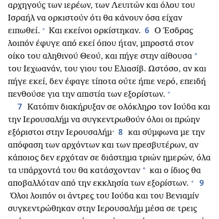
αρχηγούς των ιερέων, των Λευιτών και όλου του
Ισραήλ να ορκιστούν ότι θα κάνουν όσα είχαν
+
6
ειπωθεί.
Και εκείνοι ορκίστηκαν.
Ο Έσδρας
λοιπόν έφυγε από εκεί όπου ήταν, μπροστά στον
*
οίκο του αληθινού Θεού, και πήγε στην αίθουσα
του Ιεχωανάν, του γιου του Ελιασίβ. Ωστόσο, αν και
πήγε εκεί, δεν έφαγε τίποτα ούτε ήπιε νερό, επειδή
+
πενθούσε για την απιστία των εξορίστων.
7
Κατόπιν διακήρυξαν σε ολόκληρο τον Ιούδα και
την Ιερουσαλήμ να συγκεντρωθούν όλοι οι πρώην
8
εξόριστοι στην Ιερουσαλήμ·
και σύμφωνα με την
απόφαση των αρχόντων και των πρεσβυτέρων, αν
κάποιος δεν ερχόταν σε διάστημα τριών ημερών, όλα
*
τα υπάρχοντά του θα κατάσχονταν
και ο ίδιος θα
+
9
αποβαλλόταν από την εκκλησία των εξορίστων.
Όλοι λοιπόν οι άντρες του Ιούδα και του Βενιαμίν
συγκεντρώθηκαν στην Ιερουσαλήμ μέσα σε τρεις