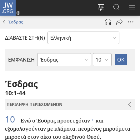
JW.ORG
Σύνδεση
(ανοίγει
Αλλαγή
Αναζήτησ
ΕΜ
νέο
γλώσσας
στο
ΜΕ
Έσδρας
παράθυρο)
ιστότοπου
JW.ORG
ΔΙΑΒΑΣΤΕ ΣΤΗ(Ν)
Κεφάλαιο
ΕΜΦΑΝΙΣΗ
Βιβλίο
της
Αγίας
Έσδρας
Γραφής
10:1-44
ΠΕΡΙΛΗΨΗ ΠΕΡΙΕΧΟΜΕΝΩΝ
10
+
Ενώ ο Έσδρας προσευχόταν
και
εξομολογούνταν με κλάματα, πεσμένος μπρούμυτα
μπροστά στον οίκο του αληθινού Θεού,