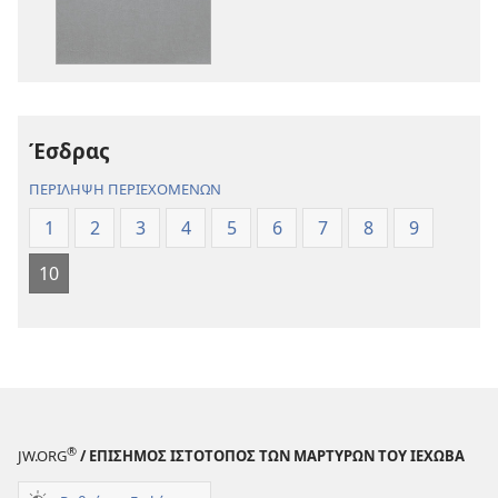
Αγία
Αγία
Γραφή
Γραφή
—
—
Μετάφραση
Μετάφραση
Νέου
Νέου
Έσδρας
Κόσμου
Κόσμου
(Αναθεώρηση
(Αναθεώρησ
ΠΕΡΙΛΗΨΗ ΠΕΡΙΕΧΟΜΕΝΩΝ
2017)
2017)
1
2
3
4
5
6
7
8
9
10
®
JW.ORG
/ ΕΠΙΣΗΜΟΣ ΙΣΤΟΤΟΠΟΣ ΤΩΝ ΜΑΡΤΥΡΩΝ ΤΟΥ ΙΕΧΩΒΑ