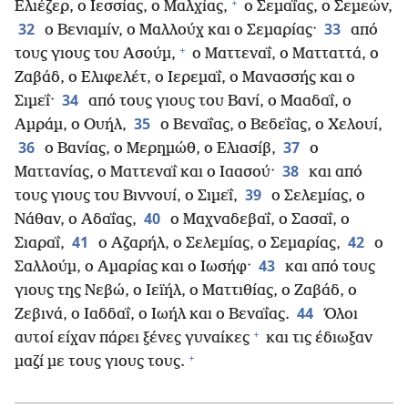
+
Ελιέζερ, ο Ιεσσίας, ο Μαλχίας,
ο Σεμαΐας, ο Σεμεών,
32
33
ο Βενιαμίν, ο Μαλλούχ και ο Σεμαρίας·
από
+
τους γιους του Ασούμ,
ο Ματτεναΐ, ο Ματταττά, ο
Ζαβάδ, ο Ελιφελέτ, ο Ιερεμαΐ, ο Μανασσής και ο
34
Σιμεΐ·
από τους γιους του Βανί, ο Μααδαΐ, ο
35
Αμράμ, ο Ουήλ,
ο Βεναΐας, ο Βεδεΐας, ο Χελουί,
36
37
ο Βανίας, ο Μερημώθ, ο Ελιασίβ,
ο
38
Ματτανίας, ο Ματτεναΐ και ο Ιαασού·
και από
39
τους γιους του Βιννουί, ο Σιμεΐ,
ο Σελεμίας, ο
40
Νάθαν, ο Αδαΐας,
ο Μαχναδεβαΐ, ο Σασαΐ, ο
41
42
Σιαραΐ,
ο Αζαρήλ, ο Σελεμίας, ο Σεμαρίας,
ο
43
Σαλλούμ, ο Αμαρίας και ο Ιωσήφ·
και από τους
γιους της Νεβώ, ο Ιεϊήλ, ο Ματτιθίας, ο Ζαβάδ, ο
44
Ζεβινά, ο Ιαδδαΐ, ο Ιωήλ και ο Βεναΐας.
Όλοι
+
αυτοί είχαν πάρει ξένες γυναίκες
και τις έδιωξαν
+
μαζί με τους γιους τους.