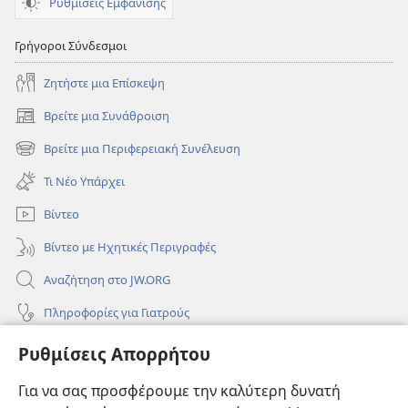
Ρυθμίσεις Εμφάνισης
Γρήγοροι Σύνδεσμοι
Ζητήστε μια Επίσκεψη
Βρείτε μια Συνάθροιση
(ανοίγει
νέο
Βρείτε μια Περιφερειακή Συνέλευση
(ανοίγει
παράθυρο)
νέο
Τι Νέο Υπάρχει
παράθυρο)
Βίντεο
Βίντεο με Ηχητικές Περιγραφές
Αναζήτηση στο JW.ORG
Πληροφορίες για Γιατρούς
Πληροφορίες για Επίσημους Φορείς και ΜΜΕ
Ρυθμίσεις Απορρήτου
Βοήθεια
Για να σας προσφέρουμε την καλύτερη δυνατή