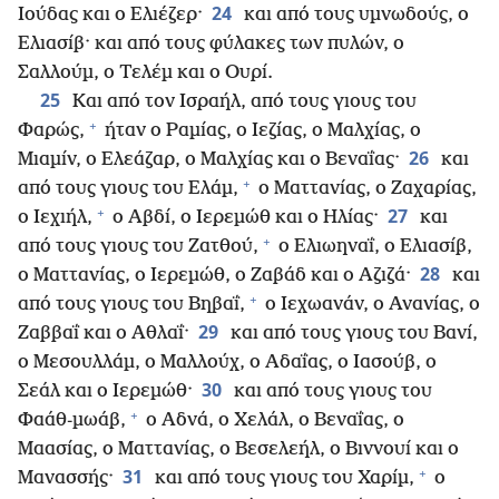
24
Ιούδας και ο Ελιέζερ·
και από τους υμνωδούς, ο
Ελιασίβ· και από τους φύλακες των πυλών, ο
Σαλλούμ, ο Τελέμ και ο Ουρί.
25
Και από τον Ισραήλ, από τους γιους του
+
Φαρώς,
ήταν ο Ραμίας, ο Ιεζίας, ο Μαλχίας, ο
26
Μιαμίν, ο Ελεάζαρ, ο Μαλχίας και ο Βεναΐας·
και
+
από τους γιους του Ελάμ,
ο Ματτανίας, ο Ζαχαρίας,
+
27
ο Ιεχιήλ,
ο Αβδί, ο Ιερεμώθ και ο Ηλίας·
και
+
από τους γιους του Ζατθού,
ο Ελιωηναΐ, ο Ελιασίβ,
28
ο Ματτανίας, ο Ιερεμώθ, ο Ζαβάδ και ο Αζιζά·
και
+
από τους γιους του Βηβαΐ,
ο Ιεχωανάν, ο Ανανίας, ο
29
Ζαββαΐ και ο Αθλαΐ·
και από τους γιους του Βανί,
ο Μεσουλλάμ, ο Μαλλούχ, ο Αδαΐας, ο Ιασούβ, ο
30
Σεάλ και ο Ιερεμώθ·
και από τους γιους του
+
Φαάθ-μωάβ,
ο Αδνά, ο Χελάλ, ο Βεναΐας, ο
Μαασίας, ο Ματτανίας, ο Βεσελεήλ, ο Βιννουί και ο
+
31
Μανασσής·
και από τους γιους του Χαρίμ,
ο