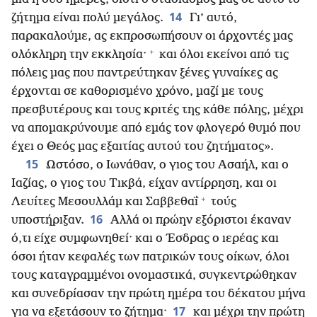
14
ζήτημα είναι πολύ μεγάλος.
Γι’ αυτό,
παρακαλούμε, ας εκπροσωπήσουν οι άρχοντές μας
+
ολόκληρη την εκκλησία·
και όλοι εκείνοι από τις
πόλεις μας που παντρεύτηκαν ξένες γυναίκες ας
έρχονται σε καθορισμένο χρόνο, μαζί με τους
πρεσβυτέρους και τους κριτές της κάθε πόλης, μέχρι
να απομακρύνουμε από εμάς τον φλογερό θυμό που
έχει ο Θεός μας εξαιτίας αυτού του ζητήματος».
15
Ωστόσο, ο Ιωνάθαν, ο γιος του Ασαήλ, και ο
Ιαζίας, ο γιος του Τικβά, είχαν αντίρρηση, και οι
+
Λευίτες Μεσουλλάμ και Σαββεθαΐ
τούς
16
υποστήριξαν.
Αλλά οι πρώην εξόριστοι έκαναν
ό,τι είχε συμφωνηθεί· και ο Έσδρας ο ιερέας και
όσοι ήταν κεφαλές των πατρικών τους οίκων, όλοι
τους καταγραμμένοι ονομαστικά, συγκεντρώθηκαν
και συνεδρίασαν την πρώτη ημέρα του δέκατου μήνα
17
για να εξετάσουν το ζήτημα·
και μέχρι την πρώτη