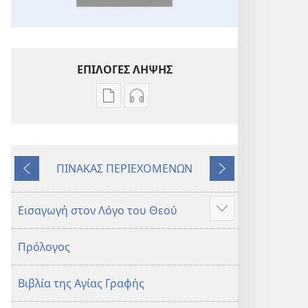
ΕΠΙΛΟΓΕΣ ΛΗΨΗΣ
Επιλογές
Επιλογές
λήψης
λήψης
εκδόσεων
ηχογραφήσεων
Η
Η
ΠΙΝΑΚΑΣ ΠΕΡΙΕΧΟΜΕΝΩΝ
Αγία
Αγία
Προηγούμενο
Επόμενο
Γραφή
Γραφή
—
—
Εισαγωγή στον Λόγο του Θεού
Προβολή
Μετάφραση
Μετάφραση
περισσότερων
Νέου
Νέου
Πρόλογος
Κόσμου
Κόσμου
(Αναθεώρηση
(Αναθεώρηση
Βιβλία της Αγίας Γραφής
2017)
2017)