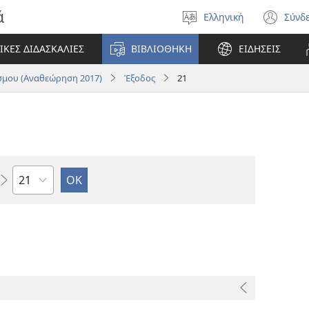
ά
Ελληνική
Σύνδ
Επιλέξτε
(αν
γλώσσα
νέο
ΙΚΕΣ ΔΙΔΑΣΚΑΛΙΕΣ
ΒΙΒΛΙΟΘΗΚΗ
ΕΙΔΗΣΕΙΣ
πα
μου (Αναθεώρηση 2017)
Έξοδος
21
Κεφάλαιο