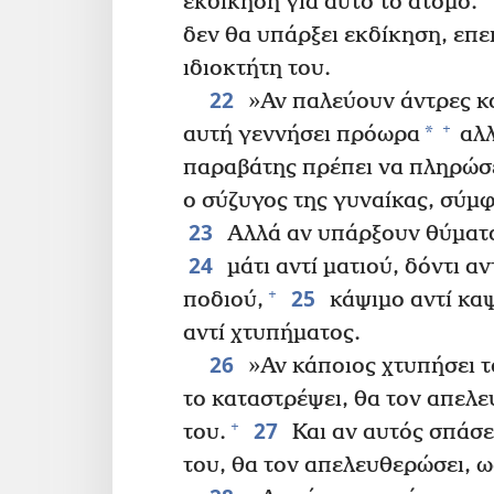
εκδίκηση για αυτό το άτομο.
δεν θα υπάρξει εκδίκηση, επε
ιδιοκτήτη του.
22
»Αν παλεύουν άντρες κα
+
*
αυτή γεννήσει πρόωρα
αλλ
παραβάτης πρέπει να πληρώσε
ο σύζυγος της γυναίκας, σύμφ
23
Αλλά αν υπάρξουν θύματα,
24
μάτι αντί ματιού, δόντι αν
25
+
ποδιού,
κάψιμο αντί καψ
αντί χτυπήματος.
26
»Αν κάποιος χτυπήσει το
το καταστρέψει, θα τον απελε
27
+
του.
Και αν αυτός σπάσε
του, θα τον απελευθερώσει, ω