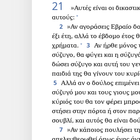
21
»Αυτές είναι οι δικαστ
+
αυτούς:
2
»Αν αγοράσεις Εβραίο δ
έξι έτη, αλλά το έβδομο έτος
3
+
χρήματα.
Αν ήρθε μόνος τ
σύζυγο, θα φύγει και η σύζυγό
δώσει σύζυγο και αυτή του γεν
παιδιά της θα γίνουν του κυρί
5
Αλλά αν ο δούλος επιμένει 
σύζυγό μου και τους γιους μ
κύριός του θα τον φέρει μπρο
στήσει στην πόρτα ή στον παρ
σουβλί, και αυτός θα είναι δο
7
»Αν κάποιος πουλήσει τη
απελευθερωθεί όπως ένας άν