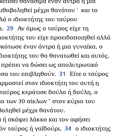
ατίσει θανάσιμα έναν άντρα ή μια
+
λιθοβοληθεί μέχρι θανάτου
και το
λά ο ιδιοκτήτης του ταύρου
29
α.
Αν όμως ο ταύρος είχε τη
διοκτήτης του είχε προειδοποιηθεί αλλά
σκότωσε έναν άντρα ή μια γυναίκα, ο
ιδιοκτήτης του θα θανατωθεί και αυτός.
πρέπει να δώσει ως απολυτρωτικό
31
όσα του επιβληθούν.
Είτε ο ταύρος
αρμοστεί στον ιδιοκτήτη του αυτή η
ταύρος κεράτισε δούλο ή δούλη, ο
*
μο των 30 σίκλων
στον κύριο του
βοληθεί μέχρι θανάτου.
 ή σκάψει λάκκο και τον αφήσει
34
όν ταύρος ή γαϊδούρι,
ο ιδιοκτήτης