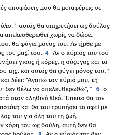
ικές αποφάσεις που θα μεταφέρεις σε
+
ούλο,
αυτός θα υπηρετήσει ως δούλος
 θα απελευθερωθεί χωρίς να δώσει
ου, θα φύγει μόνος του. Αν ήρθε με
4
ς του μαζί του.
Αν ο κύριός του τού
νήσει γιους ή κόρες, η σύζυγος και τα
+
ου της, και αυτός θα φύγει μόνος του.
και λέει: “Αγαπώ τον κύριό μου, τη
6
+
ου· δεν θέλω να απελευθερωθώ”,
ο
στά στον αληθινό Θεό. Έπειτα θα τον
αστάτη και θα του τρυπήσει το αφτί με
ύλος του για όλη του τη ζωή.
ν κόρη του ως δούλη, αυτή δεν θα
8
τρας δούλος.
Αν ο κύριός της δεν