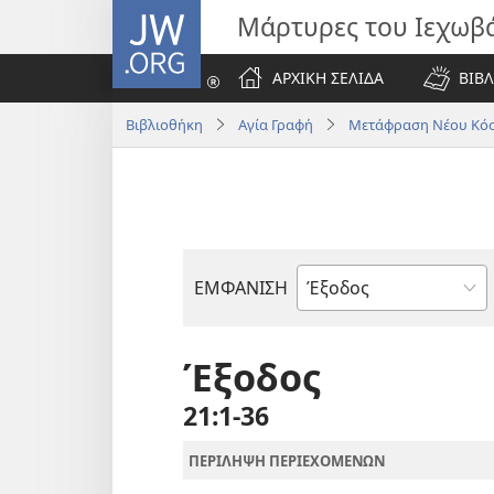
JW.ORG
Μάρτυρες του Ιεχωβ
ΑΡΧΙΚΗ ΣΕΛΙΔΑ
ΒΙΒΛ
Βιβλιοθήκη
Αγία Γραφή
Μετάφραση Νέου Κόσ
ΕΜΦΑΝΙΣΗ
Βιβλίο
της
Αγίας
Έξοδος
Γραφής
21:1-36
ΠΕΡΙΛΗΨΗ ΠΕΡΙΕΧΟΜΕΝΩΝ