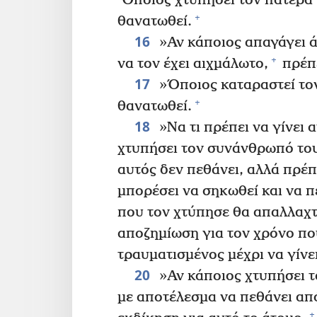
Όποιος χτυπήσει τον πατέρα τ
+
θανατωθεί.
16
»Αν κάποιος απαγάγει 
+
να τον έχει αιχμάλωτο,
πρέπε
17
»Όποιος καταραστεί τον
+
θανατωθεί.
18
»Να τι πρέπει να γίνει 
χτυπήσει τον συνάνθρωπό του 
αυτός δεν πεθάνει, αλλά πρέπε
μπορέσει να σηκωθεί και να π
που τον χτύπησε θα απαλλαχτ
αποζημίωση για τον χρόνο πο
τραυματισμένος μέχρι να γίνε
20
»Αν κάποιος χτυπήσει τ
με αποτέλεσμα να πεθάνει από
+