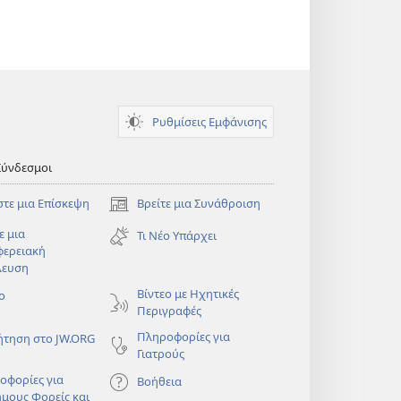
Ρυθμίσεις Εμφάνισης
Σύνδεσμοι
στε μια Επίσκεψη
Βρείτε μια Συνάθροιση
(ανοίγει
νέο
ε μια
Τι Νέο Υπάρχει
παράθυρο)
φερειακή
λευση
)
Βίντεο με Ηχητικές
ο
Περιγραφές
Πληροφορίες για
ήτηση στο JW.ORG
Γιατρούς
οφορίες για
Βοήθεια
ημους Φορείς και