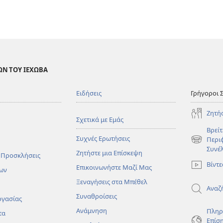
ΩΝ ΤΟΥ ΙΕΧΩΒΑ
Ειδήσεις
Γρήγοροι 
Ζητή
Σχετικά με Εμάς
Βρείτ
Συχνές Ερωτήσεις
Περι
(ανοίγει
Συνέ
Ζητήστε μια Επίσκεψη
νέο
 Προσκλήσεις
παράθυρο
Βίντε
Επικοινωνήστε Μαζί Μας
ων
Ξεναγήσεις στα Μπέθελ
Αναζ
Συναθροίσεις
ργασίας
Ανάμνηση
Πληρ
τα
Επίσ