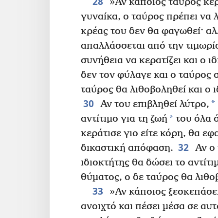
28
»Αν κάποιος ταύρος κερ
γυναίκα, ο ταύρος πρέπει να 
κρέας του δεν θα φαγωθεί· αλ
απαλλάσσεται από την τιμωρί
συνήθεια να κερατίζει και ο ι
δεν τον φύλαγε και ο ταύρος 
ταύρος θα λιθοβοληθεί και ο 
30
*
Αν του επιβληθεί λύτρο,
*
αντίτιμο για τη ζωή
του όλα 
κεράτισε γιο είτε κόρη, θα εφ
32
δικαστική απόφαση.
Αν ο 
ιδιοκτήτης θα δώσει το αντίτι
θύματος, ο δε ταύρος θα λιθο
33
»Αν κάποιος ξεσκεπάσει
ανοιχτό και πέσει μέσα σε αυτ