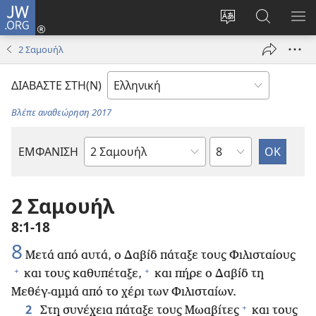
JW.ORG
Σύνδεση
(ανοίγει
Αλλαγή
Αναζήτησ
ΕΜ
νέο
γλώσσας
στο
ΜΕ
2 Σαμουήλ
παράθυρο)
ιστότοπου
JW.ORG
ΔΙΑΒΑΣΤΕ ΣΤΗ(Ν)
Βλέπε αναθεώρηση 2017
Κεφάλαιο
ΕΜΦΑΝΙΣΗ
Βιβλίο
της
Αγίας
2 Σαμουήλ
Γραφής
8:1-18
8
Μετά από αυτά, ο Δαβίδ πάταξε τους Φιλισταίους
+
+
και τους καθυπέταξε,
και πήρε ο Δαβίδ τη
Μεθέγ-αμμά από το χέρι των Φιλισταίων.
+
2
Στη συνέχεια πάταξε τους Μωαβίτες
και τους