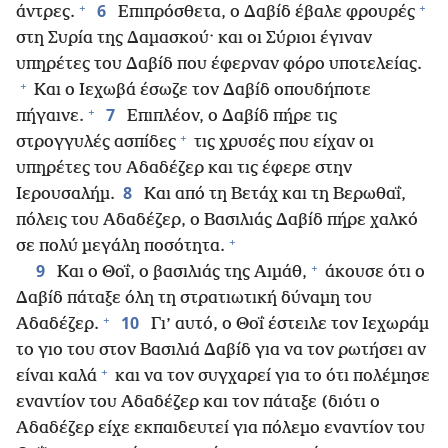
+
+
6
άντρες.
Επιπρόσθετα, ο Δαβίδ έβαλε φρουρές
στη Συρία της Δαμασκού· και οι Σύριοι έγιναν
υπηρέτες του Δαβίδ που έφερναν φόρο υποτελείας.
+
Και ο Ιεχωβά έσωζε τον Δαβίδ οπουδήποτε
+
7
πήγαινε.
Επιπλέον, ο Δαβίδ πήρε τις
+
στρογγυλές ασπίδες
τις χρυσές που είχαν οι
υπηρέτες του Αδαδέζερ και τις έφερε στην
8
Ιερουσαλήμ.
Και από τη Βετάχ και τη Βερωθαΐ,
πόλεις του Αδαδέζερ, ο Βασιλιάς Δαβίδ πήρε χαλκό
+
σε πολύ μεγάλη ποσότητα.
+
9
Και ο Θοΐ, ο βασιλιάς της Αιμάθ,
άκουσε ότι ο
Δαβίδ πάταξε όλη τη στρατιωτική δύναμη του
+
10
Αδαδέζερ.
Γι’ αυτό, ο Θοΐ έστειλε τον Ιεχωράμ
το γιο του στον Βασιλιά Δαβίδ για να τον ρωτήσει αν
+
είναι καλά
και να τον συγχαρεί για το ότι πολέμησε
εναντίον του Αδαδέζερ και τον πάταξε (διότι ο
Αδαδέζερ είχε εκπαιδευτεί για πόλεμο εναντίον του