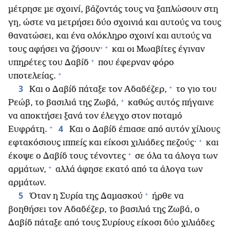
μέτρησε με σχοινί, βάζοντάς τους να ξαπλώσουν στη
γη, ώστε να μετρήσει δύο σχοινιά και αυτούς να τους
θανατώσει, και ένα ολόκληρο σχοινί και αυτούς να
+
τους αφήσει να ζήσουν·
και οι Μωαβίτες έγιναν
+
υπηρέτες του Δαβίδ
που έφερναν φόρο
+
υποτελείας.
+
3
Και ο Δαβίδ πάταξε τον Αδαδέζερ,
το γιο του
+
Ρεώβ, το βασιλιά της Ζωβά,
καθώς αυτός πήγαινε
να αποκτήσει ξανά τον έλεγχο στον ποταμό
+
4
Ευφράτη.
Και ο Δαβίδ έπιασε από αυτόν χίλιους
+
εφτακόσιους ιππείς και είκοσι χιλιάδες πεζούς·
και
+
έκοψε ο Δαβίδ τους τένοντες
σε όλα τα άλογα των
+
αρμάτων,
αλλά άφησε εκατό από τα άλογα των
αρμάτων.
+
5
Όταν η Συρία της Δαμασκού
ήρθε να
βοηθήσει τον Αδαδέζερ, το βασιλιά της Ζωβά, ο
Δαβίδ πάταξε από τους Συρίους είκοσι δύο χιλιάδες