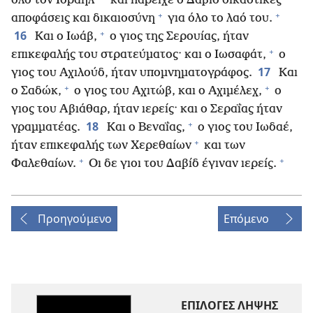
όλο τον Ισραήλ·
και παρείχε ο Δαβίδ δικαστικές
+
+
αποφάσεις και δικαιοσύνη
για όλο το λαό του.
+
16
Και ο Ιωάβ,
ο γιος της Σερουίας, ήταν
+
επικεφαλής του στρατεύματος· και ο Ιωσαφάτ,
ο
17
γιος του Αχιλούδ, ήταν υπομνηματογράφος.
Και
+
+
ο Σαδώκ,
ο γιος του Αχιτώβ, και ο Αχιμέλεχ,
ο
γιος του Αβιάθαρ, ήταν ιερείς· και ο Σεραΐας ήταν
+
18
γραμματέας.
Και ο Βεναΐας,
ο γιος του Ιωδαέ,
+
ήταν επικεφαλής των Χερεθαίων
και των
+
+
Φαλεθαίων.
Οι δε γιοι του Δαβίδ έγιναν ιερείς.
Προηγούμενο
Επόμενο
ΕΠΙΛΟΓΕΣ ΛΗΨΗΣ