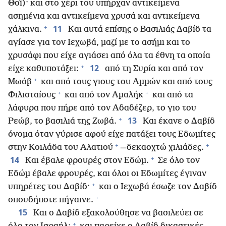
Θοΐ)· και στο χέρι του υπήρχαν αντικείμενα
ασημένια και αντικείμενα χρυσά και αντικείμενα
+
11
χάλκινα.
Και αυτά επίσης ο Βασιλιάς Δαβίδ τα
αγίασε για τον Ιεχωβά, μαζί με το ασήμι και το
χρυσάφι που είχε αγιάσει από όλα τα έθνη τα οποία
+
12
είχε καθυποτάξει:
από τη Συρία και από τον
+
Μωάβ
και από τους γιους του Αμμών και από τους
+
+
Φιλισταίους
και από τον Αμαλήκ
και από τα
λάφυρα που πήρε από τον Αδαδέζερ, το γιο του
+
13
Ρεώβ, το βασιλιά της Ζωβά.
Και έκανε ο Δαβίδ
όνομα όταν γύρισε αφού είχε πατάξει τους Εδωμίτες
+
+
στην Κοιλάδα του Αλατιού
—δεκαοχτώ χιλιάδες.
+
14
Και έβαλε φρουρές στον Εδώμ.
Σε όλο τον
Εδώμ έβαλε φρουρές, και όλοι οι Εδωμίτες έγιναν
+
υπηρέτες του Δαβίδ·
και ο Ιεχωβά έσωζε τον Δαβίδ
+
οπουδήποτε πήγαινε.
15
Και ο Δαβίδ εξακολούθησε να βασιλεύει σε
+