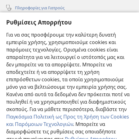
Πληροφορίες για Γιατρούς
Πληροφορίες για Επίσημους Φορείς και ΜΜΕ
Ρυθμίσεις Απορρήτου
Βοήθεια
Για να σας προσφέρουμε την καλύτερη δυνατή
εμπειρία χρήσης, χρησιμοποιούμε cookies και
Συνεισφορές
(ανοίγει
παρόμοιες τεχνολογίες. Ορισμένα cookies είναι
νέο
απαραίτητα για να λειτουργεί ο ιστότοπός μας και
παράθυρο)
ΔΙΑΔΙΚΤΥΑΚΗ ΒΙΒΛΙΟΘΗΚΗ της Σκοπιάς™
δεν μπορείτε να τα απορρίψετε. Μπορείτε να
(ανοίγει
αποδεχτείτε ή να απορρίψετε τη χρήση
νέο
®
JW Hub
παράθυρο)
επιπρόσθετων cookies, τα οποία χρησιμοποιούμε
(ανοίγει
νέο
μόνο για να βελτιώσουμε την εμπειρία χρήσης σας.
®
JW Library
παράθυρο)
Κανένα από αυτά τα δεδομένα δεν πρόκειται ποτέ να
πουληθεί ή να χρησιμοποιηθεί για διαφημιστικούς
Βιβλιοθήκη της Σκοπιάς
σκοπούς. Για να μάθετε περισσότερα, διαβάστε την
Παγκόσμια Πολιτική ως Προς τη Χρήση των Cookies
και Παρόμοιων Τεχνολογιών
. Μπορείτε να
διαμορφώσετε τις ρυθμίσεις σας οποιαδήποτε
Copyright
© 2026 Watch Tower Bible and Tract Society of Pennsylvania.