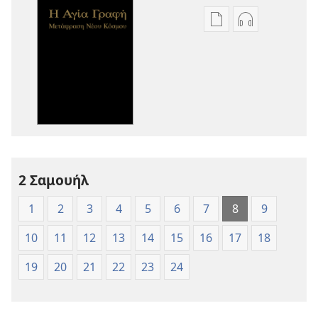
Επιλογές
Επιλογές
λήψης
λήψης
εκδόσεων
ηχογραφήσε
Η
Η
Αγία
Αγία
Γραφή
Γραφή
—
—
Μετάφραση
Μετάφραση
Νέου
Νέου
2 Σαμουήλ
Κόσμου
Κόσμου
(Έκδοση 1997)
(Έκδοση 1997
1
2
3
4
5
6
7
8
9
10
11
12
13
14
15
16
17
18
19
20
21
22
23
24