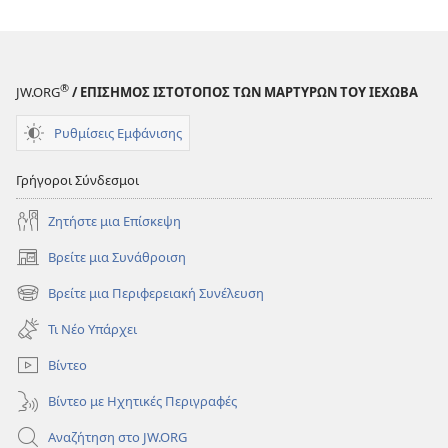
®
JW.ORG
/ ΕΠΙΣΗΜΟΣ ΙΣΤΟΤΟΠΟΣ ΤΩΝ ΜΑΡΤΥΡΩΝ ΤΟΥ ΙΕΧΩΒΑ
Ρυθμίσεις Εμφάνισης
Γρήγοροι Σύνδεσμοι
Ζητήστε μια Επίσκεψη
Βρείτε μια Συνάθροιση
(ανοίγει
νέο
Βρείτε μια Περιφερειακή Συνέλευση
(ανοίγει
παράθυρο)
νέο
Τι Νέο Υπάρχει
παράθυρο)
Βίντεο
Βίντεο με Ηχητικές Περιγραφές
Αναζήτηση στο JW.ORG