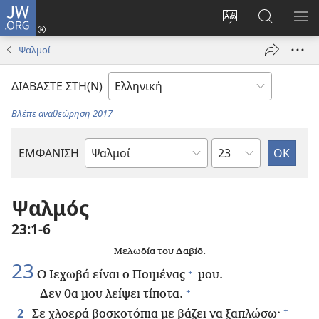
JW.ORG
Σύνδεση
(ανοίγει
Αλλαγή
Αναζήτησ
ΕΜ
νέο
γλώσσας
στο
ΜΕ
Ψαλμοί
παράθυρο)
ιστότοπου
JW.ORG
ΔΙΑΒΑΣΤΕ ΣΤΗ(Ν)
Βλέπε αναθεώρηση 2017
Κεφάλαιο
ΕΜΦΑΝΙΣΗ
Βιβλίο
της
Αγίας
Ψαλμός
Γραφής
23:1-6
Μελωδία του Δαβίδ.
23
+
Ο Ιεχωβά είναι ο Ποιμένας
μου.
+
Δεν θα μου λείψει τίποτα.
+
2
Σε χλοερά βοσκοτόπια με βάζει να ξαπλώσω·