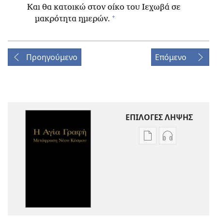
Και θα κατοικώ στον οίκο του Ιεχωβά σε
+
μακρότητα ημερών.
Προηγούμενο
Επόμενο
ΕΠΙΛΟΓΕΣ ΛΗΨΗΣ
Επιλογές
Επιλογές
λήψης
λήψης
εκδόσεων
ηχογραφήσε
Η
Η
Αγία
Αγία
Γραφή
Γραφή
—
—