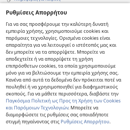
Πληροφορίες για Επίσημους Φορείς και ΜΜΕ
Ρυθμίσεις Απορρήτου
Βοήθεια
Για να σας προσφέρουμε την καλύτερη δυνατή
εμπειρία χρήσης, χρησιμοποιούμε cookies και
Συνεισφορές
(ανοίγει
παρόμοιες τεχνολογίες. Ορισμένα cookies είναι
νέο
απαραίτητα για να λειτουργεί ο ιστότοπός μας και
παράθυρο)
ΔΙΑΔΙΚΤΥΑΚΗ ΒΙΒΛΙΟΘΗΚΗ της Σκοπιάς™
δεν μπορείτε να τα απορρίψετε. Μπορείτε να
(ανοίγει
αποδεχτείτε ή να απορρίψετε τη χρήση
νέο
®
JW Hub
παράθυρο)
επιπρόσθετων cookies, τα οποία χρησιμοποιούμε
(ανοίγει
νέο
μόνο για να βελτιώσουμε την εμπειρία χρήσης σας.
®
JW Library
παράθυρο)
Κανένα από αυτά τα δεδομένα δεν πρόκειται ποτέ να
πουληθεί ή να χρησιμοποιηθεί για διαφημιστικούς
Βιβλιοθήκη της Σκοπιάς
σκοπούς. Για να μάθετε περισσότερα, διαβάστε την
Παγκόσμια Πολιτική ως Προς τη Χρήση των Cookies
και Παρόμοιων Τεχνολογιών
. Μπορείτε να
διαμορφώσετε τις ρυθμίσεις σας οποιαδήποτε
Copyright
© 2026 Watch Tower Bible and Tract Society of Pennsylvania.
στιγμή πηγαίνοντας στις
Ρυθμίσεις Απορρήτου
.
Π
ΟΡΟΙ ΧΡΗΣΗΣ
|
ΠΟΛΙΤΙΚΗ ΑΠΟΡΡΗΤΟΥ
|
ΡΥΘΜΙΣΕΙΣ ΑΠΟΡΡΗΤΟΥ