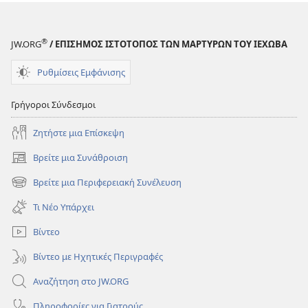
®
JW.ORG
/ ΕΠΙΣΗΜΟΣ ΙΣΤΟΤΟΠΟΣ ΤΩΝ ΜΑΡΤΥΡΩΝ ΤΟΥ ΙΕΧΩΒΑ
Ρυθμίσεις Εμφάνισης
Γρήγοροι Σύνδεσμοι
Ζητήστε μια Επίσκεψη
Βρείτε μια Συνάθροιση
(ανοίγει
νέο
Βρείτε μια Περιφερειακή Συνέλευση
(ανοίγει
παράθυρο)
νέο
Τι Νέο Υπάρχει
παράθυρο)
Βίντεο
Βίντεο με Ηχητικές Περιγραφές
Αναζήτηση στο JW.ORG
Πληροφορίες για Γιατρούς