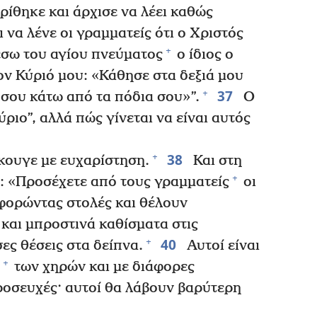
ίθηκε και άρχισε να λέει καθώς
 να λένε οι γραμματείς ότι ο Χριστός
+
σω του αγίου πνεύματος
ο ίδιος ο
τον Κύριό μου: «Κάθησε στα δεξιά μου
37
+
σου κάτω από τα πόδια σου»”.
Ο
ύριο”, αλλά πώς γίνεται να είναι αυτός
38
+
κουγε με ευχαρίστηση.
Και στη
+
ι: «Προσέχετε από τους γραμματείς
οι
φορώντας στολές και θέλουν
και μπροστινά καθίσματα στις
40
+
ες θέσεις στα δείπνα.
Αυτοί είναι
+
των χηρών και με διάφορες
οσευχές· αυτοί θα λάβουν βαρύτερη