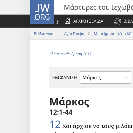
JW.ORG
Μάρτυρες του Ιεχωβ
ΑΡΧΙΚΗ ΣΕΛΙΔΑ
ΒΙΒΛ
Βιβλιοθήκη
Αγία Γραφή
Μετάφραση Νέου Κόσ
Βλέπε αναθεώρηση 2017
ΕΜΦΑΝΙΣΗ
Βιβλίο
της
Αγίας
Μάρκος
Γραφής
12:1-44
12
Και άρχισε να τους μιλάε