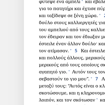
+
φύτεψε ένα αμπέλι
και έβαλ
για το πατητήρι και έχτισε πύ
+
και ταξίδεψε σε ξένη χώρα.
δούλο στους καλλιεργητές γι
του αμπελιού από τους καλλιε
τον έδειραν και τον έδιωξαν μ
έστειλε έναν άλλον δούλο· κα
5
+
τον ατίμασαν.
Και έστειλε
και πολλούς άλλους, μερικούς
μερικούς από τους οποίους σ
+
αγαπητό γιο.
Αυτόν τους τον
7
+
σεβαστούν το γιο μου”.
Αλ
μεταξύ τους: “Αυτός είναι ο 
σκοτώσουμε, και η κληρονομιά
+
λοιπόν, και τον σκότωσαν
κα