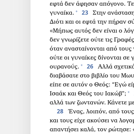
εφτά δεν άφησαν απόγονο. Τε
23
+
γυναίκα.
Στην ανάσταση,
Διότι και οι εφτά την πήραν σ
«Μήπως αυτός δεν είναι ο λόγο
δεν γνωρίζετε ούτε τις Γραφέ
όταν ανασταίνονται από τους 
ούτε οι γυναίκες δίνονται σε 
26
+
ουρανούς.
Αλλά σχετικά 
διαβάσατε στο βιβλίο του Μωυ
είπε σε αυτόν ο Θεός: “Εγώ ε
+
Ισαάκ και Θεός του Ιακώβ”;
αλλά των ζωντανών. Κάνετε μ
28
Ένας, λοιπόν, από τους
και τους είχε ακούσει να λογο
απαντήσει καλά, τον ρώτησε: 