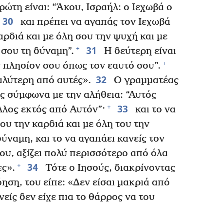
ώτη είναι: “Άκου, Ισραήλ: ο Ιεχωβά ο
30
και πρέπει να αγαπάς τον Ιεχωβά
αρδιά και με όλη σου την ψυχή και με
31
+
 σου τη δύναμη”.
Η δεύτερη είναι
+
ν πλησίον σου όπως τον εαυτό σου”.
32
αλύτερη από αυτές».
Ο γραμματέας
ες σύμφωνα με την αλήθεια: “Αυτός
33
+
άλλος εκτός από Αυτόν”·
και το να
ου την καρδιά και με όλη του την
ύναμη, και το να αγαπάει κανείς τον
ου, αξίζει πολύ περισσότερο από όλα
34
+
ες».
Τότε ο Ιησούς, διακρίνοντας
όηση, του είπε: «Δεν είσαι μακριά από
νείς δεν είχε πια το θάρρος να του