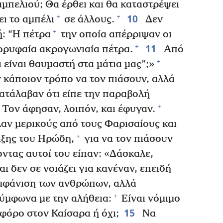
 αμπελιού; Θα έρθει και θα καταστρέψει
10
+
+
ει το αμπέλι
σε άλλους.
Δεν
+
ή: “Η πέτρα
την οποία απέρριψαν οι
11
+
 κορυφαία ακρογωνιαία πέτρα.
Από
+
ι είναι θαυμαστή στα μάτια μας”;»
 κάποιον τρόπο να τον πιάσουν, αλλά
ατάλαβαν ότι είπε την παραβολή
+
. Τον άφησαν, λοιπόν, και έφυγαν.
λαν μερικούς από τους Φαρισαίους και
+
αξης του Ηρώδη,
για να τον πιάσουν
ντας αυτοί του είπαν: «Δάσκαλε,
αι δεν σε νοιάζει για κανέναν, επειδή
 εμφάνιση των ανθρώπων, αλλά
+
σύμφωνα με την αλήθεια:
Είναι νόμιμο
15
φόρο στον Καίσαρα ή όχι;
Να