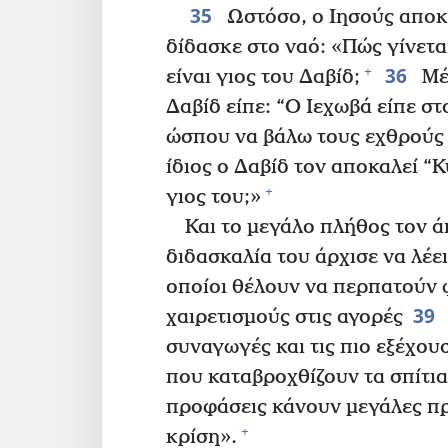
35
Ωστόσο, ο Ιησούς αποκρ
δίδασκε στο ναό: «Πώς γίνεται
36
+
είναι γιος του Δαβίδ;
Μέ
Δαβίδ είπε: “Ο Ιεχωβά είπε σ
ώσπου να βάλω τους εχθρούς 
ίδιος ο Δαβίδ τον αποκαλεί “Κ
+
γιος του;»
Και το μεγάλο πλήθος τον ά
διδασκαλία του άρχισε να λέε
οποίοι θέλουν να περπατούν 
39
χαιρετισμούς στις αγορές
συναγωγές και τις πιο εξέχουσ
που καταβροχθίζουν τα σπίτια
προφάσεις κάνουν μεγάλες πρ
+
κρίση».