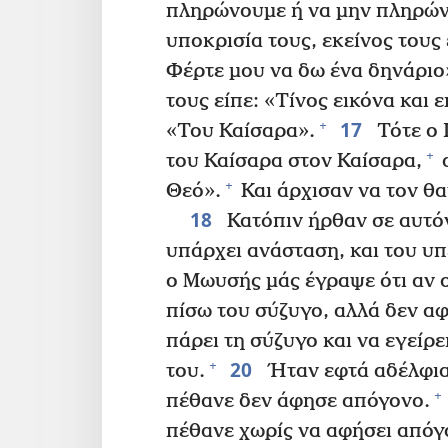
πληρώνουμε ή να μην πληρών
υποκρισία τους, εκείνος τους 
Φέρτε μου να δω ένα δηνάριο
τους είπε: «Τίνος εικόνα και 
17
+
«Του Καίσαρα».
Τότε ο 
+
του Καίσαρα στον Καίσαρα,
α
+
Θεό».
Και άρχισαν να τον θ
18
Κατόπιν ήρθαν σε αυτόν 
υπάρχει ανάσταση, και του υ
ο Μωυσής μάς έγραψε ότι αν 
πίσω του σύζυγο, αλλά δεν αφ
πάρει τη σύζυγο και να εγείρ
20
+
του.
Ήταν εφτά αδέλφια·
+
πέθανε δεν άφησε απόγονο.
πέθανε χωρίς να αφήσει απόγον