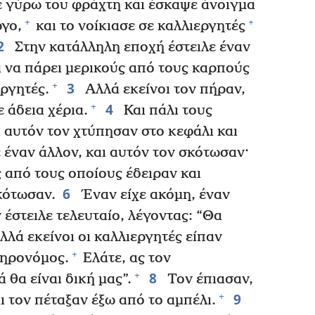
ε γύρω του φράχτη και έσκαψε άνοιγμα
+
+
ργο,
και το νοίκιασε σε καλλιεργητές
2
Στην κατάλληλη εποχή έστειλε έναν
α να πάρει μερικούς από τους καρπούς
3
+
ργητές.
Αλλά εκείνοι τον πήραν,
4
+
ε άδεια χέρια.
Και πάλι τους
ι αυτόν τον χτύπησαν στο κεφάλι και
 έναν άλλον, και αυτόν τον σκότωσαν·
 από τους οποίους έδειραν και
6
κότωσαν.
Έναν είχε ακόμη, έναν
 έστειλε τελευταίο, λέγοντας: “Θα
λά εκείνοι οι καλλιεργητές είπαν
+
κληρονόμος.
Ελάτε, ας τον
8
+
 θα είναι δική μας”.
Τον έπιασαν,
9
+
ι τον πέταξαν έξω από το αμπέλι.