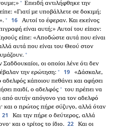
+
ουμε;»
Επειδή αντιλήφθηκε την
είπε: «Γιατί με υποβάλλετε σε δοκιμή;
16
+
».
Αυτοί το έφεραν. Και εκείνος
επιγραφή είναι αυτή;» Αυτοί του είπαν:
Ιησούς είπε: «Αποδώστε αυτά που είναι
λλά αυτά που είναι του Θεού στον
+
αυμάζουν.
Σαδδουκαίοι, οι οποίοι λένε ότι δεν
19
+
πέβαλαν την ερώτηση:
«Δάσκαλε,
ο αδελφός κάποιου πεθάνει και αφήσει
+
ήσει παιδί, ο αδελφός
του πρέπει να
ει από αυτήν απόγονο για τον αδελφό
 και ο πρώτος πήρε σύζυγο, αλλά όταν
21
Και την πήρε ο δεύτερος, αλλά
22
ο· και ο τρίτος το ίδιο.
Και οι