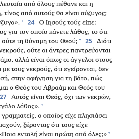
λευταία από όλους πέθανε και η
 τίνος από αυτούς θα είναι σύζυγος;
24
+
ύζυγο».
Ο Ιησούς τούς είπε:
ς για τον οποίο κάνετε λάθος, το ότι
25
+
ς ούτε τη δύναμη του Θεού;
Διότι
νεκρούς, ούτε οι άντρες παντρεύονται
γάμο, αλλά είναι όπως οι άγγελοι στους
με τους νεκρούς, ότι εγείρονται, δεν
σή, στην αφήγηση για τη βάτο, πώς
ίμαι ο Θεός του Αβραάμ και Θεός του
27
Αυτός είναι Θεός, όχι των νεκρών,
+
εγάλο λάθος».
 γραμματείς, ο οποίος είχε πλησιάσει
μαχούν, ξέροντας ότι τους είχε
+
«Ποια εντολή είναι πρώτη από όλες;»