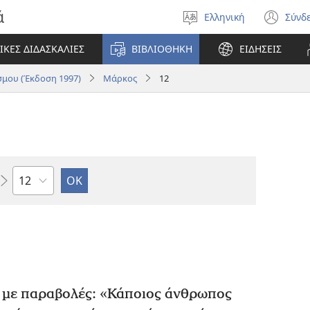
ά
Ελληνική
Σύνδ
Επιλέξτε
(αν
γλώσσα
νέο
ΙΚΕΣ ΔΙΔΑΣΚΑΛΙΕΣ
ΒΙΒΛΙΟΘΗΚΗ
ΕΙΔΗΣΕΙΣ
πα
μου (Έκδοση 1997)
Μάρκος
12
Κεφάλαιο
ι με παραβολές: «Κάποιος άνθρωπος