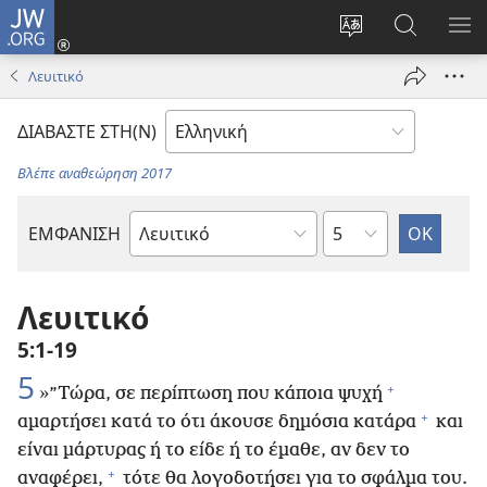
JW.ORG
Σύνδεση
(ανοίγει
Αλλαγή
Αναζήτησ
ΕΜ
νέο
γλώσσας
στο
ΜΕ
Λευιτικό
παράθυρο)
ιστότοπου
JW.ORG
ΔΙΑΒΑΣΤΕ ΣΤΗ(Ν)
Βλέπε αναθεώρηση 2017
Κεφάλαιο
ΕΜΦΑΝΙΣΗ
Βιβλίο
της
Αγίας
Λευιτικό
Γραφής
5:1-19
5
+
»”Τώρα, σε περίπτωση που κάποια ψυχή
+
αμαρτήσει κατά το ότι άκουσε δημόσια κατάρα
και
είναι μάρτυρας ή το είδε ή το έμαθε, αν δεν το
+
αναφέρει,
τότε θα λογοδοτήσει για το σφάλμα του.