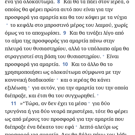
8
ένα για ολοκαύτωμα.
Και θα τα πάει στον ιερέα, ο
οποίος θα φέρει πρώτα αυτό που είναι για την
προσφορά για αμαρτία και θα του κόψει με τα νύχια
+
το κεφάλι στο μπροστινό μέρος του λαιμού, χωρίς
9
όμως να το αποχωρίσει.
Και θα τινάξει λίγο από
το αίμα της προσφοράς για αμαρτία πάνω στην
πλευρά του θυσιαστηρίου, αλλά το υπόλοιπο αίμα θα
+
στραγγιστεί στη βάση του θυσιαστηρίου.
Είναι
10
προσφορά για αμαρτία.
Και το άλλο θα το
χρησιμοποιήσει ως ολοκαύτωμα σύμφωνα με την
+
κανονική διαδικασία·
και ο ιερέας θα κάνει
+
εξιλέωση
για αυτόν, για την αμαρτία του την οποία
+
διέπραξε, και έτσι θα του συγχωρηθεί.
+
11
»”Τώρα, αν δεν έχει τα μέσα
για δύο
τρυγόνια ή για δύο νεαρά περιστέρια, τότε θα φέρει
ως από μέρους του προσφορά για την αμαρτία που
+
διέπραξε ένα δέκατο του εφά
λεπτό αλεύρι ως