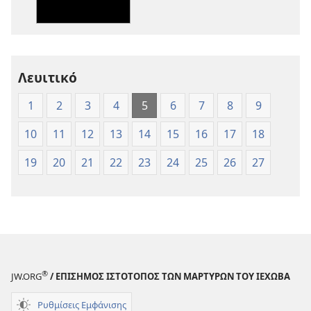
Γραφή
Γραφή
—
—
Μετάφραση
Μετάφραση
Νέου
Νέου
Λευιτικό
Κόσμου
Κόσμου
(Έκδοση 1997)
(Έκδοση 1997
1
2
3
4
5
6
7
8
9
10
11
12
13
14
15
16
17
18
19
20
21
22
23
24
25
26
27
®
JW.ORG
/ ΕΠΙΣΗΜΟΣ ΙΣΤΟΤΟΠΟΣ ΤΩΝ ΜΑΡΤΥΡΩΝ ΤΟΥ ΙΕΧΩΒΑ
Ρυθμίσεις Εμφάνισης