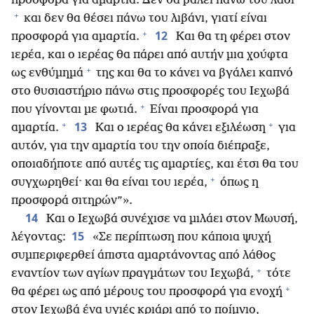
προσφορά για αμαρτία. Δεν θα βάλει πάνω του λάδι
+
και δεν θα θέσει πάνω του λιβάνι, γιατί είναι
+
12
προσφορά για αμαρτία.
Και θα τη φέρει στον
ιερέα, και ο ιερέας θα πάρει από αυτήν μια χούφτα
+
ως ενθύμημά
της και θα το κάνει να βγάλει καπνό
στο θυσιαστήριο πάνω στις προσφορές του Ιεχωβά
+
που γίνονται με φωτιά.
Είναι προσφορά για
+
+
13
αμαρτία.
Και ο ιερέας θα κάνει εξιλέωση
για
αυτόν, για την αμαρτία του την οποία διέπραξε,
οποιαδήποτε από αυτές τις αμαρτίες, και έτσι θα του
+
συγχωρηθεί· και θα είναι του ιερέα,
όπως η
προσφορά σιτηρών”».
14
Και ο Ιεχωβά συνέχισε να μιλάει στον Μωυσή,
15
λέγοντας:
«Σε περίπτωση που κάποια ψυχή
συμπεριφερθεί άπιστα αμαρτάνοντας από λάθος
+
εναντίον των αγίων πραγμάτων του Ιεχωβά,
τότε
+
θα φέρει ως από μέρους του προσφορά για ενοχή
στον Ιεχωβά ένα υγιές κριάρι από το ποίμνιο,