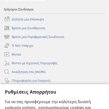
Γρήγοροι Σύνδεσμοι
Ζητήστε μια Επίσκεψη
Βρείτε μια Συνάθροιση
(ανοίγει
νέο
Βρείτε μια Περιφερειακή Συνέλευση
(ανοίγει
παράθυρο)
νέο
Τι Νέο Υπάρχει
παράθυρο)
Βίντεο
Βίντεο με Ηχητικές Περιγραφές
Αναζήτηση στο JW.ORG
Πληροφορίες για Γιατρούς
Πληροφορίες για Επίσημους Φορείς και ΜΜΕ
Ρυθμίσεις Απορρήτου
Βοήθεια
Για να σας προσφέρουμε την καλύτερη δυνατή
εμπειρία χρήσης, χρησιμοποιούμε cookies και