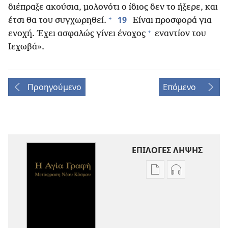
διέπραξε ακούσια, μολονότι ο ίδιος δεν το ήξερε, και
+
19
έτσι θα του συγχωρηθεί.
Είναι προσφορά για
+
ενοχή. Έχει ασφαλώς γίνει ένοχος
εναντίον του
Ιεχωβά».
Προηγούμενο
Επόμενο
ΕΠΙΛΟΓΕΣ ΛΗΨΗΣ
Επιλογές
Επιλογές
λήψης
λήψης
εκδόσεων
ηχογραφήσε
Η
Η
Αγία
Αγία