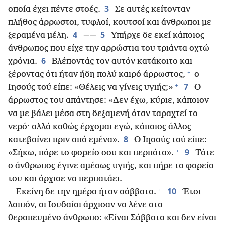
3
οποία έχει πέντε στοές.
Σε αυτές κείτονταν
πλήθος άρρωστοι, τυφλοί, κουτσοί και άνθρωποι με
4
5
ξεραμένα μέλη.
——
Υπήρχε δε εκεί κάποιος
άνθρωπος που είχε την αρρώστια του τριάντα οχτώ
6
χρόνια.
Βλέποντάς τον αυτόν κατάκοιτο και
+
ξέροντας ότι ήταν ήδη πολύ καιρό άρρωστος,
ο
+
7
Ιησούς τού είπε: «Θέλεις να γίνεις υγιής;»
Ο
άρρωστος του απάντησε: «Δεν έχω, κύριε, κάποιον
να με βάλει μέσα στη δεξαμενή όταν ταραχτεί το
νερό· αλλά καθώς έρχομαι εγώ, κάποιος άλλος
8
κατεβαίνει πριν από εμένα».
Ο Ιησούς τού είπε:
+
9
«Σήκω, πάρε το φορείο σου και περπάτα».
Τότε
ο άνθρωπος έγινε αμέσως υγιής, και πήρε το φορείο
του και άρχισε να περπατάει.
+
10
Εκείνη δε την ημέρα ήταν σάββατο.
Έτσι
λοιπόν, οι Ιουδαίοι άρχισαν να λένε στο
θεραπευμένο άνθρωπο: «Είναι Σάββατο και δεν είναι