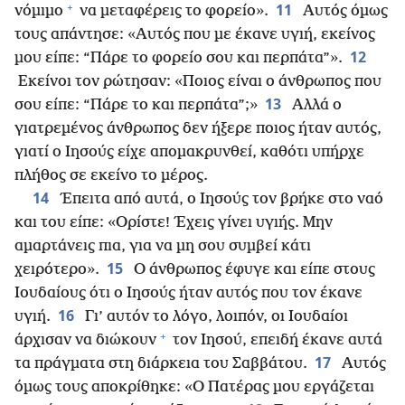
+
11
νόμιμο
να μεταφέρεις το φορείο».
Αυτός όμως
τους απάντησε: «Αυτός που με έκανε υγιή, εκείνος
12
μου είπε: “Πάρε το φορείο σου και περπάτα”».
Εκείνοι τον ρώτησαν: «Ποιος είναι ο άνθρωπος που
13
σου είπε: “Πάρε το και περπάτα”;»
Αλλά ο
γιατρεμένος άνθρωπος δεν ήξερε ποιος ήταν αυτός,
γιατί ο Ιησούς είχε απομακρυνθεί, καθότι υπήρχε
πλήθος σε εκείνο το μέρος.
14
Έπειτα από αυτά, ο Ιησούς τον βρήκε στο ναό
και του είπε: «Ορίστε! Έχεις γίνει υγιής. Μην
αμαρτάνεις πια, για να μη σου συμβεί κάτι
15
χειρότερο».
Ο άνθρωπος έφυγε και είπε στους
Ιουδαίους ότι ο Ιησούς ήταν αυτός που τον έκανε
16
υγιή.
Γι’ αυτόν το λόγο, λοιπόν, οι Ιουδαίοι
+
άρχισαν να διώκουν
τον Ιησού, επειδή έκανε αυτά
17
τα πράγματα στη διάρκεια του Σαββάτου.
Αυτός
όμως τους αποκρίθηκε: «Ο Πατέρας μου εργάζεται