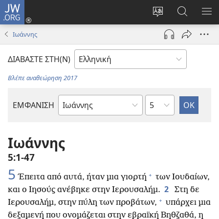
JW.ORG
Σύνδεση
(ανοίγει
Αλλαγή
Αναζήτησ
ΕΜ
νέο
γλώσσας
στο
ΜΕ
Ιωάννης
παράθυρο)
ιστότοπου
JW.ORG
ΔΙΑΒΑΣΤΕ ΣΤΗ(Ν)
Βλέπε αναθεώρηση 2017
Κεφάλαιο
ΕΜΦΑΝΙΣΗ
Βιβλίο
της
Αγίας
Ιωάννης
Γραφής
5:1-47
5
+
Έπειτα από αυτά, ήταν μια γιορτή
των Ιουδαίων,
2
και ο Ιησούς ανέβηκε στην Ιερουσαλήμ.
Στη δε
+
Ιερουσαλήμ, στην πύλη των προβάτων,
υπάρχει μια
δεξαμενή που ονομάζεται στην εβραϊκή Βηθζαθά, η