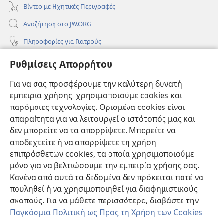
Βίντεο με Ηχητικές Περιγραφές
Αναζήτηση στο JW.ORG
Πληροφορίες για Γιατρούς
Πληροφορίες για Επίσημους Φορείς και ΜΜΕ
Ρυθμίσεις Απορρήτου
Βοήθεια
Για να σας προσφέρουμε την καλύτερη δυνατή
εμπειρία χρήσης, χρησιμοποιούμε cookies και
Συνεισφορές
(ανοίγει
παρόμοιες τεχνολογίες. Ορισμένα cookies είναι
νέο
απαραίτητα για να λειτουργεί ο ιστότοπός μας και
παράθυρο)
ΔΙΑΔΙΚΤΥΑΚΗ ΒΙΒΛΙΟΘΗΚΗ της Σκοπιάς™
δεν μπορείτε να τα απορρίψετε. Μπορείτε να
(ανοίγει
αποδεχτείτε ή να απορρίψετε τη χρήση
νέο
®
JW Hub
παράθυρο)
επιπρόσθετων cookies, τα οποία χρησιμοποιούμε
(ανοίγει
νέο
μόνο για να βελτιώσουμε την εμπειρία χρήσης σας.
®
JW Library
παράθυρο)
Κανένα από αυτά τα δεδομένα δεν πρόκειται ποτέ να
πουληθεί ή να χρησιμοποιηθεί για διαφημιστικούς
Βιβλιοθήκη της Σκοπιάς
σκοπούς. Για να μάθετε περισσότερα, διαβάστε την
Παγκόσμια Πολιτική ως Προς τη Χρήση των Cookies