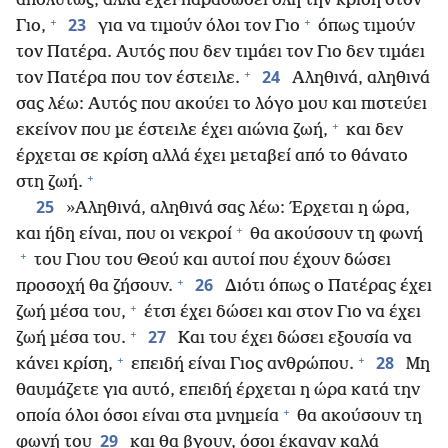
απολύτως, αλλά έχει παραδώσει όλη την κρίση στον
+
+
23
Γιο,
για να τιμούν όλοι τον Γιο
όπως τιμούν
τον Πατέρα. Αυτός που δεν τιμάει τον Γιο δεν τιμάει
+
24
τον Πατέρα που τον έστειλε.
Αληθινά, αληθινά
σας λέω: Αυτός που ακούει το λόγο μου και πιστεύει
+
εκείνον που με έστειλε έχει αιώνια ζωή,
και δεν
έρχεται σε κρίση αλλά έχει μεταβεί από το θάνατο
+
στη ζωή.
25
»Αληθινά, αληθινά σας λέω: Έρχεται η ώρα,
+
και ήδη είναι, που οι νεκροί
θα ακούσουν τη φωνή
+
του Γιου του Θεού και αυτοί που έχουν δώσει
+
26
προσοχή θα ζήσουν.
Διότι όπως ο Πατέρας έχει
+
ζωή μέσα του,
έτσι έχει δώσει και στον Γιο να έχει
+
27
ζωή μέσα του.
Και του έχει δώσει εξουσία να
+
+
28
κάνει κρίση,
επειδή είναι Γιος ανθρώπου.
Μη
θαυμάζετε για αυτό, επειδή έρχεται η ώρα κατά την
+
οποία όλοι όσοι είναι στα μνημεία
θα ακούσουν τη
29
φωνή του
και θα βγουν, όσοι έκαναν καλά