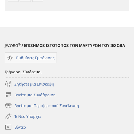
®
JW.ORG
/ ΕΠΙΣΗΜΟΣ ΙΣΤΟΤΟΠΟΣ ΤΩΝ ΜΑΡΤΥΡΩΝ ΤΟΥ ΙΕΧΩΒΑ
Ρυθμίσεις Εμφάνισης
Γρήγοροι Σύνδεσμοι
Ζητήστε μια Επίσκεψη
Βρείτε μια Συνάθροιση
(ανοίγει
νέο
Βρείτε μια Περιφερειακή Συνέλευση
(ανοίγει
παράθυρο)
νέο
Τι Νέο Υπάρχει
παράθυρο)
Βίντεο