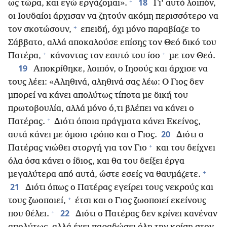
+
18
ως τώρα, και εγώ εργάζομαι».
Γι’ αυτό λοιπόν,
οι Ιουδαίοι άρχισαν να ζητούν ακόμη περισσότερο να
+
τον σκοτώσουν,
επειδή, όχι μόνο παραβίαζε το
Σάββατο, αλλά αποκαλούσε επίσης τον Θεό δικό του
+
+
Πατέρα,
κάνοντας τον εαυτό του ίσο
με τον Θεό.
19
Αποκρίθηκε, λοιπόν, ο Ιησούς και άρχισε να
τους λέει: «Αληθινά, αληθινά σας λέω: Ο Γιος δεν
μπορεί να κάνει απολύτως τίποτα με δική του
πρωτοβουλία, αλλά μόνο ό,τι βλέπει να κάνει ο
+
Πατέρας.
Διότι όποια πράγματα κάνει Εκείνος,
20
αυτά κάνει με όμοιο τρόπο και ο Γιος.
Διότι ο
+
Πατέρας νιώθει στοργή για τον Γιο
και του δείχνει
όλα όσα κάνει ο ίδιος, και θα του δείξει έργα
+
μεγαλύτερα από αυτά, ώστε εσείς να θαυμάζετε.
21
Διότι όπως ο Πατέρας εγείρει τους νεκρούς και
+
τους ζωοποιεί,
έτσι και ο Γιος ζωοποιεί εκείνους
+
22
που θέλει.
Διότι ο Πατέρας δεν κρίνει κανέναν