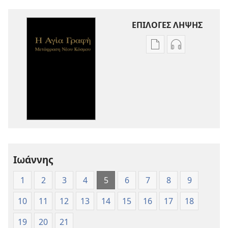
ΕΠΙΛΟΓΕΣ ΛΗΨΗΣ
Επιλογές
Επιλογές
λήψης
λήψης
εκδόσεων
ηχογραφήσε
Η
Η
Αγία
Αγία
Γραφή
Γραφή
—
—
Μετάφραση
Μετάφραση
Νέου
Νέου
Ιωάννης
Κόσμου
Κόσμου
(Έκδοση 1997)
(Έκδοση 1997
1
2
3
4
5
6
7
8
9
10
11
12
13
14
15
16
17
18
19
20
21