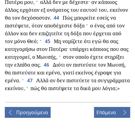
+
Πατέρα μου,
αλλά δεν με δέχεστε· αν κάποιος
άλλος ερχόταν εξ ονόματος του εαυτού του, εκείνον
44
θα τον δεχόσασταν.
Πώς μπορείτε εσείς να
+
πιστέψετε, όταν αποδέχεστε δόξα
ο ένας από τον
άλλον και δεν επιζητείτε τη δόξα που έρχεται από
+
45
τον μόνο Θεό;
Μη νομίζετε ότι εγώ θα σας
κατηγορήσω στον Πατέρα· υπάρχει κάποιος που σας
+
κατηγορεί, ο Μωυσής,
στον οποίο έχετε στηρίξει
46
την ελπίδα σας.
Διότι αν πιστεύατε τον Μωυσή,
θα πιστεύατε και εμένα, γιατί εκείνος έγραψε για
+
47
εμένα.
Αλλά αν δεν πιστεύετε τα συγγράμματα
+
εκείνου,
πώς θα πιστέψετε τα δικά μου λόγια;»
Προηγούμενο
Επόμενο