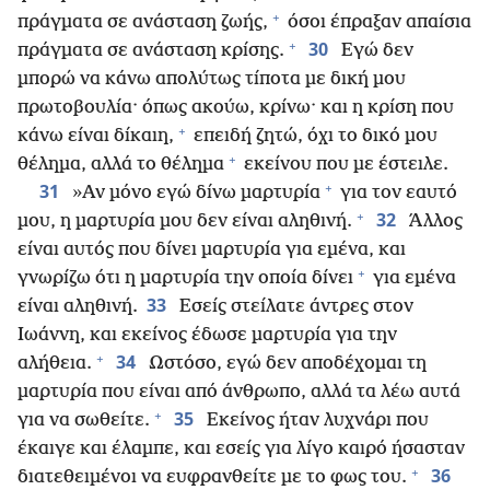
+
πράγματα σε ανάσταση ζωής,
όσοι έπραξαν απαίσια
+
30
πράγματα σε ανάσταση κρίσης.
Εγώ δεν
μπορώ να κάνω απολύτως τίποτα με δική μου
πρωτοβουλία· όπως ακούω, κρίνω· και η κρίση που
+
κάνω είναι δίκαιη,
επειδή ζητώ, όχι το δικό μου
+
θέλημα, αλλά το θέλημα
εκείνου που με έστειλε.
+
31
»Αν μόνο εγώ δίνω μαρτυρία
για τον εαυτό
+
32
μου, η μαρτυρία μου δεν είναι αληθινή.
Άλλος
είναι αυτός που δίνει μαρτυρία για εμένα, και
+
γνωρίζω ότι η μαρτυρία την οποία δίνει
για εμένα
33
είναι αληθινή.
Εσείς στείλατε άντρες στον
Ιωάννη, και εκείνος έδωσε μαρτυρία για την
+
34
αλήθεια.
Ωστόσο, εγώ δεν αποδέχομαι τη
μαρτυρία που είναι από άνθρωπο, αλλά τα λέω αυτά
+
35
για να σωθείτε.
Εκείνος ήταν λυχνάρι που
έκαιγε και έλαμπε, και εσείς για λίγο καιρό ήσασταν
+
36
διατεθειμένοι να ευφρανθείτε με το φως του.