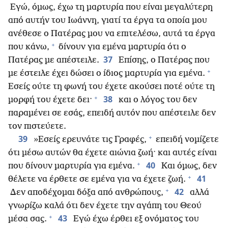
Εγώ, όμως, έχω τη μαρτυρία που είναι μεγαλύτερη
από αυτήν του Ιωάννη, γιατί τα έργα τα οποία μου
ανέθεσε ο Πατέρας μου να επιτελέσω, αυτά τα έργα
+
που κάνω,
δίνουν για εμένα μαρτυρία ότι ο
37
Πατέρας με απέστειλε.
Επίσης, ο Πατέρας που
+
με έστειλε έχει δώσει ο ίδιος μαρτυρία για εμένα.
Εσείς ούτε τη φωνή του έχετε ακούσει ποτέ ούτε τη
+
38
μορφή του έχετε δει·
και ο λόγος του δεν
παραμένει σε εσάς, επειδή αυτόν που απέστειλε δεν
τον πιστεύετε.
+
39
»Εσείς ερευνάτε τις Γραφές,
επειδή νομίζετε
ότι μέσω αυτών θα έχετε αιώνια ζωή· και αυτές είναι
+
40
που δίνουν μαρτυρία για εμένα.
Και όμως, δεν
+
41
θέλετε να έρθετε σε εμένα για να έχετε ζωή.
+
42
Δεν αποδέχομαι δόξα από ανθρώπους,
αλλά
γνωρίζω καλά ότι δεν έχετε την αγάπη του Θεού
+
43
μέσα σας.
Εγώ έχω έρθει εξ ονόματος του