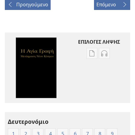
Προηγούμενο
Επόμενο
ΕΠΙΛΟΓΕΣ ΛΗΨΗΣ
Επιλογές
Επιλογές
λήψης
λήψης
εκδόσεων
ηχογραφήσε
Η
Η
Αγία
Αγία
Γραφή
Γραφή
—
—
Μετάφραση
Μετάφραση
Νέου
Νέου
Δευτερονόμιο
Κόσμου
Κόσμου
(Έκδοση 1997)
(Έκδοση 1997
1
2
3
4
5
6
7
8
9