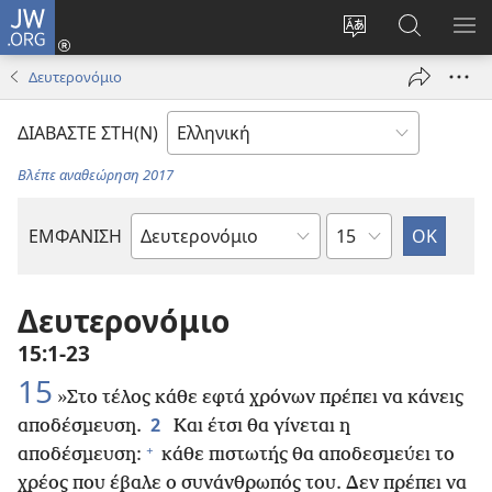
JW.ORG
Σύνδεση
(ανοίγει
Αλλαγή
Αναζήτησ
ΕΜ
νέο
γλώσσας
στο
ΜΕ
Δευτερονόμιο
παράθυρο)
ιστότοπου
JW.ORG
ΔΙΑΒΑΣΤΕ ΣΤΗ(Ν)
Βλέπε αναθεώρηση 2017
Κεφάλαιο
ΕΜΦΑΝΙΣΗ
Βιβλίο
της
Αγίας
Δευτερονόμιο
Γραφής
15:1-23
15
»Στο τέλος κάθε εφτά χρόνων πρέπει να κάνεις
2
αποδέσμευση.
Και έτσι θα γίνεται η
+
αποδέσμευση:
κάθε πιστωτής θα αποδεσμεύει το
χρέος που έβαλε ο συνάνθρωπός του. Δεν πρέπει να