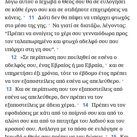
λόγω αυτού ο Ιεχωβά ο Θεός σου θα σε ευλογήσει
σε κάθε έργο σου και σε οτιδήποτε επιχειρήσεις να
+
11
κάνεις.
Διότι δεν θα πάψει να υπάρχει φτωχός
+
στο μέσο της γης.
Να γιατί σε διατάζω, λέγοντας:
“Πρέπει να ανοίγεις το χέρι σου γενναιόδωρα προς
τον ταλαιπωρημένο και φτωχό αδελφό σου που
+
υπάρχει στη γη σου”.
12
»Σε περίπτωση που πουληθεί σε εσένα ο
+
αδελφός σου, ένας Εβραίος ή μια Εβραία,
και σε
υπηρετήσει έξι χρόνια, τότε το έβδομο έτος πρέπει
+
να τον εξαποστείλεις από εσένα ως απελεύθερο.
13
Και σε περίπτωση που τον εξαποστείλεις από
εσένα ως απελεύθερο, δεν πρέπει να τον
+
14
εξαποστείλεις με άδεια χέρια.
Πρέπει να τον
εφοδιάσεις με κάτι από το ποίμνιό σου και από το
αλώνι σου και από το πατητήρι του λαδιού και του
κρασιού σου. Ανάλογα με το πόσο σε ευλόγησε ο
+
15