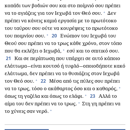
κοπάδι των βοδιών σου και στο ποίμνιό σου πρέπει
+
να το αγιάζεις για τον Ιεχωβά τον Θεό σου.
Δεν
πρέπει να κάνεις καμιά εργασία με το πρωτότοκο
του ταύρου σου ούτε να κουρέψεις το πρωτότοκο
+
20
του ποιμνίου σου.
Ενώπιον του Ιεχωβά του
Θεού σου πρέπει να το τρως κάθε χρόνο, στον τόπο
+
που θα εκλέξει ο Ιεχωβά,
εσύ και το σπιτικό σου.
21
Και σε περίπτωση που υπάρχει σε αυτό κάποιο
ελάττωμα—είναι κουτσό ή τυφλό—οποιοδήποτε κακό
ελάττωμα, δεν πρέπει να το θυσιάζεις στον Ιεχωβά
+
22
τον Θεό σου.
Μέσα από τις πύλες σου πρέπει
+
να το τρως, τόσο ο ακάθαρτος όσο και ο καθαρός,
+
23
όπως τη γαζέλα και όπως το ελάφι.
Αλλά το
+
αίμα του δεν πρέπει να το τρως.
Στη γη πρέπει να
+
το χύνεις σαν νερό.