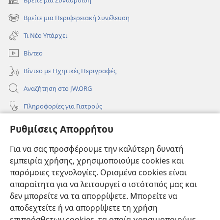
(ανοίγει
νέο
Βρείτε μια Περιφερειακή Συνέλευση
(ανοίγει
παράθυρο)
νέο
Τι Νέο Υπάρχει
παράθυρο)
Βίντεο
Βίντεο με Ηχητικές Περιγραφές
Αναζήτηση στο JW.ORG
Πληροφορίες για Γιατρούς
Πληροφορίες για Επίσημους Φορείς και ΜΜΕ
Ρυθμίσεις Απορρήτου
Βοήθεια
Για να σας προσφέρουμε την καλύτερη δυνατή
εμπειρία χρήσης, χρησιμοποιούμε cookies και
Συνεισφορές
(ανοίγει
παρόμοιες τεχνολογίες. Ορισμένα cookies είναι
νέο
απαραίτητα για να λειτουργεί ο ιστότοπός μας και
παράθυρο)
ΔΙΑΔΙΚΤΥΑΚΗ ΒΙΒΛΙΟΘΗΚΗ της Σκοπιάς™
δεν μπορείτε να τα απορρίψετε. Μπορείτε να
(ανοίγει
αποδεχτείτε ή να απορρίψετε τη χρήση
νέο
®
JW Hub
παράθυρο)
επιπρόσθετων cookies, τα οποία χρησιμοποιούμε
(ανοίγει