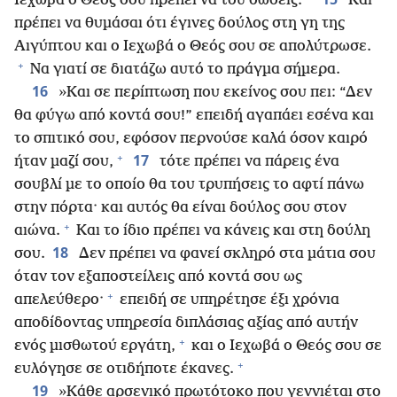
Ιεχωβά ο Θεός σου πρέπει να του δώσεις.
Και
πρέπει να θυμάσαι ότι έγινες δούλος στη γη της
Αιγύπτου και ο Ιεχωβά ο Θεός σου σε απολύτρωσε.
+
Να γιατί σε διατάζω αυτό το πράγμα σήμερα.
16
»Και σε περίπτωση που εκείνος σου πει: “Δεν
θα φύγω από κοντά σου!” επειδή αγαπάει εσένα και
το σπιτικό σου, εφόσον περνούσε καλά όσον καιρό
+
17
ήταν μαζί σου,
τότε πρέπει να πάρεις ένα
σουβλί με το οποίο θα του τρυπήσεις το αφτί πάνω
στην πόρτα· και αυτός θα είναι δούλος σου στον
+
αιώνα.
Και το ίδιο πρέπει να κάνεις και στη δούλη
18
σου.
Δεν πρέπει να φανεί σκληρό στα μάτια σου
όταν τον εξαποστείλεις από κοντά σου ως
+
απελεύθερο·
επειδή σε υπηρέτησε έξι χρόνια
αποδίδοντας υπηρεσία διπλάσιας αξίας από αυτήν
+
ενός μισθωτού εργάτη,
και ο Ιεχωβά ο Θεός σου σε
+
ευλόγησε σε οτιδήποτε έκανες.
19
»Κάθε αρσενικό πρωτότοκο που γεννιέται στο