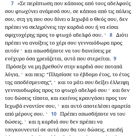
7
»Σε περίπτωση που κάποιος από τους αδελφούς
σου φτωχύνει ανάμεσά σου, σε κάποια από τις πόλεις
σου, στη γη που σου δίνει ο Ιεχωβά ο Θεός σου, δεν
πρέπει να σκληρύνεις την καρδιά σου ή να είσαι
+
8
σφιχτοχέρης προς το φτωχό αδελφό σου.
Διότι
πρέπει να ανοίξεις το χέρι σου γενναιόδωρα προς
+
αυτόν
και οπωσδήποτε να του δανείσεις με
9
ενέχυρο όσα χρειάζεται, αυτά που στερείται.
Πρόσεξε να μη βρεθούν στην καρδιά σου ποταπά
+
λόγια,
και πεις: “Πλησίασε το έβδομο έτος, το έτος
+
της αποδέσμευσης”,
και το μάτι σου δείξει έλλειψη
+
γενναιοδωρίας προς το φτωχό αδελφό σου
και δεν
του δώσεις τίποτα, και εκείνος κραυγάσει προς τον
+
Ιεχωβά εναντίον σου,
και αυτό αποτελέσει αμαρτία
+
10
από μέρους σου.
Πρέπει οπωσδήποτε να του
+
δώσεις,
και η καρδιά σου δεν πρέπει να
τσιγκουνευτεί σε αυτά που θα του δώσεις, επειδή