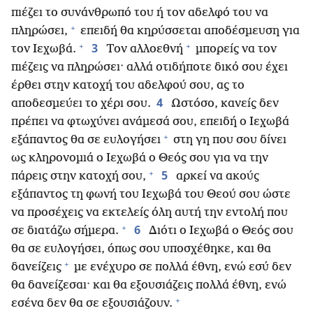
πιέζει το συνάνθρωπό του ή τον αδελφό του να
+
πληρώσει,
επειδή θα κηρύσσεται αποδέσμευση για
+
+
3
τον Ιεχωβά.
Τον αλλοεθνή
μπορείς να τον
πιέζεις να πληρώσει· αλλά οτιδήποτε δικό σου έχει
έρθει στην κατοχή του αδελφού σου, ας το
4
αποδεσμεύει το χέρι σου.
Ωστόσο, κανείς δεν
πρέπει να φτωχύνει ανάμεσά σου, επειδή ο Ιεχωβά
+
εξάπαντος θα σε ευλογήσει
στη γη που σου δίνει
ως κληρονομιά ο Ιεχωβά ο Θεός σου για να την
+
5
πάρεις στην κατοχή σου,
αρκεί να ακούς
εξάπαντος τη φωνή του Ιεχωβά του Θεού σου ώστε
να προσέχεις να εκτελείς όλη αυτή την εντολή που
+
6
σε διατάζω σήμερα.
Διότι ο Ιεχωβά ο Θεός σου
θα σε ευλογήσει, όπως σου υποσχέθηκε, και θα
+
δανείζεις
με ενέχυρο σε πολλά έθνη, ενώ εσύ δεν
θα δανείζεσαι· και θα εξουσιάζεις πολλά έθνη, ενώ
+
εσένα δεν θα σε εξουσιάζουν.