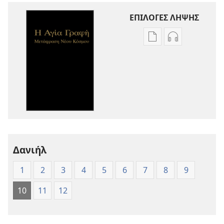
ΕΠΙΛΟΓΕΣ ΛΗΨΗΣ
Επιλογές
Επιλογές
λήψης
λήψης
εκδόσεων
ηχογραφήσε
Η
Η
Αγία
Αγία
Γραφή
Γραφή
—
—
Μετάφραση
Μετάφραση
Νέου
Νέου
Δανιήλ
Κόσμου
Κόσμου
(Έκδοση 1997)
(Έκδοση 1997
1
2
3
4
5
6
7
8
9
10
11
12