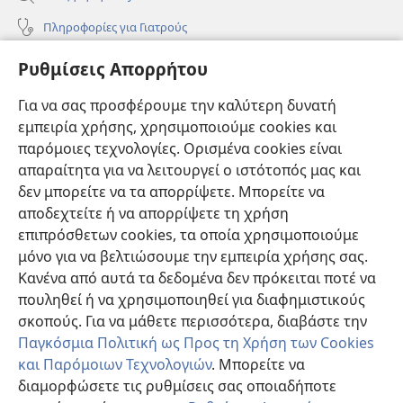
Πληροφορίες για Γιατρούς
Πληροφορίες για Επίσημους Φορείς και ΜΜΕ
Ρυθμίσεις Απορρήτου
Βοήθεια
Για να σας προσφέρουμε την καλύτερη δυνατή
εμπειρία χρήσης, χρησιμοποιούμε cookies και
Συνεισφορές
(ανοίγει
παρόμοιες τεχνολογίες. Ορισμένα cookies είναι
νέο
απαραίτητα για να λειτουργεί ο ιστότοπός μας και
παράθυρο)
ΔΙΑΔΙΚΤΥΑΚΗ ΒΙΒΛΙΟΘΗΚΗ της Σκοπιάς™
δεν μπορείτε να τα απορρίψετε. Μπορείτε να
(ανοίγει
αποδεχτείτε ή να απορρίψετε τη χρήση
νέο
®
JW Hub
παράθυρο)
επιπρόσθετων cookies, τα οποία χρησιμοποιούμε
(ανοίγει
νέο
μόνο για να βελτιώσουμε την εμπειρία χρήσης σας.
®
JW Library
παράθυρο)
Κανένα από αυτά τα δεδομένα δεν πρόκειται ποτέ να
πουληθεί ή να χρησιμοποιηθεί για διαφημιστικούς
Βιβλιοθήκη της Σκοπιάς
σκοπούς. Για να μάθετε περισσότερα, διαβάστε την
Παγκόσμια Πολιτική ως Προς τη Χρήση των Cookies
και Παρόμοιων Τεχνολογιών
. Μπορείτε να
διαμορφώσετε τις ρυθμίσεις σας οποιαδήποτε
Copyright
© 2026 Watch Tower Bible and Tract Society of Pennsylvania.