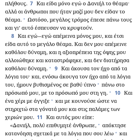
7
πλήθους.
Και είδα μόνο εγώ ο Δανιήλ το θέαμα·
αλλά οι άνθρωποι που ήταν μαζί μου δεν είδαν το
+
θέαμα.
Ωστόσο, μεγάλος τρόμος έπεσε πάνω τους
και γι’ αυτό έσπευσαν να κρυφτούν.
8
Και εγώ—εγώ απέμεινα μόνος μου, και έτσι
είδα αυτό το μεγάλο θέαμα. Και δεν μου απέμεινε
καθόλου δύναμη, και η αξιοπρέπεια της όψης μου
αλλοιώθηκε και καταστράφηκε, και δεν διατήρησα
+
9
καθόλου δύναμη.
Και άκουσα τον ήχο από τα
λόγια του· και, ενόσω άκουγα τον ήχο από τα λόγια
+
του, ήμουν βυθισμένος σε βαθύ ύπνο
πάνω στο
+
10
πρόσωπό μου, με το πρόσωπό μου στη γη.
Και
+
ένα χέρι με άγγιξε
και με κουνούσε ώστε να
στηριχτώ στα γόνατά μου και στις παλάμες των
11
χεριών μου.
Και αυτός μου είπε:
+
«Δανιήλ, πολύ επιθυμητέ άνθρωπε,
απόκτησε
+
κατανόηση σχετικά με τα λόγια που σου λέω
και