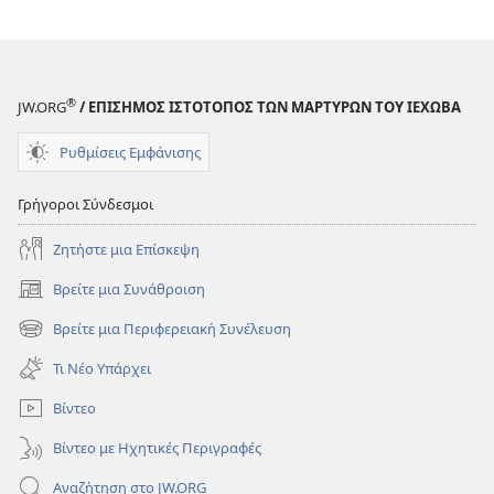
®
JW.ORG
/ ΕΠΙΣΗΜΟΣ ΙΣΤΟΤΟΠΟΣ ΤΩΝ ΜΑΡΤΥΡΩΝ ΤΟΥ ΙΕΧΩΒΑ
Ρυθμίσεις Εμφάνισης
Γρήγοροι Σύνδεσμοι
Ζητήστε μια Επίσκεψη
Βρείτε μια Συνάθροιση
(ανοίγει
νέο
Βρείτε μια Περιφερειακή Συνέλευση
(ανοίγει
παράθυρο)
νέο
Τι Νέο Υπάρχει
παράθυρο)
Βίντεο
Βίντεο με Ηχητικές Περιγραφές
Αναζήτηση στο JW.ORG