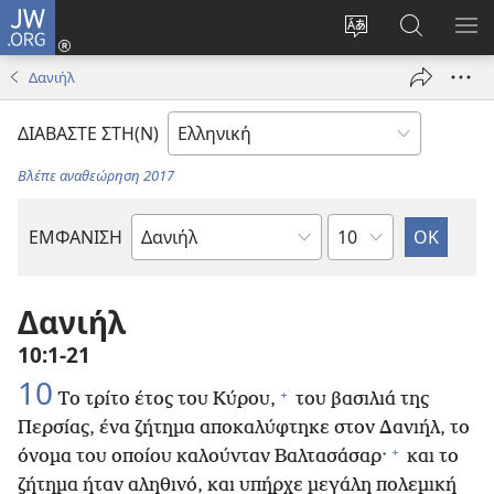
JW.ORG
Σύνδεση
(ανοίγει
Αλλαγή
Αναζήτησ
ΕΜ
νέο
γλώσσας
στο
ΜΕ
Δανιήλ
παράθυρο)
ιστότοπου
JW.ORG
ΔΙΑΒΑΣΤΕ ΣΤΗ(Ν)
Βλέπε αναθεώρηση 2017
Κεφάλαιο
ΕΜΦΑΝΙΣΗ
Βιβλίο
της
Αγίας
Δανιήλ
Γραφής
10:1-21
10
+
Το τρίτο έτος του Κύρου,
του βασιλιά της
Περσίας, ένα ζήτημα αποκαλύφτηκε στον Δανιήλ, το
+
όνομα του οποίου καλούνταν Βαλτασάσαρ·
και το
ζήτημα ήταν αληθινό, και υπήρχε μεγάλη πολεμική