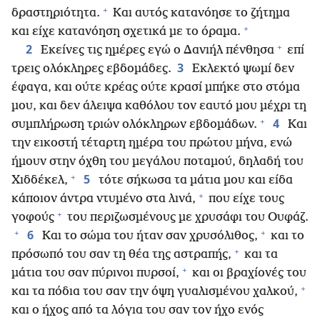
+
δραστηριότητα.
Και αυτός κατανόησε το ζήτημα
+
και είχε κατανόηση σχετικά με το όραμα.
+
2
Εκείνες τις ημέρες εγώ ο Δανιήλ πένθησα
επί
3
τρεις ολόκληρες εβδομάδες.
Εκλεκτό ψωμί δεν
έφαγα, και ούτε κρέας ούτε κρασί μπήκε στο στόμα
μου, και δεν άλειψα καθόλου τον εαυτό μου μέχρι τη
+
4
συμπλήρωση τριών ολόκληρων εβδομάδων.
Και
την εικοστή τέταρτη ημέρα του πρώτου μήνα, ενώ
ήμουν στην όχθη του μεγάλου ποταμού, δηλαδή του
+
5
Χιδδέκελ,
τότε σήκωσα τα μάτια μου και είδα
+
κάποιον άντρα ντυμένο στα λινά,
που είχε τους
+
γοφούς
του περιζωσμένους με χρυσάφι του Ουφάζ.
+
+
6
Και το σώμα του ήταν σαν χρυσόλιθος,
και το
+
πρόσωπό του σαν τη θέα της αστραπής,
και τα
+
μάτια του σαν πύρινοι πυρσοί,
και οι βραχίονές του
+
και τα πόδια του σαν την όψη γυαλισμένου χαλκού,
και ο ήχος από τα λόγια του σαν τον ήχο ενός