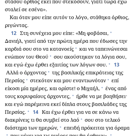
στάσου όρθιος εκεί που στεκόσουν, γιατί τώρα έχω
σταλεί σε εσένα».
Και όταν μου είπε αυτόν το λόγο, στάθηκα όρθιος,
ριγώντας.
+
12
Στη συνέχεια μου είπε: «Μη φοβάσαι,
Δανιήλ, γιατί από την πρώτη ημέρα που έδωσες την
+
καρδιά σου στο να κατανοείς
και να ταπεινώνεσαι
+
ενώπιον του Θεού
σου ακούστηκαν τα λόγια σου,
+
13
και εγώ έχω έρθει εξαιτίας των λόγων σου.
+
Αλλά ο άρχοντας
της βασιλικής επικράτειας της
+
+
Περσίας
στεκόταν και μου εναντιωνόταν
επί
+
είκοσι μία ημέρες, και ορίστε! ο Μιχαήλ,
ένας από
+
τους κορυφαίους άρχοντες,
ήρθε να με βοηθήσει·
και εγώ παρέμεινα εκεί δίπλα στους βασιλιάδες της
+
14
Περσίας.
Και έχω έρθει για να σε κάνω να
+
διακρίνεις τι θα συμβεί στο λαό
σου στο τελικό
+
διάστημα των ημερών,
επειδή πρόκειται για όραμα
+
+