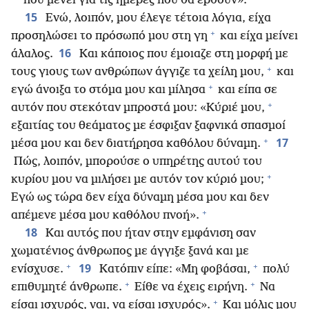
που μένει για τις ημέρες που θα έρθουν».
15
Ενώ, λοιπόν, μου έλεγε τέτοια λόγια, είχα
+
προσηλώσει το πρόσωπό μου στη γη
και είχα μείνει
16
άλαλος.
Και κάποιος που έμοιαζε στη μορφή με
+
τους γιους των ανθρώπων άγγιζε τα χείλη μου,
και
+
εγώ άνοιξα το στόμα μου και μίλησα
και είπα σε
+
αυτόν που στεκόταν μπροστά μου: «Κύριέ μου,
εξαιτίας του θεάματος με έσφιξαν ξαφνικά σπασμοί
+
17
μέσα μου και δεν διατήρησα καθόλου δύναμη.
Πώς, λοιπόν, μπορούσε ο υπηρέτης αυτού του
+
κυρίου μου να μιλήσει με αυτόν τον κύριό μου;
Εγώ ως τώρα δεν είχα δύναμη μέσα μου και δεν
+
απέμενε μέσα μου καθόλου πνοή».
18
Και αυτός που ήταν στην εμφάνιση σαν
χωματένιος άνθρωπος με άγγιξε ξανά και με
+
+
19
ενίσχυσε.
Κατόπιν είπε: «Μη φοβάσαι,
πολύ
+
+
επιθυμητέ άνθρωπε.
Είθε να έχεις ειρήνη.
Να
+
είσαι ισχυρός, ναι, να είσαι ισχυρός».
Και μόλις μου