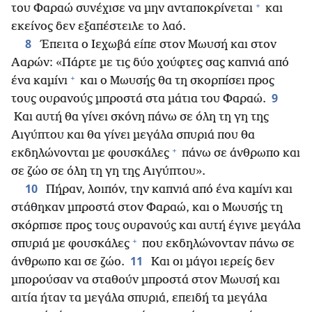
+
του Φαραώ συνέχισε να μην ανταποκρίνεται
και
εκείνος δεν εξαπέστειλε το λαό.
8
Έπειτα ο Ιεχωβά είπε στον Μωυσή και στον
Ααρών: «Πάρτε με τις δύο χούφτες σας καπνιά από
+
ένα καμίνι
και ο Μωυσής θα τη σκορπίσει προς
9
τους ουρανούς μπροστά στα μάτια του Φαραώ.
Και αυτή θα γίνει σκόνη πάνω σε όλη τη γη της
Αιγύπτου και θα γίνει μεγάλα σπυριά που θα
+
εκδηλώνονται με φουσκάλες
πάνω σε άνθρωπο και
σε ζώο σε όλη τη γη της Αιγύπτου».
10
Πήραν, λοιπόν, την καπνιά από ένα καμίνι και
στάθηκαν μπροστά στον Φαραώ, και ο Μωυσής τη
σκόρπισε προς τους ουρανούς και αυτή έγινε μεγάλα
+
σπυριά με φουσκάλες
που εκδηλώνονταν πάνω σε
11
άνθρωπο και σε ζώο.
Και οι μάγοι ιερείς δεν
μπορούσαν να σταθούν μπροστά στον Μωυσή και
αιτία ήταν τα μεγάλα σπυριά, επειδή τα μεγάλα