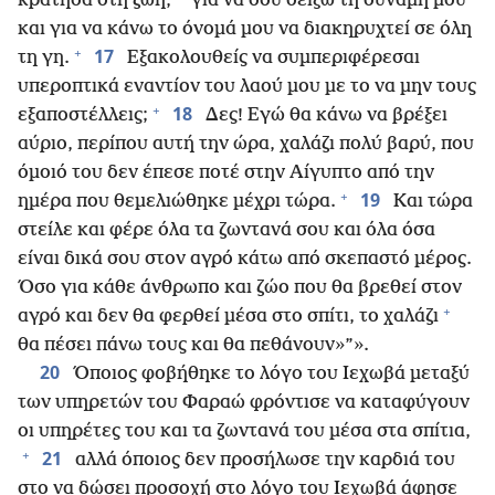
κράτησα στη ζωή,
για να σου δείξω τη δύναμή μου
και για να κάνω το όνομά μου να διακηρυχτεί σε όλη
+
17
τη γη.
Εξακολουθείς να συμπεριφέρεσαι
υπεροπτικά εναντίον του λαού μου με το να μην τους
+
18
εξαποστέλλεις;
Δες! Εγώ θα κάνω να βρέξει
αύριο, περίπου αυτή την ώρα, χαλάζι πολύ βαρύ, που
όμοιό του δεν έπεσε ποτέ στην Αίγυπτο από την
+
19
ημέρα που θεμελιώθηκε μέχρι τώρα.
Και τώρα
στείλε και φέρε όλα τα ζωντανά σου και όλα όσα
είναι δικά σου στον αγρό κάτω από σκεπαστό μέρος.
Όσο για κάθε άνθρωπο και ζώο που θα βρεθεί στον
+
αγρό και δεν θα φερθεί μέσα στο σπίτι, το χαλάζι
θα πέσει πάνω τους και θα πεθάνουν»”».
20
Όποιος φοβήθηκε το λόγο του Ιεχωβά μεταξύ
των υπηρετών του Φαραώ φρόντισε να καταφύγουν
οι υπηρέτες του και τα ζωντανά του μέσα στα σπίτια,
+
21
αλλά όποιος δεν προσήλωσε την καρδιά του
στο να δώσει προσοχή στο λόγο του Ιεχωβά άφησε