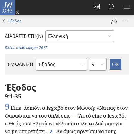
JW.ORG
Σύνδεση
(ανοίγει
Αλλαγή
Αναζήτησ
ΕΜ
νέο
γλώσσας
στο
ΜΕ
Έξοδος
παράθυρο)
ιστότοπου
JW.ORG
ΔΙΑΒΑΣΤΕ ΣΤΗ(Ν)
Βλέπε αναθεώρηση 2017
Κεφάλαιο
ΕΜΦΑΝΙΣΗ
Βιβλίο
της
Αγίας
Έξοδος
Γραφής
9:1-35
9
Είπε, λοιπόν, ο Ιεχωβά στον Μωυσή: «Να πας στον
+
Φαραώ και να του δηλώσεις:
“Αυτό είπε ο Ιεχωβά,
ο Θεός των Εβραίων: «Εξαπόστειλε το λαό μου για
2
να με υπηρετήσει.
Αν όμως αρνείσαι να τους