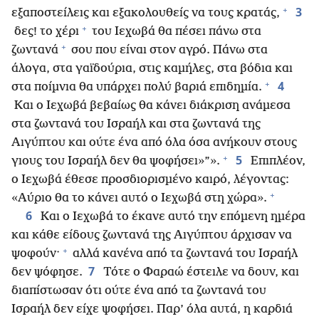
+
3
εξαποστείλεις και εξακολουθείς να τους κρατάς,
+
δες! το χέρι
του Ιεχωβά θα πέσει πάνω στα
+
ζωντανά
σου που είναι στον αγρό. Πάνω στα
άλογα, στα γαϊδούρια, στις καμήλες, στα βόδια και
+
4
στα ποίμνια θα υπάρχει πολύ βαριά επιδημία.
Και ο Ιεχωβά βεβαίως θα κάνει διάκριση ανάμεσα
στα ζωντανά του Ισραήλ και στα ζωντανά της
Αιγύπτου και ούτε ένα από όλα όσα ανήκουν στους
+
5
γιους του Ισραήλ δεν θα ψοφήσει»”».
Επιπλέον,
ο Ιεχωβά έθεσε προσδιορισμένο καιρό, λέγοντας:
+
«Αύριο θα το κάνει αυτό ο Ιεχωβά στη χώρα».
6
Και ο Ιεχωβά το έκανε αυτό την επόμενη ημέρα
και κάθε είδους ζωντανά της Αιγύπτου άρχισαν να
+
ψοφούν·
αλλά κανένα από τα ζωντανά του Ισραήλ
7
δεν ψόφησε.
Τότε ο Φαραώ έστειλε να δουν, και
διαπίστωσαν ότι ούτε ένα από τα ζωντανά του
Ισραήλ δεν είχε ψοφήσει. Παρ’ όλα αυτά, η καρδιά