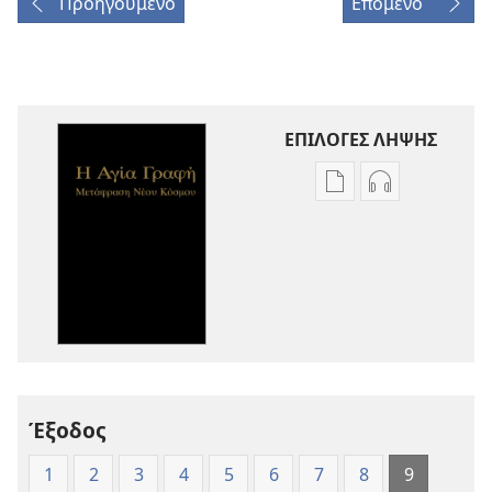
Προηγούμενο
Επόμενο
ΕΠΙΛΟΓΕΣ ΛΗΨΗΣ
Επιλογές
Επιλογές
λήψης
λήψης
εκδόσεων
ηχογραφήσε
Η
Η
Αγία
Αγία
Γραφή
Γραφή
—
—
Μετάφραση
Μετάφραση
Νέου
Νέου
Έξοδος
Κόσμου
Κόσμου
(Έκδοση 1997)
(Έκδοση 1997
1
2
3
4
5
6
7
8
9