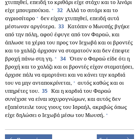
χτυπηθεί, επειδή το κριθάρι είχε στάχυ και το λινάρι
+
32
είχε μπουμπούκια.
Αλλά το σιτάρι και το
+
αγριοσίταρο
δεν είχαν χτυπηθεί, επειδή αυτά
33
μέστωναν αργότερα.
Κατόπιν ο Μωυσής βγήκε
από την πόλη, αφού έφυγε από τον Φαραώ, και
άπλωσε τα χέρια του προς τον Ιεχωβά και οι βροντές
και το χαλάζι άρχισαν να σταματούν και δεν έπεφτε
+
34
βροχή πάνω στη γη.
Όταν ο Φαραώ είδε ότι η
βροχή και το χαλάζι και οι βροντές είχαν σταματήσει,
άρχισε πάλι να αμαρτάνει και να κάνει την καρδιά
+
του να μην ανταποκρίνεται,
αυτός καθώς και οι
35
υπηρέτες του.
Και η καρδιά του Φαραώ
συνέχισε να είναι ισχυρογνώμων, και αυτός δεν
εξαπέστειλε τους γιους του Ισραήλ, ακριβώς όπως
+
είχε δηλώσει ο Ιεχωβά μέσω του Μωυσή.