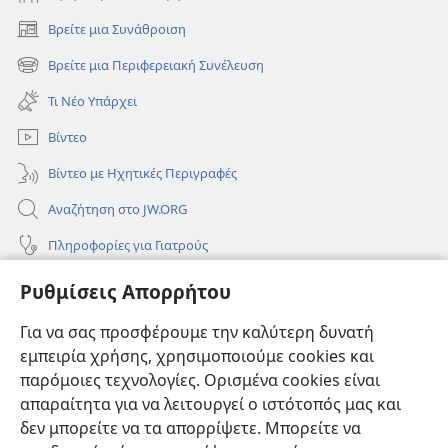
Βρείτε μια Συνάθροιση
(ανοίγει
νέο
Βρείτε μια Περιφερειακή Συνέλευση
(ανοίγει
παράθυρο)
νέο
Τι Νέο Υπάρχει
παράθυρο)
Βίντεο
Βίντεο με Ηχητικές Περιγραφές
Αναζήτηση στο JW.ORG
Πληροφορίες για Γιατρούς
Πληροφορίες για Επίσημους Φορείς και ΜΜΕ
Ρυθμίσεις Απορρήτου
Βοήθεια
Για να σας προσφέρουμε την καλύτερη δυνατή
εμπειρία χρήσης, χρησιμοποιούμε cookies και
Συνεισφορές
(ανοίγει
παρόμοιες τεχνολογίες. Ορισμένα cookies είναι
νέο
απαραίτητα για να λειτουργεί ο ιστότοπός μας και
παράθυρο)
ΔΙΑΔΙΚΤΥΑΚΗ ΒΙΒΛΙΟΘΗΚΗ της Σκοπιάς™
δεν μπορείτε να τα απορρίψετε. Μπορείτε να
(ανοίγει