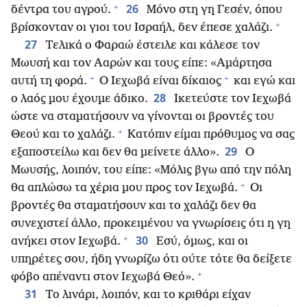
+
26
δέντρα του αγρού.
Μόνο στη γη Γεσέν, όπου
+
βρίσκονταν οι γιοι του Ισραήλ, δεν έπεσε χαλάζι.
27
Τελικά ο Φαραώ έστειλε και κάλεσε τον
Μωυσή και τον Ααρών και τους είπε: «Αμάρτησα
+
+
αυτή τη φορά.
Ο Ιεχωβά είναι δίκαιος
και εγώ και
28
ο λαός μου έχουμε άδικο.
Ικετεύστε τον Ιεχωβά
ώστε να σταματήσουν να γίνονται οι βροντές του
+
Θεού και το χαλάζι.
Κατόπιν είμαι πρόθυμος να σας
29
εξαποστείλω και δεν θα μείνετε άλλο».
Ο
Μωυσής, λοιπόν, του είπε: «Μόλις βγω από την πόλη
+
θα απλώσω τα χέρια μου προς τον Ιεχωβά.
Οι
βροντές θα σταματήσουν και το χαλάζι δεν θα
συνεχιστεί άλλο, προκειμένου να γνωρίσεις ότι η γη
+
30
ανήκει στον Ιεχωβά.
Εσύ, όμως, και οι
υπηρέτες σου, ήδη γνωρίζω ότι ούτε τότε θα δείξετε
+
φόβο απέναντι στον Ιεχωβά Θεό».
31
Το λινάρι, λοιπόν, και το κριθάρι είχαν