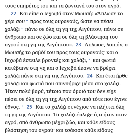
+
τους υπηρέτες του και τα ζωντανά του στον αγρό.
22
Και είπε ο Ιεχωβά στον Μωυσή: «Άπλωσε το
+
χέρι σου
προς τους ουρανούς, ώστε να πέσει
+
χαλάζι
πάνω σε όλη τη γη της Αιγύπτου, πάνω σε
άνθρωπο και σε ζώο και σε όλη τη βλάστηση του
23
αγρού στη γη της Αιγύπτου».
Άπλωσε, λοιπόν, ο
Μωυσής το ραβδί του προς τους ουρανούς· και ο
+
Ιεχωβά έστειλε βροντές και χαλάζι,
και φωτιά
κατέβαινε στη γη και ο Ιεχωβά έκανε να βρέχει
24
χαλάζι πάνω στη γη της Αιγύπτου.
Και έτσι ήρθε
χαλάζι και φωτιά που σπινθήριζε μέσα στο χαλάζι.
Ήταν πολύ βαρύ, τέτοιο που όμοιό του δεν είχε
πέσει σε όλη τη γη της Αιγύπτου από τότε που έγινε
+
25
έθνος.
Και το χαλάζι συνέχισε να πλήττει όλη
τη γη της Αιγύπτου. Το χαλάζι έπληξε ό,τι ήταν στον
αγρό, από άνθρωπο μέχρι ζώο, και κάθε είδους
βλάστηση του αγρού· και τσάκισε κάθε είδους