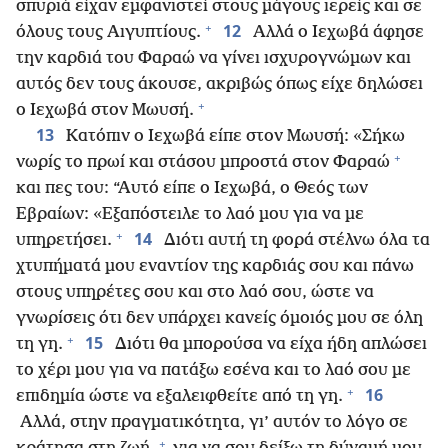
σπυριά είχαν εμφανιστεί στους μάγους ιερείς και σε
+
12
όλους τους Αιγυπτίους.
Αλλά ο Ιεχωβά άφησε
την καρδιά του Φαραώ να γίνει ισχυρογνώμων και
αυτός δεν τους άκουσε, ακριβώς όπως είχε δηλώσει
+
ο Ιεχωβά στον Μωυσή.
13
Κατόπιν ο Ιεχωβά είπε στον Μωυσή: «Σήκω
+
νωρίς το πρωί και στάσου μπροστά στον Φαραώ
και πες του: “Αυτό είπε ο Ιεχωβά, ο Θεός των
Εβραίων: «Εξαπόστειλε το λαό μου για να με
+
14
υπηρετήσει.
Διότι αυτή τη φορά στέλνω όλα τα
χτυπήματά μου εναντίον της καρδιάς σου και πάνω
στους υπηρέτες σου και στο λαό σου, ώστε να
γνωρίσεις ότι δεν υπάρχει κανείς όμοιός μου σε όλη
+
15
τη γη.
Διότι θα μπορούσα να είχα ήδη απλώσει
το χέρι μου για να πατάξω εσένα και το λαό σου με
+
16
επιδημία ώστε να εξαλειφθείτε από τη γη.
Αλλά, στην πραγματικότητα, γι’ αυτόν το λόγο σε
+