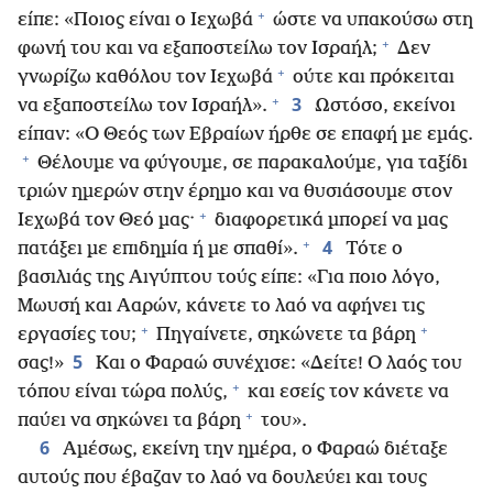
+
είπε: «Ποιος είναι ο Ιεχωβά
ώστε να υπακούσω στη
+
φωνή του και να εξαποστείλω τον Ισραήλ;
Δεν
+
γνωρίζω καθόλου τον Ιεχωβά
ούτε και πρόκειται
+
3
να εξαποστείλω τον Ισραήλ».
Ωστόσο, εκείνοι
είπαν: «Ο Θεός των Εβραίων ήρθε σε επαφή με εμάς.
+
Θέλουμε να φύγουμε, σε παρακαλούμε, για ταξίδι
τριών ημερών στην έρημο και να θυσιάσουμε στον
+
Ιεχωβά τον Θεό μας·
διαφορετικά μπορεί να μας
+
4
πατάξει με επιδημία ή με σπαθί».
Τότε ο
βασιλιάς της Αιγύπτου τούς είπε: «Για ποιο λόγο,
Μωυσή και Ααρών, κάνετε το λαό να αφήνει τις
+
+
εργασίες του;
Πηγαίνετε, σηκώνετε τα βάρη
5
σας!»
Και ο Φαραώ συνέχισε: «Δείτε! Ο λαός του
+
τόπου είναι τώρα πολύς,
και εσείς τον κάνετε να
+
παύει να σηκώνει τα βάρη
του».
6
Αμέσως, εκείνη την ημέρα, ο Φαραώ διέταξε
αυτούς που έβαζαν το λαό να δουλεύει και τους