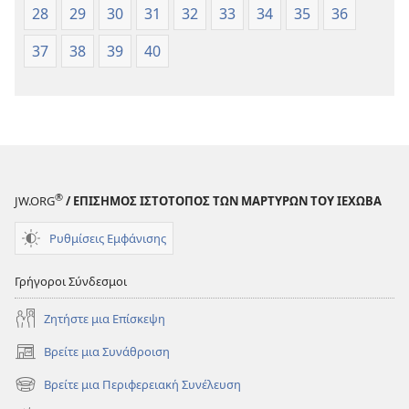
28
29
30
31
32
33
34
35
36
37
38
39
40
®
JW.ORG
/ ΕΠΙΣΗΜΟΣ ΙΣΤΟΤΟΠΟΣ ΤΩΝ ΜΑΡΤΥΡΩΝ ΤΟΥ ΙΕΧΩΒΑ
Ρυθμίσεις Εμφάνισης
Γρήγοροι Σύνδεσμοι
Ζητήστε μια Επίσκεψη
Βρείτε μια Συνάθροιση
(ανοίγει
νέο
Βρείτε μια Περιφερειακή Συνέλευση
(ανοίγει
παράθυρο)