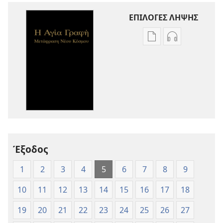
ΕΠΙΛΟΓΕΣ ΛΗΨΗΣ
Επιλογές
Επιλογές
λήψης
λήψης
εκδόσεων
ηχογραφήσε
Η
Η
Αγία
Αγία
Γραφή
Γραφή
—
—
Μετάφραση
Μετάφραση
Νέου
Νέου
Έξοδος
Κόσμου
Κόσμου
(Έκδοση 1997)
(Έκδοση 1997
1
2
3
4
5
6
7
8
9
10
11
12
13
14
15
16
17
18
19
20
21
22
23
24
25
26
27