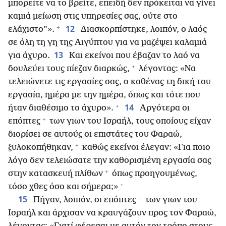
μπορείτε να το βρείτε, επειδή δεν πρόκειται να γίνει
καμιά μείωση στις υπηρεσίες σας, ούτε στο
+
12
ελάχιστο”».
Διασκορπίστηκε, λοιπόν, ο λαός
σε όλη τη γη της Αιγύπτου για να μαζέψει καλαμιά
13
για άχυρο.
Και εκείνοι που έβαζαν το λαό να
+
δουλεύει τους πίεζαν διαρκώς,
λέγοντας: «Να
τελειώνετε τις εργασίες σας, ο καθένας τη δική του
εργασία, ημέρα με την ημέρα, όπως και τότε που
+
14
ήταν διαθέσιμο το άχυρο».
Αργότερα οι
+
επόπτες
των γιων του Ισραήλ, τους οποίους είχαν
διορίσει σε αυτούς οι επιστάτες του Φαραώ,
+
ξυλοκοπήθηκαν,
καθώς εκείνοι έλεγαν: «Για ποιο
λόγο δεν τελειώσατε την καθορισμένη εργασία σας
+
στην κατασκευή πλίθων
όπως προηγουμένως,
+
τόσο χθες όσο και σήμερα;»
+
15
Πήγαν, λοιπόν, οι επόπτες
των γιων του
Ισραήλ και άρχισαν να κραυγάζουν προς τον Φαραώ,