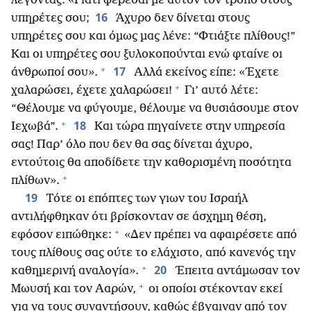
λέγοντας: «Γιατί φέρεσαι με αυτόν τον τρόπο στους
16
υπηρέτες σου;
Άχυρο δεν δίνεται στους
υπηρέτες σου και όμως μας λένε: “Φτιάξτε πλίθους!”
Και οι υπηρέτες σου ξυλοκοπούνται ενώ φταίνε οι
+
17
άνθρωποί σου».
Αλλά εκείνος είπε: «Έχετε
+
χαλαρώσει, έχετε χαλαρώσει!
Γι’ αυτό λέτε:
“Θέλουμε να φύγουμε, θέλουμε να θυσιάσουμε στον
+
18
Ιεχωβά”.
Και τώρα πηγαίνετε στην υπηρεσία
σας! Παρ’ όλο που δεν θα σας δίνεται άχυρο,
εντούτοις θα αποδίδετε την καθορισμένη ποσότητα
+
πλίθων».
19
Τότε οι επόπτες των γιων του Ισραήλ
αντιλήφθηκαν ότι βρίσκονταν σε άσχημη θέση,
+
εφόσον ειπώθηκε:
«Δεν πρέπει να αφαιρέσετε από
τους πλίθους σας ούτε το ελάχιστο, από κανενός την
+
20
καθημερινή αναλογία».
Έπειτα αντάμωσαν τον
+
Μωυσή και τον Ααρών,
οι οποίοι στέκονταν εκεί
για να τους συναντήσουν, καθώς έβγαιναν από τον