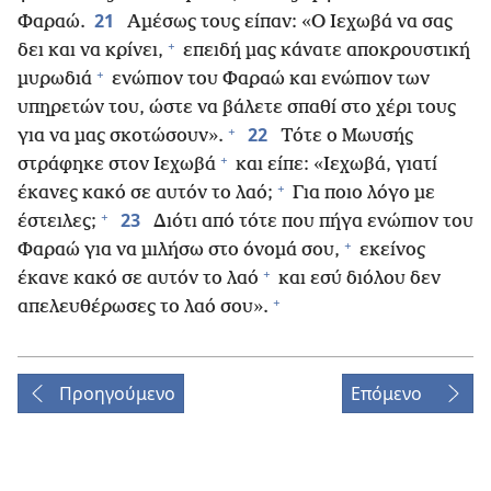
21
Φαραώ.
Αμέσως τους είπαν: «Ο Ιεχωβά να σας
+
δει και να κρίνει,
επειδή μας κάνατε αποκρουστική
+
μυρωδιά
ενώπιον του Φαραώ και ενώπιον των
υπηρετών του, ώστε να βάλετε σπαθί στο χέρι τους
+
22
για να μας σκοτώσουν».
Τότε ο Μωυσής
+
στράφηκε στον Ιεχωβά
και είπε: «Ιεχωβά, γιατί
+
έκανες κακό σε αυτόν το λαό;
Για ποιο λόγο με
+
23
έστειλες;
Διότι από τότε που πήγα ενώπιον του
+
Φαραώ για να μιλήσω στο όνομά σου,
εκείνος
+
έκανε κακό σε αυτόν το λαό
και εσύ διόλου δεν
+
απελευθέρωσες το λαό σου».
Προηγούμενο
Επόμενο