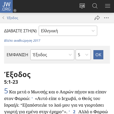
JW.ORG
Σύνδεση
(ανοίγει
Αλλαγή
Αναζήτησ
ΕΜ
νέο
γλώσσας
στο
ΜΕ
Έξοδος
παράθυρο)
ιστότοπου
JW.ORG
ΔΙΑΒΑΣΤΕ ΣΤΗ(Ν)
Βλέπε αναθεώρηση 2017
Κεφάλαιο
ΕΜΦΑΝΙΣΗ
Βιβλίο
της
Αγίας
Έξοδος
Γραφής
5:1-23
5
Και μετά ο Μωυσής και ο Ααρών πήγαν και είπαν
+
στον Φαραώ:
«Αυτό είπε ο Ιεχωβά, ο Θεός του
Ισραήλ: “Εξαπόστειλε το λαό μου για να γιορτάσει
+
2
γιορτή για εμένα στην έρημο”».
Αλλά ο Φαραώ