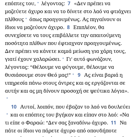
+
7
επόπτες του,
λέγοντας:
«Δεν πρέπει να
μαζεύετε άχυρο και να το δίνετε στο λαό να φτιάχνει
+
πλίθους
όπως προηγουμένως. Ας πηγαίνουν οι
8
ίδιοι να μαζεύουν άχυρο.
Επιπλέον, θα
συνεχίσετε να τους επιβάλλετε την απαιτούμενη
ποσότητα πλίθων που έφτιαχναν προηγουμένως.
Δεν πρέπει να κάνετε καμιά μείωση για χάρη τους,
+
γιατί έχουν χαλαρώσει.
Γι’ αυτό φωνάζουν,
λέγοντας: “Θέλουμε να φύγουμε, θέλουμε να
+
9
θυσιάσουμε στον Θεό μας!”
Ας είναι βαριά η
υπηρεσία πάνω στους άντρες και ας εργάζονται σε
αυτήν και ας μη δίνουν προσοχή σε ψεύτικα λόγια».
+
10
Αυτοί, λοιπόν, που έβαζαν το λαό να δουλεύει
+
και οι επόπτες του βγήκαν και είπαν στο λαό: «Να
11
τι είπε ο Φαραώ: “Δεν σας ξαναδίνω άχυρο.
Να
πάτε οι ίδιοι να πάρετε άχυρο από οπουδήποτε