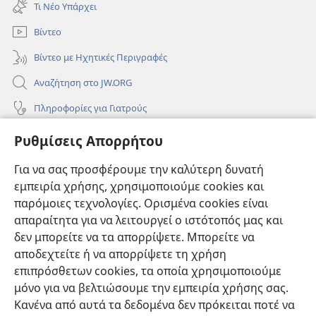
νέο
Τι Νέο Υπάρχει
παράθυρο)
Βίντεο
Βίντεο με Ηχητικές Περιγραφές
Αναζήτηση στο JW.ORG
Πληροφορίες για Γιατρούς
Πληροφορίες για Επίσημους Φορείς και ΜΜΕ
Ρυθμίσεις Απορρήτου
Βοήθεια
Για να σας προσφέρουμε την καλύτερη δυνατή
εμπειρία χρήσης, χρησιμοποιούμε cookies και
Συνεισφορές
(ανοίγει
παρόμοιες τεχνολογίες. Ορισμένα cookies είναι
νέο
απαραίτητα για να λειτουργεί ο ιστότοπός μας και
παράθυρο)
ΔΙΑΔΙΚΤΥΑΚΗ ΒΙΒΛΙΟΘΗΚΗ της Σκοπιάς™
δεν μπορείτε να τα απορρίψετε. Μπορείτε να
(ανοίγει
αποδεχτείτε ή να απορρίψετε τη χρήση
νέο
®
JW Hub
παράθυρο)
επιπρόσθετων cookies, τα οποία χρησιμοποιούμε
(ανοίγει
νέο
μόνο για να βελτιώσουμε την εμπειρία χρήσης σας.
®
JW Library
παράθυρο)
Κανένα από αυτά τα δεδομένα δεν πρόκειται ποτέ να