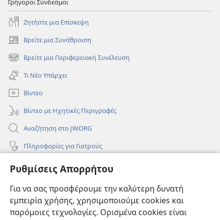
Γρήγοροι Σύνδεσμοι
Ζητήστε μια Επίσκεψη
Βρείτε μια Συνάθροιση
(ανοίγει
νέο
Βρείτε μια Περιφερειακή Συνέλευση
(ανοίγει
παράθυρο)
νέο
Τι Νέο Υπάρχει
παράθυρο)
Βίντεο
Βίντεο με Ηχητικές Περιγραφές
Αναζήτηση στο JW.ORG
Πληροφορίες για Γιατρούς
Πληροφορίες για Επίσημους Φορείς και ΜΜΕ
Ρυθμίσεις Απορρήτου
Βοήθεια
Για να σας προσφέρουμε την καλύτερη δυνατή
εμπειρία χρήσης, χρησιμοποιούμε cookies και
Συνεισφορές
(ανοίγει
παρόμοιες τεχνολογίες. Ορισμένα cookies είναι
νέο