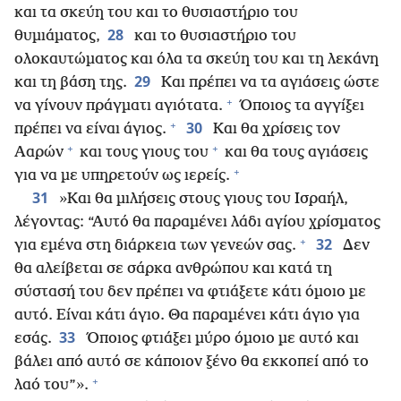
και τα σκεύη του και το θυσιαστήριο του
28
θυμιάματος,
και το θυσιαστήριο του
ολοκαυτώματος και όλα τα σκεύη του και τη λεκάνη
29
και τη βάση της.
Και πρέπει να τα αγιάσεις ώστε
+
να γίνουν πράγματι αγιότατα.
Όποιος τα αγγίξει
+
30
πρέπει να είναι άγιος.
Και θα χρίσεις τον
+
+
Ααρών
και τους γιους του
και θα τους αγιάσεις
+
για να με υπηρετούν ως ιερείς.
31
»Και θα μιλήσεις στους γιους του Ισραήλ,
λέγοντας: “Αυτό θα παραμένει λάδι αγίου χρίσματος
+
32
για εμένα στη διάρκεια των γενεών σας.
Δεν
θα αλείβεται σε σάρκα ανθρώπου και κατά τη
σύστασή του δεν πρέπει να φτιάξετε κάτι όμοιο με
αυτό. Είναι κάτι άγιο. Θα παραμένει κάτι άγιο για
33
εσάς.
Όποιος φτιάξει μύρο όμοιο με αυτό και
βάλει από αυτό σε κάποιον ξένο θα εκκοπεί από το
+
λαό του”».