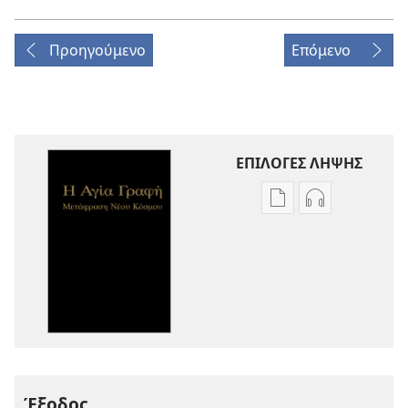
Προηγούμενο
Επόμενο
ΕΠΙΛΟΓΕΣ ΛΗΨΗΣ
Επιλογές
Επιλογές
λήψης
λήψης
εκδόσεων
ηχογραφήσε
Η
Η
Αγία
Αγία
Γραφή
Γραφή
—
—
Μετάφραση
Μετάφραση
Νέου
Νέου
Έξοδος
Κόσμου
Κόσμου