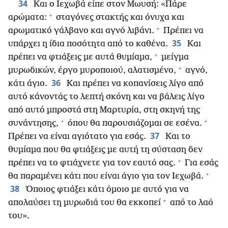
34
Και ο Ιεχωβά είπε στον Μωυσή: «Πάρε
+
αρώματα:
σταγόνες στακτής και όνυχα και
+
αρωματικό γάλβανο και αγνό λιβάνι.
Πρέπει να
35
υπάρχει η ίδια ποσότητα από το καθένα.
Και
+
πρέπει να φτιάξεις με αυτά θυμίαμα,
μείγμα
+
μυρωδικών, έργο μυροποιού, αλατισμένο,
αγνό,
36
κάτι άγιο.
Και πρέπει να κοπανίσεις λίγο από
αυτό κάνοντάς το λεπτή σκόνη και να βάλεις λίγο
από αυτό μπροστά στη Μαρτυρία, στη σκηνή της
+
+
συνάντησης,
όπου θα παρουσιάζομαι σε εσένα.
37
Πρέπει να είναι αγιότατο για εσάς.
Και το
θυμίαμα που θα φτιάξεις με αυτή τη σύσταση δεν
+
πρέπει να το φτιάχνετε για τον εαυτό σας.
Για εσάς
+
θα παραμένει κάτι που είναι άγιο για τον Ιεχωβά.
38
Όποιος φτιάξει κάτι όμοιο με αυτό για να
+
απολαύσει τη μυρωδιά του θα εκκοπεί
από το λαό
του».