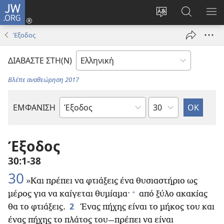
JW.ORG
Σύνδεση
(ανοίγει
Αλλαγή
Αναζήτησ
ΕΜ
νέο
γλώσσας
στο
ΜΕ
Έξοδος
παράθυρο)
ιστότοπου
JW.ORG
ΔΙΑΒΑΣΤΕ ΣΤΗ(Ν)
Βλέπε αναθεώρηση 2017
Κεφάλαιο
ΕΜΦΑΝΙΣΗ
Βιβλίο
της
Αγίας
Έξοδος
Γραφής
30:1-38
30
»Και πρέπει να φτιάξεις ένα θυσιαστήριο ως
+
μέρος για να καίγεται θυμίαμα·
από ξύλο ακακίας
2
θα το φτιάξεις.
Ένας πήχης είναι το μήκος του και
ένας πήχης το πλάτος του—πρέπει να είναι