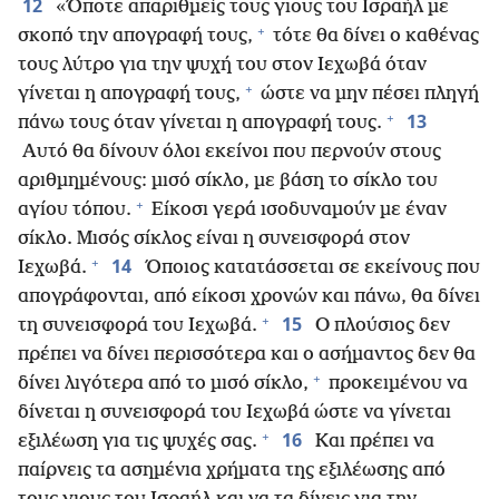
12
«Όποτε απαριθμείς τους γιους του Ισραήλ με
+
σκοπό την απογραφή τους,
τότε θα δίνει ο καθένας
τους λύτρο για την ψυχή του στον Ιεχωβά όταν
+
γίνεται η απογραφή τους,
ώστε να μην πέσει πληγή
+
13
πάνω τους όταν γίνεται η απογραφή τους.
Αυτό θα δίνουν όλοι εκείνοι που περνούν στους
αριθμημένους: μισό σίκλο, με βάση το σίκλο του
+
αγίου τόπου.
Είκοσι γερά ισοδυναμούν με έναν
σίκλο. Μισός σίκλος είναι η συνεισφορά στον
+
14
Ιεχωβά.
Όποιος κατατάσσεται σε εκείνους που
απογράφονται, από είκοσι χρονών και πάνω, θα δίνει
+
15
τη συνεισφορά του Ιεχωβά.
Ο πλούσιος δεν
πρέπει να δίνει περισσότερα και ο ασήμαντος δεν θα
+
δίνει λιγότερα από το μισό σίκλο,
προκειμένου να
δίνεται η συνεισφορά του Ιεχωβά ώστε να γίνεται
+
16
εξιλέωση για τις ψυχές σας.
Και πρέπει να
παίρνεις τα ασημένια χρήματα της εξιλέωσης από