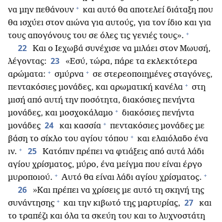
+
να μην πεθάνουν
και αυτό θα αποτελεί διάταξη που
θα ισχύει στον αιώνα για αυτούς, για τον ίδιο και για
+
τους απογόνους του σε όλες τις γενιές τους».
22
Και ο Ιεχωβά συνέχισε να μιλάει στον Μωυσή,
23
λέγοντας:
«Εσύ, τώρα, πάρε τα εκλεκτότερα
+
+
αρώματα:
σμύρνα
σε στερεοποιημένες σταγόνες,
+
πεντακόσιες μονάδες, και αρωματική κανέλα
στη
μισή από αυτή την ποσότητα, διακόσιες πενήντα
+
μονάδες, και μοσχοκάλαμο
διακόσιες πενήντα
+
24
μονάδες
και κασσία
πεντακόσιες μονάδες με
+
βάση το σίκλο του αγίου τόπου
και ελαιόλαδο ένα
+
25
ιν.
Κατόπιν πρέπει να φτιάξεις από αυτά λάδι
αγίου χρίσματος, μύρο, ένα μείγμα που είναι έργο
+
+
μυροποιού.
Αυτό θα είναι λάδι αγίου χρίσματος.
26
»Και πρέπει να χρίσεις με αυτό τη σκηνή της
+
27
συνάντησης
και την κιβωτό της μαρτυρίας,
και
το τραπέζι και όλα τα σκεύη του και το λυχνοστάτη