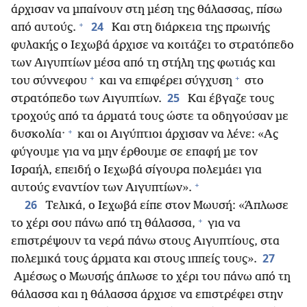
άρχισαν να μπαίνουν στη μέση της θάλασσας, πίσω
+
24
από αυτούς.
Και στη διάρκεια της πρωινής
φυλακής ο Ιεχωβά άρχισε να κοιτάζει το στρατόπεδο
των Αιγυπτίων μέσα από τη στήλη της φωτιάς και
+
+
του σύννεφου
και να επιφέρει σύγχυση
στο
25
στρατόπεδο των Αιγυπτίων.
Και έβγαζε τους
τροχούς από τα άρματά τους ώστε τα οδηγούσαν με
+
δυσκολία·
και οι Αιγύπτιοι άρχισαν να λένε: «Ας
φύγουμε για να μην έρθουμε σε επαφή με τον
Ισραήλ, επειδή ο Ιεχωβά σίγουρα πολεμάει για
+
αυτούς εναντίον των Αιγυπτίων».
26
Τελικά, ο Ιεχωβά είπε στον Μωυσή: «Άπλωσε
+
το χέρι σου πάνω από τη θάλασσα,
για να
επιστρέψουν τα νερά πάνω στους Αιγυπτίους, στα
27
πολεμικά τους άρματα και στους ιππείς τους».
Αμέσως ο Μωυσής άπλωσε το χέρι του πάνω από τη
θάλασσα και η θάλασσα άρχισε να επιστρέφει στην