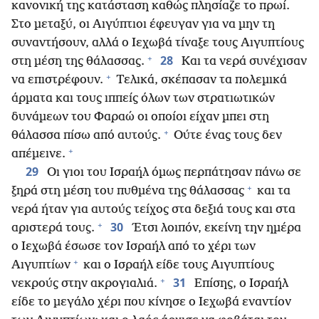
κανονική της κατάσταση καθώς πλησίαζε το πρωί.
Στο μεταξύ, οι Αιγύπτιοι έφευγαν για να μην τη
συναντήσουν, αλλά ο Ιεχωβά τίναξε τους Αιγυπτίους
+
28
στη μέση της θάλασσας.
Και τα νερά συνέχισαν
+
να επιστρέφουν.
Τελικά, σκέπασαν τα πολεμικά
άρματα και τους ιππείς όλων των στρατιωτικών
δυνάμεων του Φαραώ οι οποίοι είχαν μπει στη
+
θάλασσα πίσω από αυτούς.
Ούτε ένας τους δεν
+
απέμεινε.
29
Οι γιοι του Ισραήλ όμως περπάτησαν πάνω σε
+
ξηρά στη μέση του πυθμένα της θάλασσας
και τα
νερά ήταν για αυτούς τείχος στα δεξιά τους και στα
+
30
αριστερά τους.
Έτσι λοιπόν, εκείνη την ημέρα
ο Ιεχωβά έσωσε τον Ισραήλ από το χέρι των
+
Αιγυπτίων
και ο Ισραήλ είδε τους Αιγυπτίους
+
31
νεκρούς στην ακρογιαλιά.
Επίσης, ο Ισραήλ
είδε το μεγάλο χέρι που κίνησε ο Ιεχωβά εναντίον