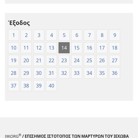
—
—
Μετάφραση
Μετάφραση
Νέου
Νέου
Έξοδος
Κόσμου
Κόσμου
(Έκδοση 1997)
(Έκδοση 1997
1
2
3
4
5
6
7
8
9
10
11
12
13
14
15
16
17
18
19
20
21
22
23
24
25
26
27
28
29
30
31
32
33
34
35
36
37
38
39
40
®
JW.ORG
/ ΕΠΙΣΗΜΟΣ ΙΣΤΟΤΟΠΟΣ ΤΩΝ ΜΑΡΤΥΡΩΝ ΤΟΥ ΙΕΧΩΒΑ