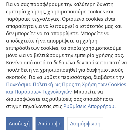
Για να σας προσφέρουμε την καλύτερη δυνατή
εμπειρία χρήσης, χρησιμοποιούμε cookies και
Συνεισφορές
(ανοίγει
παρόμοιες τεχνολογίες. Ορισμένα cookies είναι
νέο
απαραίτητα για να λειτουργεί ο ιστότοπός μας και
παράθυρο)
ΔΙΑΔΙΚΤΥΑΚΗ ΒΙΒΛΙΟΘΗΚΗ της Σκοπιάς™
δεν μπορείτε να τα απορρίψετε. Μπορείτε να
(ανοίγει
αποδεχτείτε ή να απορρίψετε τη χρήση
νέο
®
JW Hub
παράθυρο)
επιπρόσθετων cookies, τα οποία χρησιμοποιούμε
(ανοίγει
νέο
μόνο για να βελτιώσουμε την εμπειρία χρήσης σας.
®
JW Library
παράθυρο)
Κανένα από αυτά τα δεδομένα δεν πρόκειται ποτέ να
πουληθεί ή να χρησιμοποιηθεί για διαφημιστικούς
Βιβλιοθήκη της Σκοπιάς
σκοπούς. Για να μάθετε περισσότερα, διαβάστε την
Παγκόσμια Πολιτική ως Προς τη Χρήση των Cookies
και Παρόμοιων Τεχνολογιών
. Μπορείτε να
διαμορφώσετε τις ρυθμίσεις σας οποιαδήποτε
Copyright
© 2026 Watch Tower Bible and Tract Society of Pennsylvania.
στιγμή πηγαίνοντας στις
Ρυθμίσεις Απορρήτου
.
Π
ΟΡΟΙ ΧΡΗΣΗΣ
|
ΠΟΛΙΤΙΚΗ ΑΠΟΡΡΗΤΟΥ
|
ΡΥΘΜΙΣΕΙΣ ΑΠΟΡΡΗΤΟΥ
Πί
Αποδοχή
Απόρριψη
Διαμόρφωση
Π