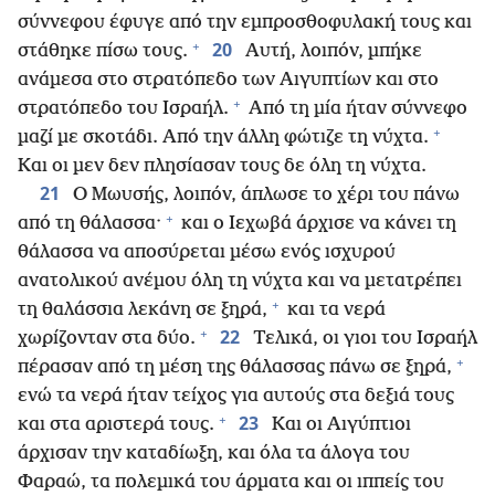
σύννεφου έφυγε από την εμπροσθοφυλακή τους και
+
20
στάθηκε πίσω τους.
Αυτή, λοιπόν, μπήκε
ανάμεσα στο στρατόπεδο των Αιγυπτίων και στο
+
στρατόπεδο του Ισραήλ.
Από τη μία ήταν σύννεφο
+
μαζί με σκοτάδι. Από την άλλη φώτιζε τη νύχτα.
Και οι μεν δεν πλησίασαν τους δε όλη τη νύχτα.
21
Ο Μωυσής, λοιπόν, άπλωσε το χέρι του πάνω
+
από τη θάλασσα·
και ο Ιεχωβά άρχισε να κάνει τη
θάλασσα να αποσύρεται μέσω ενός ισχυρού
ανατολικού ανέμου όλη τη νύχτα και να μετατρέπει
+
τη θαλάσσια λεκάνη σε ξηρά,
και τα νερά
+
22
χωρίζονταν στα δύο.
Τελικά, οι γιοι του Ισραήλ
+
πέρασαν από τη μέση της θάλασσας πάνω σε ξηρά,
ενώ τα νερά ήταν τείχος για αυτούς στα δεξιά τους
+
23
και στα αριστερά τους.
Και οι Αιγύπτιοι
άρχισαν την καταδίωξη, και όλα τα άλογα του
Φαραώ, τα πολεμικά του άρματα και οι ιππείς του