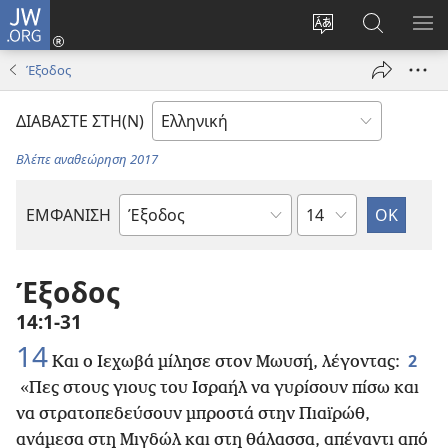
JW.ORG
Σύνδεση
(ανοίγει
Αλλαγή
Αναζήτησ
ΕΜ
νέο
γλώσσας
στο
ΜΕ
Έξοδος
παράθυρο)
ιστότοπου
JW.ORG
ΔΙΑΒΑΣΤΕ ΣΤΗ(Ν)
Βλέπε αναθεώρηση 2017
Κεφάλαιο
ΕΜΦΑΝΙΣΗ
Βιβλίο
της
Αγίας
Έξοδος
Γραφής
14:1-31
14
2
Και ο Ιεχωβά μίλησε στον Μωυσή, λέγοντας:
«Πες στους γιους του Ισραήλ να γυρίσουν πίσω και
να στρατοπεδεύσουν μπροστά στην Πιαϊρώθ,
ανάμεσα στη Μιγδώλ και στη θάλασσα, απέναντι από