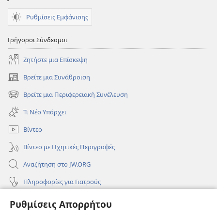
Ρυθμίσεις Εμφάνισης
Γρήγοροι Σύνδεσμοι
Ζητήστε μια Επίσκεψη
Βρείτε μια Συνάθροιση
(ανοίγει
νέο
Βρείτε μια Περιφερειακή Συνέλευση
(ανοίγει
παράθυρο)
νέο
Τι Νέο Υπάρχει
παράθυρο)
Βίντεο
Βίντεο με Ηχητικές Περιγραφές
Αναζήτηση στο JW.ORG
Πληροφορίες για Γιατρούς
Πληροφορίες για Επίσημους Φορείς και ΜΜΕ
Ρυθμίσεις Απορρήτου
Βοήθεια