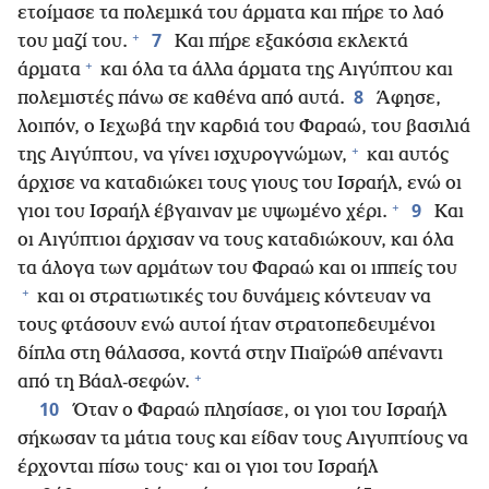
ετοίμασε τα πολεμικά του άρματα και πήρε το λαό
+
7
του μαζί του.
Και πήρε εξακόσια εκλεκτά
+
άρματα
και όλα τα άλλα άρματα της Αιγύπτου και
8
πολεμιστές πάνω σε καθένα από αυτά.
Άφησε,
λοιπόν, ο Ιεχωβά την καρδιά του Φαραώ, του βασιλιά
+
της Αιγύπτου, να γίνει ισχυρογνώμων,
και αυτός
άρχισε να καταδιώκει τους γιους του Ισραήλ, ενώ οι
+
9
γιοι του Ισραήλ έβγαιναν με υψωμένο χέρι.
Και
οι Αιγύπτιοι άρχισαν να τους καταδιώκουν, και όλα
τα άλογα των αρμάτων του Φαραώ και οι ιππείς του
+
και οι στρατιωτικές του δυνάμεις κόντευαν να
τους φτάσουν ενώ αυτοί ήταν στρατοπεδευμένοι
δίπλα στη θάλασσα, κοντά στην Πιαϊρώθ απέναντι
+
από τη Βάαλ-σεφών.
10
Όταν ο Φαραώ πλησίασε, οι γιοι του Ισραήλ
σήκωσαν τα μάτια τους και είδαν τους Αιγυπτίους να
έρχονται πίσω τους· και οι γιοι του Ισραήλ