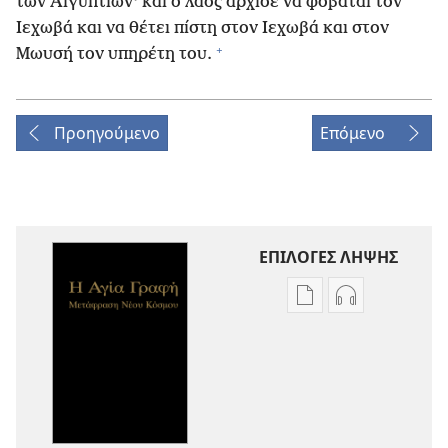
των Αιγυπτίων· και ο λαός άρχισε να φοβάται τον
Ιεχωβά και να θέτει πίστη στον Ιεχωβά και στον
+
Μωυσή τον υπηρέτη του.
Προηγούμενο
Επόμενο
ΕΠΙΛΟΓΕΣ ΛΗΨΗΣ
Επιλογές
Επιλογές
λήψης
λήψης
εκδόσεων
ηχογραφήσε
Η
Η
Αγία
Αγία
Γραφή
Γραφή