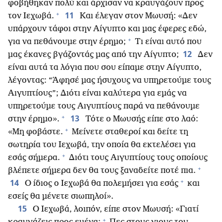
φοβήθηκαν πολύ και άρχισαν να κραυγάζουν προς
+
11
τον Ιεχωβά.
Και έλεγαν στον Μωυσή: «Δεν
υπάρχουν τάφοι στην Αίγυπτο και μας έφερες εδώ,
+
για να πεθάνουμε στην έρημο;
Τι είναι αυτό που
12
μας έκανες βγάζοντάς μας από την Αίγυπτο;
Δεν
είναι αυτά τα λόγια που σου είπαμε στην Αίγυπτο,
λέγοντας: “Άφησέ μας ήσυχους να υπηρετούμε τους
Αιγυπτίους”; Διότι είναι καλύτερα για εμάς να
υπηρετούμε τους Αιγυπτίους παρά να πεθάνουμε
+
13
στην έρημο».
Τότε ο Μωυσής είπε στο λαό:
+
«Μη φοβάστε.
Μείνετε σταθεροί και δείτε τη
σωτηρία του Ιεχωβά, την οποία θα εκτελέσει για
+
εσάς σήμερα.
Διότι τους Αιγυπτίους τους οποίους
+
βλέπετε σήμερα δεν θα τους ξαναδείτε ποτέ πια.
+
14
Ο ίδιος ο Ιεχωβά θα πολεμήσει για εσάς
και
εσείς θα μένετε σιωπηλοί».
15
Ο Ιεχωβά, λοιπόν, είπε στον Μωυσή: «Γιατί
+