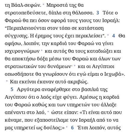
+
τη Βάαλ-σεφών.
Μπροστά της θα
3
στρατοπεδεύσετε, δίπλα στη θάλασσα.
Τότε ο
Φαραώ θα πει όσον αφορά τους γιους του Ισραήλ:
“Περιπλανιούνται στον τόπο σε κατάσταση
+
4
σύγχυσης. Η έρημος τους έχει περικλείσει”.
Θα
αφήσω, λοιπόν, την καρδιά του Φαραώ να γίνει
+
ισχυρογνώμων
και αυτός θα τους καταδιώξει και
θα αποκτήσω δόξα μέσω του Φαραώ και όλων των
+
στρατιωτικών του δυνάμεων·
και οι Αιγύπτιοι
οπωσδήποτε θα γνωρίσουν ότι εγώ είμαι ο Ιεχωβά».
+
Και εκείνοι έκαναν αυτό ακριβώς.
5
Αργότερα αναφέρθηκε στο βασιλιά της
Αιγύπτου ότι ο λαός είχε φύγει. Αμέσως η καρδιά
του Φαραώ καθώς και των υπηρετών του άλλαξε
+
απέναντι στο λαό,
ώστε είπαν: «Τι είναι αυτό που
κάναμε, που εξαποστείλαμε τον Ισραήλ από το να
+
6
μας υπηρετεί ως δούλος;»
Έτσι λοιπόν, αυτός