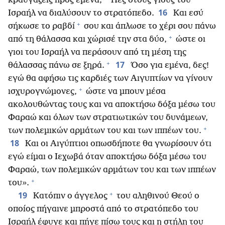
κραυγάζεις προς εμένα;
Πες στους γιους του
16
Ισραήλ να διαλύσουν το στρατόπεδο.
Και εσύ
+
σήκωσε το ραβδί
σου και άπλωσε το χέρι σου πάνω
+
από τη θάλασσα και χώρισέ την στα δύο,
ώστε οι
γιοι του Ισραήλ να περάσουν από τη μέση της
+
17
θάλασσας πάνω σε ξηρά.
Όσο για εμένα, δες!
εγώ θα αφήσω τις καρδιές των Αιγυπτίων να γίνουν
+
ισχυρογνώμονες,
ώστε να μπουν μέσα
ακολουθώντας τους και να αποκτήσω δόξα μέσω του
Φαραώ και όλων των στρατιωτικών του δυνάμεων,
+
των πολεμικών αρμάτων του και των ιππέων του.
18
Και οι Αιγύπτιοι οπωσδήποτε θα γνωρίσουν ότι
εγώ είμαι ο Ιεχωβά όταν αποκτήσω δόξα μέσω του
Φαραώ, των πολεμικών αρμάτων του και των ιππέων
+
του».
+
19
Κατόπιν ο άγγελος
του αληθινού Θεού ο
οποίος πήγαινε μπροστά από το στρατόπεδο του
Ισραήλ έφυγε και πήγε πίσω τους και η στήλη του