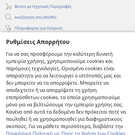
Βίντεο με Ηχητικές Περιγραφές
Αναζήτηση στο JW.ORG
Πληροφορίες για Γιατρούς
Πληροφορίες για Επίσημους Φορείς και ΜΜΕ
Ρυθμίσεις Απορρήτου
Βοήθεια
Για να σας προσφέρουμε την καλύτερη δυνατή
εμπειρία χρήσης, χρησιμοποιούμε cookies και
Συνεισφορές
(ανοίγει
παρόμοιες τεχνολογίες. Ορισμένα cookies είναι
νέο
απαραίτητα για να λειτουργεί ο ιστότοπός μας και
παράθυρο)
ΔΙΑΔΙΚΤΥΑΚΗ ΒΙΒΛΙΟΘΗΚΗ της Σκοπιάς™
δεν μπορείτε να τα απορρίψετε. Μπορείτε να
(ανοίγει
αποδεχτείτε ή να απορρίψετε τη χρήση
νέο
®
JW Hub
παράθυρο)
επιπρόσθετων cookies, τα οποία χρησιμοποιούμε
(ανοίγει
νέο
μόνο για να βελτιώσουμε την εμπειρία χρήσης σας.
®
JW Library
παράθυρο)
Κανένα από αυτά τα δεδομένα δεν πρόκειται ποτέ να
πουληθεί ή να χρησιμοποιηθεί για διαφημιστικούς
Βιβλιοθήκη της Σκοπιάς
σκοπούς. Για να μάθετε περισσότερα, διαβάστε την
Παγκόσμια Πολιτική ως Προς τη Χρήση των Cookies