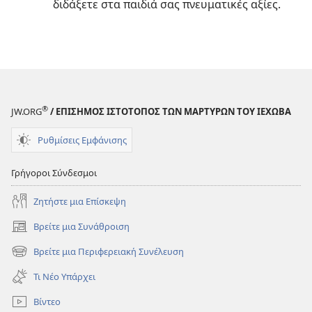
διδάξετε στα παιδιά σας πνευματικές αξίες.
®
JW.ORG
/ ΕΠΙΣΗΜΟΣ ΙΣΤΟΤΟΠΟΣ ΤΩΝ ΜΑΡΤΥΡΩΝ ΤΟΥ ΙΕΧΩΒΑ
Ρυθμίσεις Εμφάνισης
Γρήγοροι Σύνδεσμοι
Ζητήστε μια Επίσκεψη
Βρείτε μια Συνάθροιση
(ανοίγει
νέο
Βρείτε μια Περιφερειακή Συνέλευση
(ανοίγει
παράθυρο)
νέο
Τι Νέο Υπάρχει
παράθυρο)
Βίντεο