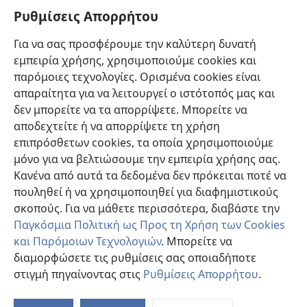
Πληροφορίες για Επίσημους Φορείς και ΜΜΕ
Ρυθμίσεις Απορρήτου
Βοήθεια
Για να σας προσφέρουμε την καλύτερη δυνατή
εμπειρία χρήσης, χρησιμοποιούμε cookies και
Συνεισφορές
(ανοίγει
παρόμοιες τεχνολογίες. Ορισμένα cookies είναι
νέο
απαραίτητα για να λειτουργεί ο ιστότοπός μας και
παράθυρο)
ΔΙΑΔΙΚΤΥΑΚΗ ΒΙΒΛΙΟΘΗΚΗ της Σκοπιάς™
δεν μπορείτε να τα απορρίψετε. Μπορείτε να
(ανοίγει
αποδεχτείτε ή να απορρίψετε τη χρήση
νέο
®
JW Hub
παράθυρο)
επιπρόσθετων cookies, τα οποία χρησιμοποιούμε
(ανοίγει
νέο
μόνο για να βελτιώσουμε την εμπειρία χρήσης σας.
®
JW Library
παράθυρο)
Κανένα από αυτά τα δεδομένα δεν πρόκειται ποτέ να
πουληθεί ή να χρησιμοποιηθεί για διαφημιστικούς
Βιβλιοθήκη της Σκοπιάς
σκοπούς. Για να μάθετε περισσότερα, διαβάστε την
Παγκόσμια Πολιτική ως Προς τη Χρήση των Cookies
και Παρόμοιων Τεχνολογιών
. Μπορείτε να
διαμορφώσετε τις ρυθμίσεις σας οποιαδήποτε
Copyright
© 2026 Watch Tower Bible and Tract Society of Pennsylvania.
στιγμή πηγαίνοντας στις
Ρυθμίσεις Απορρήτου
.
ΟΡΟΙ ΧΡΗΣΗΣ
|
ΠΟΛΙΤΙΚΗ ΑΠΟΡΡΗΤΟΥ
|
ΡΥΘΜΙΣΕΙΣ ΑΠΟΡΡΗΤΟΥ