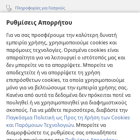
Πληροφορίες για Γιατρούς
Πληροφορίες για Επίσημους Φορείς και ΜΜΕ
Ρυθμίσεις Απορρήτου
Βοήθεια
Για να σας προσφέρουμε την καλύτερη δυνατή
εμπειρία χρήσης, χρησιμοποιούμε cookies και
Συνεισφορές
(ανοίγει
παρόμοιες τεχνολογίες. Ορισμένα cookies είναι
νέο
απαραίτητα για να λειτουργεί ο ιστότοπός μας και
παράθυρο)
ΔΙΑΔΙΚΤΥΑΚΗ ΒΙΒΛΙΟΘΗΚΗ της Σκοπιάς™
δεν μπορείτε να τα απορρίψετε. Μπορείτε να
(ανοίγει
αποδεχτείτε ή να απορρίψετε τη χρήση
νέο
®
JW Hub
παράθυρο)
επιπρόσθετων cookies, τα οποία χρησιμοποιούμε
(ανοίγει
νέο
μόνο για να βελτιώσουμε την εμπειρία χρήσης σας.
®
JW Library
παράθυρο)
Κανένα από αυτά τα δεδομένα δεν πρόκειται ποτέ να
πουληθεί ή να χρησιμοποιηθεί για διαφημιστικούς
Βιβλιοθήκη της Σκοπιάς
σκοπούς. Για να μάθετε περισσότερα, διαβάστε την
Παγκόσμια Πολιτική ως Προς τη Χρήση των Cookies
και Παρόμοιων Τεχνολογιών
. Μπορείτε να
διαμορφώσετε τις ρυθμίσεις σας οποιαδήποτε
Copyright
© 2026 Watch Tower Bible and Tract Society of Pennsylvania.