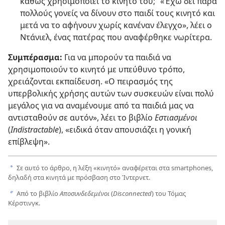
καθώς χρησιμοποιεί το κινητό του;” «Έχω δει πάρα
πολλούς γονείς να δίνουν στο παιδί τους κινητό και
μετά να το αφήνουν χωρίς κανέναν έλεγχο», λέει ο
Ντάνιελ, ένας πατέρας που αναφέρθηκε νωρίτερα.
Συμπέρασμα:
Για να μπορούν τα παιδιά να
χρησιμοποιούν το κινητό με υπεύθυνο τρόπο,
χρειάζονται εκπαίδευση. «Ο πειρασμός της
υπερβολικής χρήσης αυτών των συσκευών είναι πολύ
μεγάλος για να αναμένουμε από τα παιδιά μας να
αντισταθούν σε αυτόν», λέει το βιβλίο
Εστιασμένοι
(
Indistractable
), «ειδικά όταν απουσιάζει η γονική
επίβλεψη».
Σε αυτό το άρθρο, η λέξη «κινητό» αναφέρεται στα smartphones,
a
δηλαδή στα κινητά με πρόσβαση στο Ίντερνετ.
Από το βιβλίο
Αποσυνδεδεμένοι
(
Disconnected
) του Τόμας
b
Κέρστινγκ.