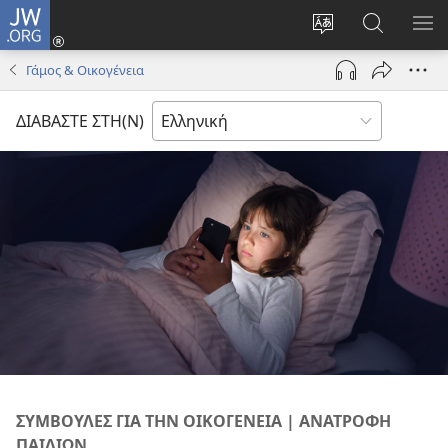
JW.ORG
Σύνδεση
(ανοίγει
Αλλαγή
Αναζήτησ
ΕΜ
νέο
γλώσσας
στο
ΜΕ
Γάμος & Οικογένεια
παράθυρο)
ιστότοπου
JW.ORG
ΔΙΑΒΑΣΤΕ ΣΤΗ(Ν)
ΣΥΜΒΟΥΛΕΣ ΓΙΑ ΤΗΝ ΟΙΚΟΓΕΝΕΙΑ | ΑΝΑΤΡΟΦΗ
ΠΑΙΔΙΩΝ