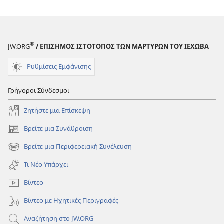
®
JW.ORG
/ ΕΠΙΣΗΜΟΣ ΙΣΤΟΤΟΠΟΣ ΤΩΝ ΜΑΡΤΥΡΩΝ ΤΟΥ ΙΕΧΩΒΑ
Ρυθμίσεις Εμφάνισης
Γρήγοροι Σύνδεσμοι
Ζητήστε μια Επίσκεψη
Βρείτε μια Συνάθροιση
(ανοίγει
νέο
Βρείτε μια Περιφερειακή Συνέλευση
(ανοίγει
παράθυρο)
νέο
Τι Νέο Υπάρχει
παράθυρο)
Βίντεο
Βίντεο με Ηχητικές Περιγραφές
Αναζήτηση στο JW.ORG