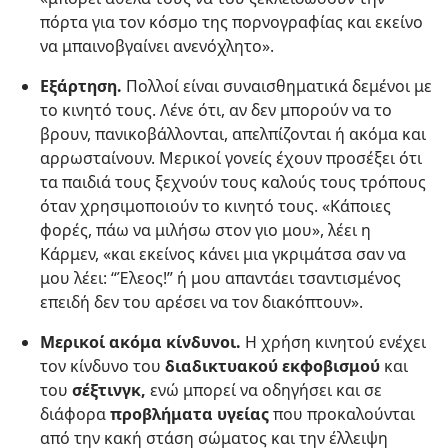
πόρτα για τον κόσμο της πορνογραφίας και εκείνο
να μπαινοβγαίνει ανενόχλητο».
Εξάρτηση.
Πολλοί είναι συναισθηματικά δεμένοι με
το κινητό τους. Λένε ότι, αν δεν μπορούν να το
βρουν, πανικοβάλλονται, απελπίζονται ή ακόμα και
αρρωσταίνουν. Μερικοί γονείς έχουν προσέξει ότι
τα παιδιά τους ξεχνούν τους καλούς τους τρόπους
όταν χρησιμοποιούν το κινητό τους. «Κάποιες
φορές, πάω να μιλήσω στον γιο μου», λέει η
Κάρμεν, «και εκείνος κάνει μια γκριμάτσα σαν να
μου λέει: “Έλεος!” ή μου απαντάει τσαντισμένος
επειδή δεν του αρέσει να τον διακόπτουν».
Μερικοί ακόμα κίνδυνοι.
Η χρήση κινητού ενέχει
τον κίνδυνο του
διαδικτυακού εκφοβισμού
και
του
σέξτινγκ,
ενώ μπορεί να οδηγήσει και σε
διάφορα
προβλήματα υγείας
που προκαλούνται
από την κακή στάση σώματος και την έλλειψη