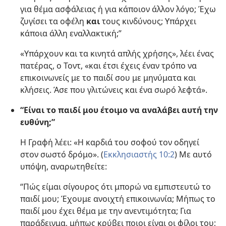
για θέμα ασφάλειας ή για κάποιον άλλον λόγο; Έχω
ζυγίσει τα οφέλη
και
τους κινδύνους; Υπάρχει
κάποια άλλη εναλλακτική;”
«Υπάρχουν και τα κινητά απλής χρήσης», λέει ένας
πατέρας, ο Τοντ, «και έτσι έχεις έναν τρόπο να
επικοινωνείς με το παιδί σου με μηνύματα και
κλήσεις. Άσε που γλιτώνεις και ένα σωρό λεφτά».
“Είναι το παιδί μου έτοιμο να αναλάβει αυτή την
ευθύνη;”
Η Γραφή λέει: «Η καρδιά του σοφού τον οδηγεί
στον σωστό δρόμο». (
Εκκλησιαστής 10:2
) Με αυτό
υπόψη, αναρωτηθείτε:
“Πώς είμαι σίγουρος ότι μπορώ να εμπιστευτώ το
παιδί μου; Έχουμε ανοιχτή επικοινωνία; Μήπως το
παιδί μου έχει θέμα με την ανεντιμότητα; Για
παράδειγμα, μήπως κρύβει ποιοι είναι οι φίλοι του;