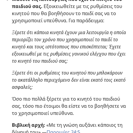
παιδιού σας.
Εξοικειωθείτε με τις ρυθμίσεις του
κινητού που θα βοηθήσουν το παιδί σας να το
χρησιμοποιεί υπεύθυνα. Για παράδειγμα:
Ξέρετε ότι κάποια κινητά έχουν μια λειτουργία η οποία
περιορίζει τον χρόνο που χρησιμοποιεί το παιδί το
κινητό και τους ιστότοπους που επισκέπτεται; Έχετε
εξοικειωθεί με τις ρυθμίσεις γονικού ελέγχου που έχει
το κινητό του παιδιού σας;
Ξέρετε ότι οι ρυθμίσεις του κινητού που μπλοκάρουν
το ακατάλληλο περιεχόμενο δεν είναι εκατό τοις εκατό
ασφαλείς;
Όσο πιο πολλά ξέρετε για το κινητό του παιδιού
σας, τόσο πιο έτοιμοι θα είστε να το βοηθήσετε να
το χρησιμοποιεί υπεύθυνα.
Βιβλική αρχή:
«Με τη γνώση αυξάνει κάποιος τη
δύναμή του».—
Παροιμίες 24:5
.