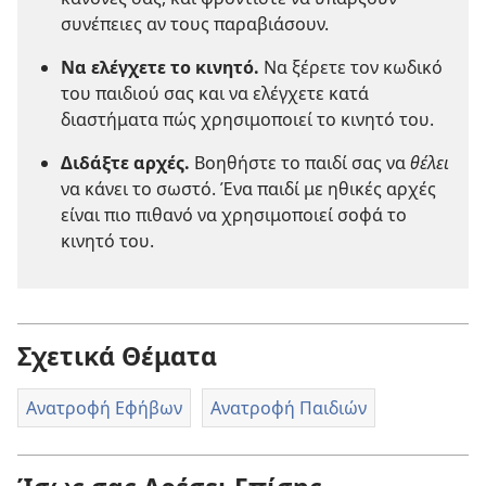
συνέπειες αν τους παραβιάσουν.
Να ελέγχετε το κινητό.
Να ξέρετε τον κωδικό
του παιδιού σας και να ελέγχετε κατά
διαστήματα πώς χρησιμοποιεί το κινητό του.
Διδάξτε αρχές.
Βοηθήστε το παιδί σας να
θέλει
να κάνει το σωστό. Ένα παιδί με ηθικές αρχές
είναι πιο πιθανό να χρησιμοποιεί σοφά το
κινητό του.
Σχετικά Θέματα
Ανατροφή Εφήβων
Ανατροφή Παιδιών