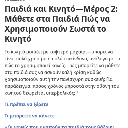
Παιδιά και Κινητό—Μέρος 2:
Μάθετε στα Παιδιά Πώς να
Χρησιμοποιούν Σωστά το
Κινητό
Το κινητό μοιάζει με κοφτερό μαχαίρι—μπορεί να
είναι πολύ χρήσιμο ή πολύ επικίνδυνο, ανάλογα με το
πώς το χρησιμοποιεί κανείς. Πώς μπορείτε να μάθετε
στα παιδιά σας να ασκούν καλή κρίση καθώς
χρησιμοποιούν αυτή την πανίσχυρη συσκευή; Για
παράδειγμα, πόσος χρόνος μπροστά στην οθόνη του
κινητού θεωρείται υπερβολικός;
a
Τι πρέπει να ξέρετε
Τι μπορείτε να κάνετε
«Οι γονείς που αγαπούν τα παιδιά τους βάζουν