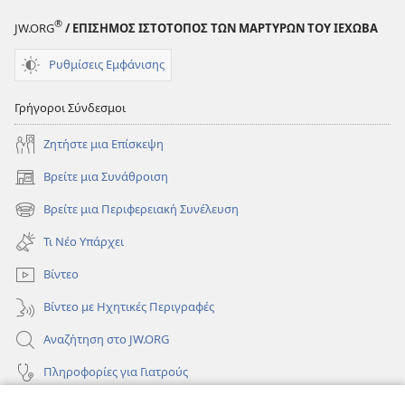
®
JW.ORG
/ ΕΠΙΣΗΜΟΣ ΙΣΤΟΤΟΠΟΣ ΤΩΝ ΜΑΡΤΥΡΩΝ ΤΟΥ ΙΕΧΩΒΑ
Ρυθμίσεις Εμφάνισης
Γρήγοροι Σύνδεσμοι
Ζητήστε μια Επίσκεψη
Βρείτε μια Συνάθροιση
(ανοίγει
νέο
Βρείτε μια Περιφερειακή Συνέλευση
(ανοίγει
παράθυρο)
νέο
Τι Νέο Υπάρχει
παράθυρο)
Βίντεο
Βίντεο με Ηχητικές Περιγραφές
Αναζήτηση στο JW.ORG
Πληροφορίες για Γιατρούς
Πληροφορίες για Επίσημους Φορείς και ΜΜΕ