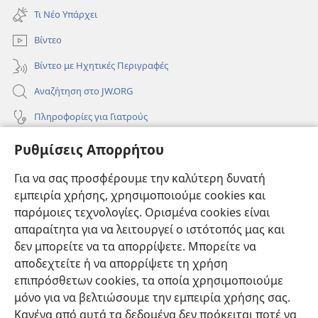
νέο
Τι Νέο Υπάρχει
παράθυρο)
Βίντεο
Βίντεο με Ηχητικές Περιγραφές
Αναζήτηση στο JW.ORG
Πληροφορίες για Γιατρούς
Πληροφορίες για Επίσημους Φορείς και ΜΜΕ
Ρυθμίσεις Απορρήτου
Βοήθεια
Για να σας προσφέρουμε την καλύτερη δυνατή
εμπειρία χρήσης, χρησιμοποιούμε cookies και
Συνεισφορές
(ανοίγει
παρόμοιες τεχνολογίες. Ορισμένα cookies είναι
νέο
απαραίτητα για να λειτουργεί ο ιστότοπός μας και
παράθυρο)
ΔΙΑΔΙΚΤΥΑΚΗ ΒΙΒΛΙΟΘΗΚΗ της Σκοπιάς™
δεν μπορείτε να τα απορρίψετε. Μπορείτε να
(ανοίγει
αποδεχτείτε ή να απορρίψετε τη χρήση
νέο
®
JW Hub
παράθυρο)
επιπρόσθετων cookies, τα οποία χρησιμοποιούμε
(ανοίγει
νέο
μόνο για να βελτιώσουμε την εμπειρία χρήσης σας.
®
JW Library
παράθυρο)
Κανένα από αυτά τα δεδομένα δεν πρόκειται ποτέ να