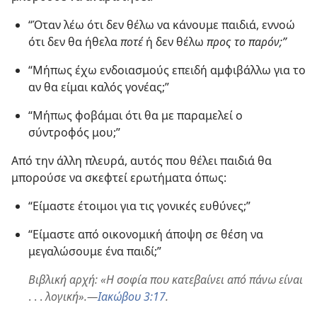
“Όταν λέω ότι δεν θέλω να κάνουμε παιδιά, εννοώ
ότι δεν θα ήθελα
ποτέ
ή δεν θέλω
προς το παρόν;”
“Μήπως έχω ενδοιασμούς επειδή αμφιβάλλω για το
αν θα είμαι καλός γονέας;”
“Μήπως φοβάμαι ότι θα με παραμελεί ο
σύντροφός μου;”
Από την άλλη πλευρά, αυτός που θέλει παιδιά θα
μπορούσε να σκεφτεί ερωτήματα όπως:
“Είμαστε έτοιμοι για τις γονικές ευθύνες;”
“Είμαστε από οικονομική άποψη σε θέση να
μεγαλώσουμε ένα παιδί;”
Βιβλική αρχή: «Η σοφία που κατεβαίνει από πάνω είναι
. . .
λογική».—
Ιακώβου 3:17
.