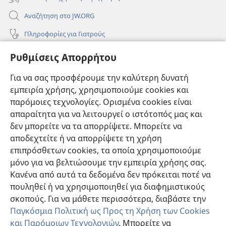
Αναζήτηση στο JW.ORG
Πληροφορίες για Γιατρούς
Πληροφορίες για Επίσημους Φορείς και ΜΜΕ
Ρυθμίσεις Απορρήτου
Βοήθεια
Για να σας προσφέρουμε την καλύτερη δυνατή
εμπειρία χρήσης, χρησιμοποιούμε cookies και
Συνεισφορές
(ανοίγει
παρόμοιες τεχνολογίες. Ορισμένα cookies είναι
νέο
απαραίτητα για να λειτουργεί ο ιστότοπός μας και
παράθυρο)
ΔΙΑΔΙΚΤΥΑΚΗ ΒΙΒΛΙΟΘΗΚΗ της Σκοπιάς™
δεν μπορείτε να τα απορρίψετε. Μπορείτε να
(ανοίγει
αποδεχτείτε ή να απορρίψετε τη χρήση
νέο
®
JW Hub
παράθυρο)
επιπρόσθετων cookies, τα οποία χρησιμοποιούμε
(ανοίγει
νέο
μόνο για να βελτιώσουμε την εμπειρία χρήσης σας.
®
JW Library
παράθυρο)
Κανένα από αυτά τα δεδομένα δεν πρόκειται ποτέ να
πουληθεί ή να χρησιμοποιηθεί για διαφημιστικούς
Βιβλιοθήκη της Σκοπιάς
σκοπούς. Για να μάθετε περισσότερα, διαβάστε την
Παγκόσμια Πολιτική ως Προς τη Χρήση των Cookies
και Παρόμοιων Τεχνολογιών
. Μπορείτε να