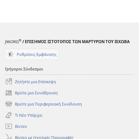
®
JW.ORG
/ ΕΠΙΣΗΜΟΣ ΙΣΤΟΤΟΠΟΣ ΤΩΝ ΜΑΡΤΥΡΩΝ ΤΟΥ ΙΕΧΩΒΑ
Ρυθμίσεις Εμφάνισης
Γρήγοροι Σύνδεσμοι
Ζητήστε μια Επίσκεψη
Βρείτε μια Συνάθροιση
(ανοίγει
νέο
Βρείτε μια Περιφερειακή Συνέλευση
(ανοίγει
παράθυρο)
νέο
Τι Νέο Υπάρχει
παράθυρο)
Βίντεο
Βίντεο με Ηχητικές Περιγραφές