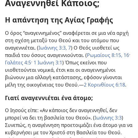
Αναγεννηθεί Κάποιος;
Η απάντηση της Αγίας Γραφής
Ο όρος “αναγεννημένος” αναφέρεται σε μια νέα αρχή
στη σχέση μεταξύ του Θεού και του ατόμου που
αναγεννιέται. (
Ιωάννης 3:3,
7
) Ο Θεός υιοθετεί ως
παιδιά του όσους αναγεννιούνται. (
Ρωμαίους 8:15, 16·
Γαλάτες 4:5·
1 Ιωάννη 3:1
) Όπως εκείνοι που
υιοθετούνται νομικά, έτσι και οι αναγεννημένοι
βιώνουν μια αλλαγή κατάστασης, εφόσον γίνονται
μέλη της οικογένειας του Θεού.​—
2 Κορινθίους 6:18
.
Γιατί αναγεννιέται ένα άτομο;
Ο Ιησούς είπε: «Αν κάποιος δεν αναγεννηθεί, δεν
μπορεί να δει τη βασιλεία του Θεού». (
Ιωάννης 3:3
)
Συνεπώς, η αναγέννηση προετοιμάζει ένα άτομο για να
κυβερνήσει με τον Χριστό στη Βασιλεία του Θεού.