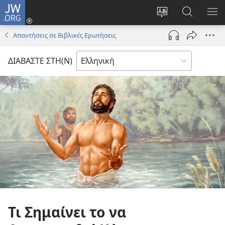
JW.ORG
Σύνδεση
(ανοίγει
Αλλαγή
Αναζήτησ
ΕΜ
νέο
γλώσσας
στο
ΜΕ
Απαντήσεις σε Βιβλικές Ερωτήσεις
παράθυρο)
ιστότοπου
JW.ORG
ΔΙΑΒΑΣΤΕ ΣΤΗ(Ν)
Τι Σημαίνει το να