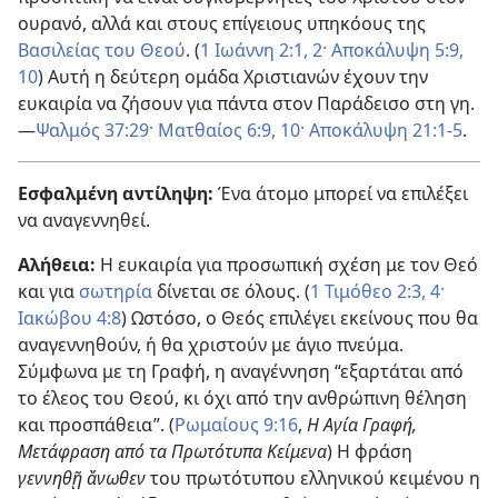
ουρανό, αλλά και στους επίγειους υπηκόους της
Βασιλείας του Θεού
. (
1 Ιωάννη 2:1, 2·
Αποκάλυψη 5:9,
10
) Αυτή η δεύτερη ομάδα Χριστιανών έχουν την
ευκαιρία να ζήσουν για πάντα στον Παράδεισο στη γη.
—
Ψαλμός 37:29·
Ματθαίος 6:9, 10·
Αποκάλυψη 21:1-5
.
Εσφαλμένη αντίληψη:
Ένα άτομο μπορεί να επιλέξει
να αναγεννηθεί.
Αλήθεια:
Η ευκαιρία για προσωπική σχέση με τον Θεό
και για
σωτηρία
δίνεται σε όλους. (
1 Τιμόθεο 2:3, 4·
Ιακώβου 4:8
) Ωστόσο, ο Θεός επιλέγει εκείνους που θα
αναγεννηθούν, ή θα χριστούν με άγιο πνεύμα.
Σύμφωνα με τη Γραφή, η αναγέννηση “εξαρτάται από
το έλεος του Θεού, κι όχι από την ανθρώπινη θέληση
και προσπάθεια”. (
Ρωμαίους 9:16
,
Η Αγία Γραφή,
Μετάφραση από τα Πρωτότυπα Κείμενα
) Η φράση
γεννηθῇ ἄνωθεν
του πρωτότυπου ελληνικού κειμένου η