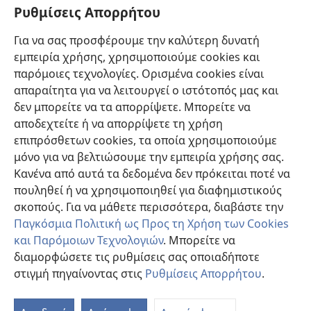
Πληροφορίες για Επίσημους Φορείς και ΜΜΕ
Ρυθμίσεις Απορρήτου
Βοήθεια
Για να σας προσφέρουμε την καλύτερη δυνατή
εμπειρία χρήσης, χρησιμοποιούμε cookies και
Συνεισφορές
(ανοίγει
παρόμοιες τεχνολογίες. Ορισμένα cookies είναι
νέο
απαραίτητα για να λειτουργεί ο ιστότοπός μας και
παράθυρο)
ΔΙΑΔΙΚΤΥΑΚΗ ΒΙΒΛΙΟΘΗΚΗ της Σκοπιάς™
δεν μπορείτε να τα απορρίψετε. Μπορείτε να
(ανοίγει
αποδεχτείτε ή να απορρίψετε τη χρήση
νέο
®
JW Hub
παράθυρο)
επιπρόσθετων cookies, τα οποία χρησιμοποιούμε
(ανοίγει
νέο
μόνο για να βελτιώσουμε την εμπειρία χρήσης σας.
®
JW Library
παράθυρο)
Κανένα από αυτά τα δεδομένα δεν πρόκειται ποτέ να
πουληθεί ή να χρησιμοποιηθεί για διαφημιστικούς
Βιβλιοθήκη της Σκοπιάς
σκοπούς. Για να μάθετε περισσότερα, διαβάστε την
Παγκόσμια Πολιτική ως Προς τη Χρήση των Cookies
και Παρόμοιων Τεχνολογιών
. Μπορείτε να
διαμορφώσετε τις ρυθμίσεις σας οποιαδήποτε
Copyright
© 2026 Watch Tower Bible and Tract Society of Pennsylvania.
στιγμή πηγαίνοντας στις
Ρυθμίσεις Απορρήτου
.
ΟΡΟΙ ΧΡΗΣΗΣ
|
ΠΟΛΙΤΙΚΗ ΑΠΟΡΡΗΤΟΥ
|
ΡΥΘΜΙΣΕΙΣ ΑΠΟΡΡΗΤΟΥ