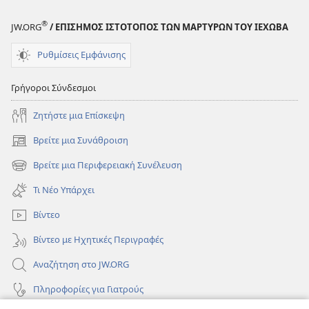
®
JW.ORG
/ ΕΠΙΣΗΜΟΣ ΙΣΤΟΤΟΠΟΣ ΤΩΝ ΜΑΡΤΥΡΩΝ ΤΟΥ ΙΕΧΩΒΑ
Ρυθμίσεις Εμφάνισης
Γρήγοροι Σύνδεσμοι
Ζητήστε μια Επίσκεψη
Βρείτε μια Συνάθροιση
(ανοίγει
νέο
Βρείτε μια Περιφερειακή Συνέλευση
(ανοίγει
παράθυρο)
νέο
Τι Νέο Υπάρχει
παράθυρο)
Βίντεο
Βίντεο με Ηχητικές Περιγραφές
Αναζήτηση στο JW.ORG
Πληροφορίες για Γιατρούς