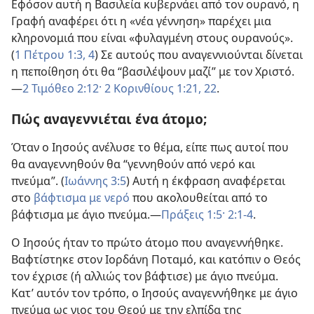
Εφόσον αυτή η Βασιλεία κυβερνάει από τον ουρανό, η
Γραφή αναφέρει ότι η «νέα γέννηση» παρέχει μια
κληρονομιά που είναι «φυλαγμένη στους ουρανούς».
(
1 Πέτρου 1:3, 4
) Σε αυτούς που αναγεννιούνται δίνεται
η πεποίθηση ότι θα “βασιλέψουν μαζί” με τον Χριστό.
—
2 Τιμόθεο 2:12·
2 Κορινθίους 1:21, 22
.
Πώς αναγεννιέται ένα άτομο;
Όταν ο Ιησούς ανέλυσε το θέμα, είπε πως αυτοί που
θα αναγεννηθούν θα “γεννηθούν από νερό και
πνεύμα”. (
Ιωάννης 3:5
) Αυτή η έκφραση αναφέρεται
στο
βάφτισμα με νερό
που ακολουθείται από το
βάφτισμα με άγιο πνεύμα.—
Πράξεις 1:5·
2:1-4
.
Ο Ιησούς ήταν το πρώτο άτομο που αναγεννήθηκε.
Βαφτίστηκε στον Ιορδάνη Ποταμό, και κατόπιν ο Θεός
τον έχρισε (ή αλλιώς τον βάφτισε) με άγιο πνεύμα.
Κατ’ αυτόν τον τρόπο, ο Ιησούς αναγεννήθηκε με άγιο
πνεύμα ως γιος του Θεού με την ελπίδα της