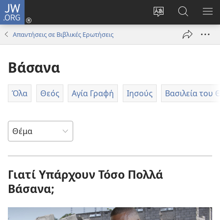
JW.ORG
Σύνδεση
(ανοίγει
Αλλαγή
Αναζήτησ
ΕΜ
νέο
γλώσσας
στο
ΜΕ
Απαντήσεις σε Βιβλικές Ερωτήσεις
παράθυρο)
ιστότοπου
JW.ORG
Βάσανα
Όλα
Θεός
Αγία Γραφή
Ιησούς
Βασιλεία του 
Γιατί Υπάρχουν Τόσο Πολλά
Βάσανα;