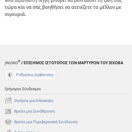
Μια αξιόπιστη πηγή μπορεί να βελτιώσει τη ζωή σας
τώρα και να σας βοηθήσει να ατενίζετε το μέλλον με
σιγουριά.
®
JW.ORG
/ ΕΠΙΣΗΜΟΣ ΙΣΤΟΤΟΠΟΣ ΤΩΝ ΜΑΡΤΥΡΩΝ ΤΟΥ ΙΕΧΩΒΑ
Ρυθμίσεις Εμφάνισης
Γρήγοροι Σύνδεσμοι
Ζητήστε μια Επίσκεψη
Βρείτε μια Συνάθροιση
(ανοίγει
νέο
Βρείτε μια Περιφερειακή Συνέλευση
(ανοίγει
παράθυρο)
νέο