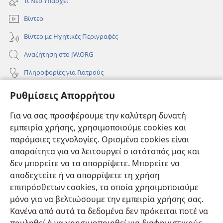
Τι Νέο Υπάρχει
παράθυρο)
Βίντεο
Βίντεο με Ηχητικές Περιγραφές
Αναζήτηση στο JW.ORG
Πληροφορίες για Γιατρούς
Πληροφορίες για Επίσημους Φορείς και ΜΜΕ
Ρυθμίσεις Απορρήτου
Βοήθεια
Για να σας προσφέρουμε την καλύτερη δυνατή
εμπειρία χρήσης, χρησιμοποιούμε cookies και
Συνεισφορές
(ανοίγει
παρόμοιες τεχνολογίες. Ορισμένα cookies είναι
νέο
απαραίτητα για να λειτουργεί ο ιστότοπός μας και
παράθυρο)
ΔΙΑΔΙΚΤΥΑΚΗ ΒΙΒΛΙΟΘΗΚΗ της Σκοπιάς™
δεν μπορείτε να τα απορρίψετε. Μπορείτε να
(ανοίγει
αποδεχτείτε ή να απορρίψετε τη χρήση
νέο
®
JW Hub
παράθυρο)
επιπρόσθετων cookies, τα οποία χρησιμοποιούμε
(ανοίγει
νέο
μόνο για να βελτιώσουμε την εμπειρία χρήσης σας.
®
JW Library
παράθυρο)
Κανένα από αυτά τα δεδομένα δεν πρόκειται ποτέ να