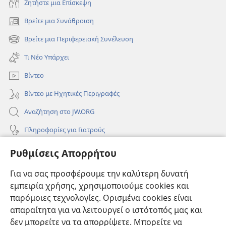
Ζητήστε μια Επίσκεψη
Βρείτε μια Συνάθροιση
(ανοίγει
νέο
Βρείτε μια Περιφερειακή Συνέλευση
(ανοίγει
παράθυρο)
νέο
Τι Νέο Υπάρχει
παράθυρο)
Βίντεο
Βίντεο με Ηχητικές Περιγραφές
Αναζήτηση στο JW.ORG
Πληροφορίες για Γιατρούς
Πληροφορίες για Επίσημους Φορείς και ΜΜΕ
Ρυθμίσεις Απορρήτου
Βοήθεια
Για να σας προσφέρουμε την καλύτερη δυνατή
εμπειρία χρήσης, χρησιμοποιούμε cookies και
Συνεισφορές
(ανοίγει
παρόμοιες τεχνολογίες. Ορισμένα cookies είναι
νέο
απαραίτητα για να λειτουργεί ο ιστότοπός μας και
παράθυρο)
ΔΙΑΔΙΚΤΥΑΚΗ ΒΙΒΛΙΟΘΗΚΗ της Σκοπιάς™
δεν μπορείτε να τα απορρίψετε. Μπορείτε να
(ανοίγει