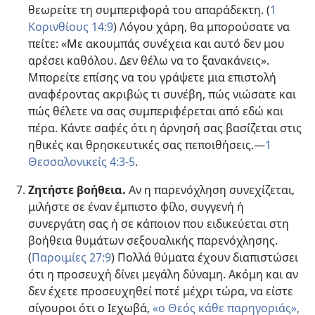
θεωρείτε τη συμπεριφορά του απαράδεκτη. (
1
Κορινθίους 14:9
) Λόγου χάρη, θα μπορούσατε να
πείτε: «Με ακουμπάς συνέχεια και αυτό δεν μου
αρέσει καθόλου. Δεν θέλω να το ξανακάνεις».
Μπορείτε επίσης να του γράψετε μια επιστολή
αναφέροντας ακριβώς τι συνέβη, πώς νιώσατε και
πώς θέλετε να σας συμπεριφέρεται από εδώ και
πέρα. Κάντε σαφές ότι η άρνησή σας βασίζεται στις
ηθικές και θρησκευτικές σας πεποιθήσεις.—
1
Θεσσαλονικείς 4:3-5
.
Ζητήστε βοήθεια.
Αν η παρενόχληση συνεχίζεται,
μιλήστε σε έναν έμπιστο φίλο, συγγενή ή
συνεργάτη σας ή σε κάποιον που ειδικεύεται στη
βοήθεια θυμάτων σεξουαλικής παρενόχλησης.
(
Παροιμίες 27:9
) Πολλά θύματα έχουν διαπιστώσει
ότι η προσευχή δίνει μεγάλη δύναμη. Ακόμη και αν
δεν έχετε προσευχηθεί ποτέ μέχρι τώρα, να είστε
σίγουροι ότι ο Ιεχωβά,
«ο Θεός κάθε παρηγοριάς»,