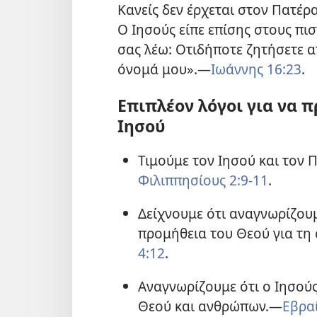
Κανείς δεν έρχεται στον Πατέρ
Ο Ιησούς είπε επίσης στους πι
σας λέω: Οτιδήποτε ζητήσετε α
όνομά μου».—
Ιωάννης 16:23
.
Επιπλέον λόγοι για να 
Ιησού
Τιμούμε τον Ιησού και τον 
Φιλιππησίους 2:9-11
.
Δείχνουμε ότι αναγνωρίζου
προμήθεια του Θεού για τη
4:12
.
Αναγνωρίζουμε ότι ο Ιησού
Θεού και ανθρώπων.—
Εβραί