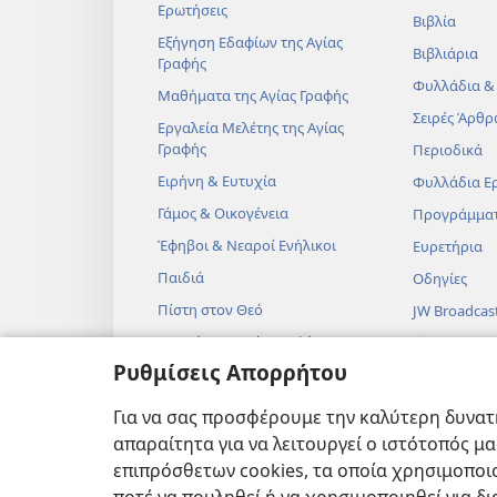
Ερωτήσεις
Βιβλία
Εξήγηση Εδαφίων της Αγίας
Βιβλιάρια
Γραφής
Φυλλάδια &
Μαθήματα της Αγίας Γραφής
Σειρές Άρθρ
Εργαλεία Μελέτης της Αγίας
Γραφής
Περιοδικά
Ειρήνη & Ευτυχία
Φυλλάδια Ε
Γάμος & Οικογένεια
Προγράμμα
Έφηβοι & Νεαροί Ενήλικοι
Ευρετήρια
Παιδιά
Οδηγίες
Πίστη στον Θεό
JW Broadcas
Επιστήμη & Αγία Γραφή
Βίντεο
Ρυθμίσεις Απορρήτου
Ιστορία & Αγία Γραφή
Μουσική
Ηχητικά Δρ
Για να σας προσφέρουμε την καλύτερη δυνατή
Δραματοποιη
απαραίτητα για να λειτουργεί ο ιστότοπός μ
Αναγνώσεις
επιπρόσθετων cookies, τα οποία χρησιμοποιο