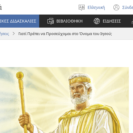
ά
Ελληνική
Σύνδ
Επιλέξτε
(αν
γλώσσα
νέο
ΙΚΕΣ ΔΙΔΑΣΚΑΛΙΕΣ
ΒΙΒΛΙΟΘΗΚΗ
ΕΙΔΗΣΕΙΣ
πα
ήσεις
Γιατί Πρέπει να Προσεύχομαι στο Όνομα του Ιησού;