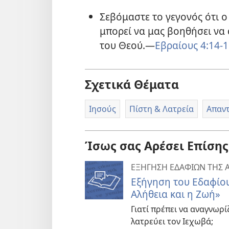
Σεβόμαστε το γεγονός ότι ο 
μπορεί να μας βοηθήσει ν
του Θεού.—
Εβραίους 4:14-
Σχετικά Θέματα
Ιησούς
Πίστη & Λατρεία
Απαντ
Ίσως σας Αρέσει Επίσης
ΕΞΗΓΗΣΗ ΕΔΑΦΙΩΝ ΤΗΣ Α
Εξήγηση του Εδαφίου
Αλήθεια και η Ζωή»
Γιατί πρέπει να αναγνωρί
λατρεύει τον Ιεχωβά;