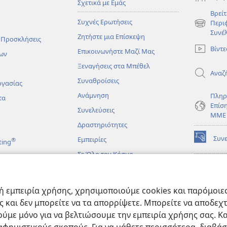
Σχετικά με Εμάς
Βρείτ
Συχνές Ερωτήσεις
Περι
(ανοίγει
Συνέ
Ζητήστε μια Επίσκεψη
νέο
 Προσκλήσεις
παράθυρο
Βίντε
Επικοινωνήστε Μαζί Μας
ων
Ξεναγήσεις στα Μπέθελ
Αναζ
Συναθροίσεις
ργασίας
Ανάμνηση
Πληρ
τα
Επίσ
Συνελεύσεις
ΜΜΕ
Δραστηριότητες
Συν
Εμπειρίες
®
ting
(ανοίγει
νέο
Σε Όλο τον Κόσμο
παράθυρο
ΔΙΑ
ΒΙΒ
(ανοίγει
Σκο
άματα
νέο
 εμπειρία χρήσης, χρησιμοποιούμε cookies και παρόμοιες 
παράθυρο
JW L
μένες Βιβλικές
ας και δεν μπορείτε να τα απορρίψετε. Μπορείτε να αποδεχ
ύμε μόνο για να βελτιώσουμε την εμπειρία χρήσης σας. Κα