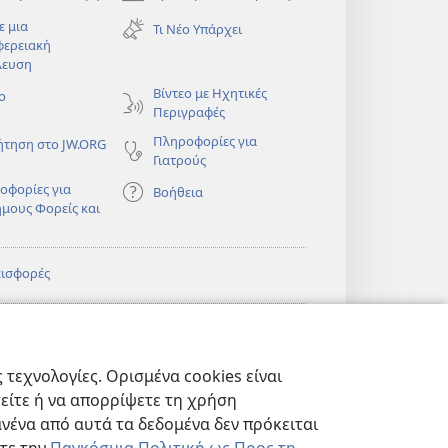
(ανοίγει
νέο
ε μια
Τι Νέο Υπάρχει
παράθυρο)
φερειακή
λευση
)
Βίντεο με Ηχητικές
ο
Περιγραφές
Πληροφορίες για
ήτηση στο JW.ORG
Γιατρούς
οφορίες για
Βοήθεια
ημους Φορείς και
εισφορές
)
ΔΙΚΤΥΑΚΗ
®
JW Hub
(ανοίγει
ΛΙΟΘΗΚΗ της
νέο
πιάς™
τεχνολογίες. Ορισμένα cookies είναι
παράθυρο)
)
Βιβλιοθήκη της
®
ibrary
τείτε ή να απορρίψετε τη χρήση
Σκοπιάς
νένα από αυτά τα δεδομένα δεν πρόκειται