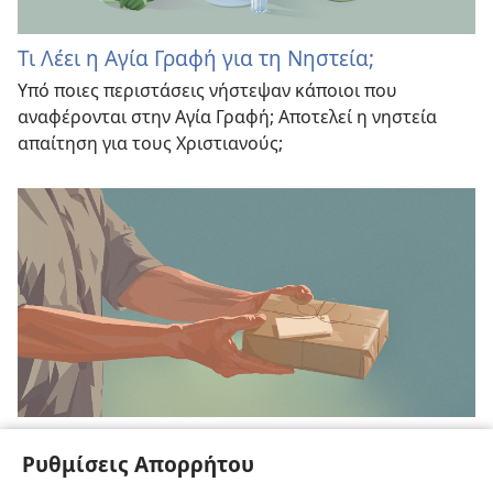
Τι Λέει η Αγία Γραφή για τη Νηστεία;
Υπό ποιες περιστάσεις νήστεψαν κάποιοι που
αναφέρονται στην Αγία Γραφή; Αποτελεί η νηστεία
απαίτηση για τους Χριστιανούς;
Τι Λέει η Αγία Γραφή για τα Δώρα και τις
Ρυθμίσεις Απορρήτου
Φιλανθρωπίες;