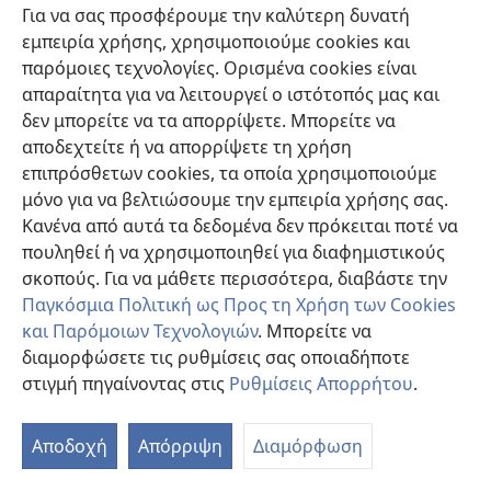
Πότε η προσφορά μας ευαρεστεί τον Θεό;
Για να σας προσφέρουμε την καλύτερη δυνατή
εμπειρία χρήσης, χρησιμοποιούμε cookies και
παρόμοιες τεχνολογίες. Ορισμένα cookies είναι
απαραίτητα για να λειτουργεί ο ιστότοπός μας και
δεν μπορείτε να τα απορρίψετε. Μπορείτε να
αποδεχτείτε ή να απορρίψετε τη χρήση
επιπρόσθετων cookies, τα οποία χρησιμοποιούμε
μόνο για να βελτιώσουμε την εμπειρία χρήσης σας.
Κανένα από αυτά τα δεδομένα δεν πρόκειται ποτέ να
πουληθεί ή να χρησιμοποιηθεί για διαφημιστικούς
σκοπούς. Για να μάθετε περισσότερα, διαβάστε την
Τι Είναι οι Δέκα Εντολές του Θεού;
Παγκόσμια Πολιτική ως Προς τη Χρήση των Cookies
και Παρόμοιων Τεχνολογιών
. Μπορείτε να
Σε ποιους δόθηκαν; Απαιτείται να τις τηρούν οι
διαμορφώσετε τις ρυθμίσεις σας οποιαδήποτε
Χριστιανοί;
στιγμή πηγαίνοντας στις
Ρυθμίσεις Απορρήτου
.
Αποδοχή
Απόρριψη
Διαμόρφωση