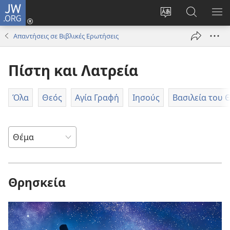
JW.ORG
Σύνδεση
(ανοίγει
Αλλαγή
Αναζήτησ
ΕΜ
νέο
γλώσσας
στο
ΜΕ
Απαντήσεις σε Βιβλικές Ερωτήσεις
παράθυρο)
ιστότοπου
JW.ORG
Πίστη και Λατρεία
Όλα
Θεός
Αγία Γραφή
Ιησούς
Βασιλεία του 
Θρησκεία