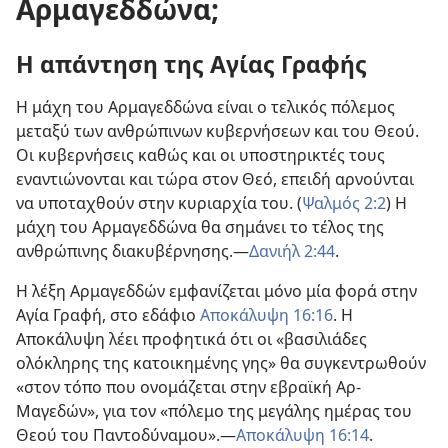
Αρμαγεδδώνα;
Η απάντηση της Αγίας Γραφής
Η μάχη του Αρμαγεδδώνα είναι ο τελικός πόλεμος
μεταξύ των ανθρώπινων κυβερνήσεων και του Θεού.
Οι κυβερνήσεις καθώς και οι υποστηρικτές τους
εναντιώνονται και τώρα στον Θεό, επειδή αρνούνται
να υποταχθούν στην κυριαρχία του. (
Ψαλμός 2:2
) Η
μάχη του Αρμαγεδδώνα θα σημάνει το τέλος της
ανθρώπινης διακυβέρνησης.—
Δανιήλ 2:44
.
Η λέξη Αρμαγεδδών εμφανίζεται μόνο μία φορά στην
Αγία Γραφή, στο εδάφιο
Αποκάλυψη 16:16
. Η
Αποκάλυψη λέει προφητικά ότι οι «βασιλιάδες
ολόκληρης της κατοικημένης γης» θα συγκεντρωθούν
«στον τόπο που ονομάζεται στην εβραϊκή Αρ-
Μαγεδών», για τον «πόλεμο της μεγάλης ημέρας του
Θεού του Παντοδύναμου».—
Αποκάλυψη 16:14
.