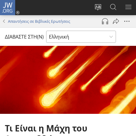
JW.ORG
Σύνδεση
(ανοίγει
Αλλαγή
Αναζήτησ
ΕΜ
νέο
γλώσσας
στο
ΜΕ
Απαντήσεις σε Βιβλικές Ερωτήσεις
παράθυρο)
ιστότοπου
JW.ORG
ΔΙΑΒΑΣΤΕ ΣΤΗ(Ν)
Τι Είναι η Μάχη του