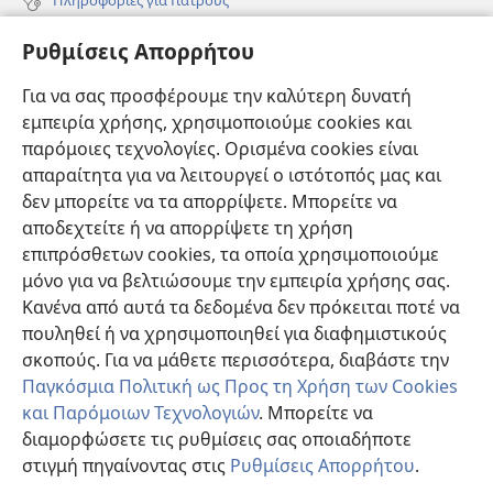
Πληροφορίες για Επίσημους Φορείς και ΜΜΕ
Ρυθμίσεις Απορρήτου
Βοήθεια
Για να σας προσφέρουμε την καλύτερη δυνατή
εμπειρία χρήσης, χρησιμοποιούμε cookies και
Συνεισφορές
(ανοίγει
παρόμοιες τεχνολογίες. Ορισμένα cookies είναι
νέο
απαραίτητα για να λειτουργεί ο ιστότοπός μας και
παράθυρο)
ΔΙΑΔΙΚΤΥΑΚΗ ΒΙΒΛΙΟΘΗΚΗ της Σκοπιάς™
δεν μπορείτε να τα απορρίψετε. Μπορείτε να
(ανοίγει
αποδεχτείτε ή να απορρίψετε τη χρήση
νέο
®
JW Hub
παράθυρο)
επιπρόσθετων cookies, τα οποία χρησιμοποιούμε
(ανοίγει
νέο
μόνο για να βελτιώσουμε την εμπειρία χρήσης σας.
®
JW Library
παράθυρο)
Κανένα από αυτά τα δεδομένα δεν πρόκειται ποτέ να
πουληθεί ή να χρησιμοποιηθεί για διαφημιστικούς
Βιβλιοθήκη της Σκοπιάς
σκοπούς. Για να μάθετε περισσότερα, διαβάστε την
Παγκόσμια Πολιτική ως Προς τη Χρήση των Cookies
και Παρόμοιων Τεχνολογιών
. Μπορείτε να
διαμορφώσετε τις ρυθμίσεις σας οποιαδήποτε
Copyright
© 2026 Watch Tower Bible and Tract Society of Pennsylvania.
στιγμή πηγαίνοντας στις
Ρυθμίσεις Απορρήτου
.
ΟΡΟΙ ΧΡΗΣΗΣ
|
ΠΟΛΙΤΙΚΗ ΑΠΟΡΡΗΤΟΥ
|
ΡΥΘΜΙΣΕΙΣ ΑΠΟΡΡΗΤΟΥ