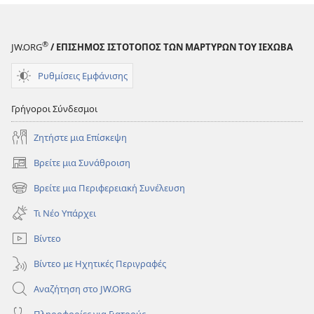
®
JW.ORG
/ ΕΠΙΣΗΜΟΣ ΙΣΤΟΤΟΠΟΣ ΤΩΝ ΜΑΡΤΥΡΩΝ ΤΟΥ ΙΕΧΩΒΑ
Ρυθμίσεις Εμφάνισης
Γρήγοροι Σύνδεσμοι
Ζητήστε μια Επίσκεψη
Βρείτε μια Συνάθροιση
(ανοίγει
νέο
Βρείτε μια Περιφερειακή Συνέλευση
(ανοίγει
παράθυρο)
νέο
Τι Νέο Υπάρχει
παράθυρο)
Βίντεο
Βίντεο με Ηχητικές Περιγραφές
Αναζήτηση στο JW.ORG
Πληροφορίες για Γιατρούς