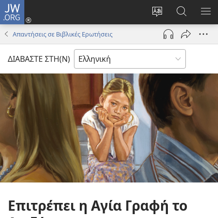
JW.ORG
Σύνδεση
(ανοίγει
Αλλαγή
Αναζήτησ
ΕΜ
νέο
γλώσσας
στο
ΜΕ
Απαντήσεις σε Βιβλικές Ερωτήσεις
παράθυρο)
ιστότοπου
JW.ORG
ΔΙΑΒΑΣΤΕ ΣΤΗ(Ν)
Επιτρέπει η Αγία Γραφή το