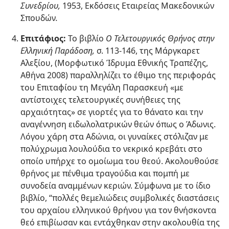
Συνεδρίου,
1953, Εκδόσεις Εταιρείας Μακεδονικών
Σπουδών
.
Επιτάφιος:
Το βιβλίο
Ο Τελετουργικός Θρήνος στην
Ελληνική Παράδοση,
σ. 113-146, της Μάργκαρετ
Αλεξίου, (Μορφωτικό Ίδρυμα Εθνικής Τραπέζης,
Αθήνα 2008) παραλληλίζει το έθιμο της περιφοράς
του Επιταφίου τη Μεγάλη Παρασκευή «με
αντίστοιχες τελετουργικές συνήθειες της
αρχαιότητας» σε γιορτές για το θάνατο και την
αναγέννηση ειδωλολατρικών θεών όπως ο Άδωνις.
Λόγου χάρη στα Αδώνια, οι γυναίκες στόλιζαν με
πολύχρωμα λουλούδια το νεκρικό κρεβάτι στο
οποίο υπήρχε το ομοίωμα του θεού. Ακολουθούσε
θρήνος με πένθιμα τραγούδια και πομπή με
συνοδεία αναμμένων κεριών. Σύμφωνα με το ίδιο
βιβλίο, “πολλές θεμελιώδεις συμβολικές διαστάσεις
του αρχαίου ελληνικού θρήνου για τον θνήσκοντα
θεό επιβίωσαν και εντάχθηκαν στην ακολουθία της