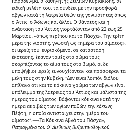
παράδειγμα, ο καθηγητής Στίλπων Κυριακίδης, σε
ειδική μελέτη του, τα συνδέει με την προσφορά
αβγών κατά τη λατρεία θεών της γονιμότητας όπως
ο Άττις, ο Άδωνις και άλλοι. Ο θάνατος και η
ανάσταση του Άττιος γιορτάζονταν από 22 έως 25
Μαρτίου, «όπως περίπου και το Πάσχα». Την τρίτη
μέρα της γιορτής, γνωστή ως «ημέρα του αίματος»,
οι ιερείς του, ευρισκόμενοι σε κατάσταση
έκστασης, έκαναν τομές στο σώμα τους
σκορπίζοντας το αίμα τους στο βωμό, οι δε
υποψήφιοι ιερείς ευνουχίζονταν και πρόσφεραν τα
μέλη τους στην Κυβέλη. “Δεν είναι λοιπόν διόλου
απίθανο ότι και το κόκκινο χρώμα των αβγών είναι
υπόλειμμα της λατρείας του Άττιος και μάλιστα της
ημέρας του αίματος. Βάφονται κόκκινα κατά την
ημέρα ακριβώς των αγίων παθών, την
κόκκινη
Πέφτη, η οποία αντιστοιχεί στην ημέρα του
αίματος”.—«Τα Κόκκινα Αβγά του Πάσχα»,
Πεπραγμένα του Θ΄ Διεθνούς Βυζαντινολογικού