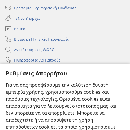
νέο
Βρείτε μια Περιφερειακή Συνέλευση
(ανοίγει
παράθυρο)
νέο
Τι Νέο Υπάρχει
παράθυρο)
Βίντεο
Βίντεο με Ηχητικές Περιγραφές
Αναζήτηση στο JW.ORG
Πληροφορίες για Γιατρούς
Πληροφορίες για Επίσημους Φορείς και ΜΜΕ
Ρυθμίσεις Απορρήτου
Βοήθεια
Για να σας προσφέρουμε την καλύτερη δυνατή
εμπειρία χρήσης, χρησιμοποιούμε cookies και
Συνεισφορές
(ανοίγει
παρόμοιες τεχνολογίες. Ορισμένα cookies είναι
νέο
απαραίτητα για να λειτουργεί ο ιστότοπός μας και
παράθυρο)
ΔΙΑΔΙΚΤΥΑΚΗ ΒΙΒΛΙΟΘΗΚΗ της Σκοπιάς™
δεν μπορείτε να τα απορρίψετε. Μπορείτε να
(ανοίγει
αποδεχτείτε ή να απορρίψετε τη χρήση
νέο
®
JW Hub
παράθυρο)
επιπρόσθετων cookies, τα οποία χρησιμοποιούμε
(ανοίγει