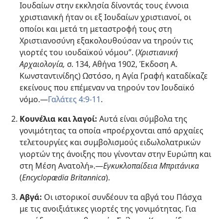
Ιουδαίων στην εκκλησία δίνοντάς τους έννοια
χριστιανική ήταν οι εξ Ιουδαίων χριστιανοί, οι
οποίοι και μετά τη μεταστροφή τους στη
Χριστιανοσύνη εξακολουθούσαν να τηρούν τις
γιορτές του ιουδαϊκού νόμου”. (
Χριστιανική
Αρχαιολογία,
σ. 134, Αθήνα 1902, Έκδοση Α.
Κωνσταντινίδης) Ωστόσο, η Αγία Γραφή καταδίκαζε
εκείνους που επέμεναν να τηρούν τον Ιουδαϊκό
νόμο.—
Γαλάτες 4:9-11
.
Κουνέλια και λαγοί:
Αυτά είναι σύμβολα της
γονιμότητας τα οποία «προέρχονται από αρχαίες
τελετουργίες και συμβολισμούς ειδωλολατρικών
γιορτών της άνοιξης που γίνονταν στην Ευρώπη και
στη Μέση Ανατολή».—
Εγκυκλοπαίδεια Μπριτάνικα
(
Encyclopædia Britannica
).
Αβγά:
Οι ιστορικοί συνδέουν τα αβγά του Πάσχα
με τις ανοιξιάτικες γιορτές της γονιμότητας. Για