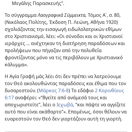
Μεγάλης Παρασκευής”.
Το σύγγραμμα
Λαογραφικά Σύμμεικτα,
Τόμος Α΄, σ. 80,
(Νικόλαος Πολίτης, Έκδοση Π. Λεώνη, Αθήνα 1920)
σχολιάζοντας την εισαγωγή ειδωλολατρικών εθίμων
στο Χριστιανισμό, λέει: «Οι σύνοδοι και οι Χριστιανοί
ιεράρχες ... ανέχτηκαν τη διατήρηση παραδόσεων και
προλήψεων που πήγαζαν από την πολυθεΐα
φροντίζοντας μόνο να τις περιβάλουν με Χριστιανικό
κάλυμμα».
Η Αγία Γραφή μάς λέει ότι δεν πρέπει να λατρεύουμε
τον Θεό ακολουθώντας παραδόσεις και έθιμα που τον
δυσαρεστούν. (
Μάρκος 7:6-8
) Το εδάφιο
2 Κορινθίους
6:17
αναφέρει: «“Βγείτε από ανάμεσά τους και
αποχωριστείτε”, λέει ο
Ιεχωβά
, “και πάψτε να αγγίζετε
αυτό που είναι ακάθαρτο”». Επομένως, όσοι θέλουν να
ευαρεστούν τον Θεό δεν γιορτάζουν αυτή τη γιορτή.