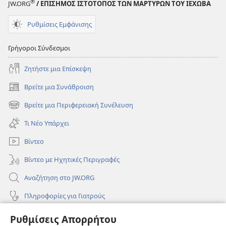
®
JW.ORG
/ ΕΠΙΣΗΜΟΣ ΙΣΤΟΤΟΠΟΣ ΤΩΝ ΜΑΡΤΥΡΩΝ ΤΟΥ ΙΕΧΩΒΑ
Ρυθμίσεις Εμφάνισης
Γρήγοροι Σύνδεσμοι
Ζητήστε μια Επίσκεψη
Βρείτε μια Συνάθροιση
(ανοίγει
νέο
Βρείτε μια Περιφερειακή Συνέλευση
(ανοίγει
παράθυρο)
νέο
Τι Νέο Υπάρχει
παράθυρο)
Βίντεο
Βίντεο με Ηχητικές Περιγραφές
Αναζήτηση στο JW.ORG
Πληροφορίες για Γιατρούς
Πληροφορίες για Επίσημους Φορείς και ΜΜΕ
Ρυθμίσεις Απορρήτου