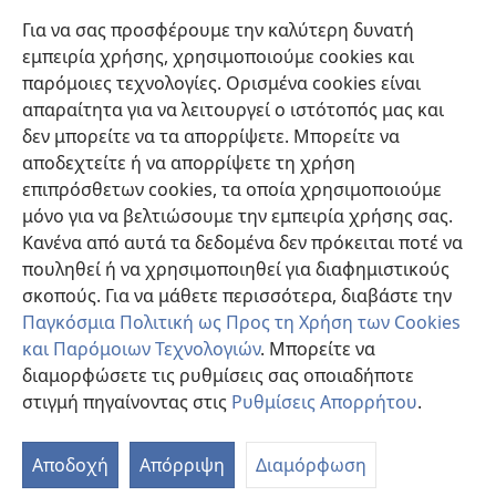
Βοήθεια
Για να σας προσφέρουμε την καλύτερη δυνατή
εμπειρία χρήσης, χρησιμοποιούμε cookies και
Συνεισφορές
(ανοίγει
παρόμοιες τεχνολογίες. Ορισμένα cookies είναι
νέο
απαραίτητα για να λειτουργεί ο ιστότοπός μας και
παράθυρο)
ΔΙΑΔΙΚΤΥΑΚΗ ΒΙΒΛΙΟΘΗΚΗ της Σκοπιάς™
δεν μπορείτε να τα απορρίψετε. Μπορείτε να
(ανοίγει
αποδεχτείτε ή να απορρίψετε τη χρήση
νέο
®
JW Hub
παράθυρο)
επιπρόσθετων cookies, τα οποία χρησιμοποιούμε
(ανοίγει
νέο
μόνο για να βελτιώσουμε την εμπειρία χρήσης σας.
®
JW Library
παράθυρο)
Κανένα από αυτά τα δεδομένα δεν πρόκειται ποτέ να
πουληθεί ή να χρησιμοποιηθεί για διαφημιστικούς
Βιβλιοθήκη της Σκοπιάς
σκοπούς. Για να μάθετε περισσότερα, διαβάστε την
Παγκόσμια Πολιτική ως Προς τη Χρήση των Cookies
και Παρόμοιων Τεχνολογιών
. Μπορείτε να
διαμορφώσετε τις ρυθμίσεις σας οποιαδήποτε
Copyright
© 2026 Watch Tower Bible and Tract Society of Pennsylvania.
στιγμή πηγαίνοντας στις
Ρυθμίσεις Απορρήτου
.
ΟΡΟΙ ΧΡΗΣΗΣ
|
ΠΟΛΙΤΙΚΗ ΑΠΟΡΡΗΤΟΥ
|
ΡΥΘΜΙΣΕΙΣ ΑΠΟΡΡΗΤΟΥ
Αποδοχή
Απόρριψη
Διαμόρφωση