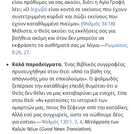
είναι πρόθυμος να σας ακούει, διότι η Αγία Γραφή
λέει: «Ο
Ιεχωβά
είναι κοντά σε εκείνους που έχουν
συντετριμμένη καρδιά· και σώζει εκείνους που
έχουν καταθλιμμένο πνεύμα». (
Ψαλμός 34:18
)
Μάλιστα, ο Θεός ακούει τις εκκλήσεις σας για
βοήθεια ακόμη και όταν δεν μπορείτε να
εκφράσετε τα αισθήματά σας με λόγια.—
Ρωμαίους
8:26, 27
.
Καλά παραδείγματα.
Ένας Βιβλικός συγγραφέας
προσευχήθηκε στον Θεό: «Από τα βάθη της
απόγνωσής μου σε επικαλούμαι». Ο ψαλμωδός
ξεπέρασε την κατάθλιψη επειδή θυμόταν ότι ο
Θεός δεν θέλει να μας καταβαρύνει με ενοχές. Είπε
στον Θεό: «Αν κρατούσες το ιστορικό των
αμαρτιών μας, ποιος θα ξέφευγε από την καταδίκη;
Αλλά εσύ μας συγχωρείς, ώστε να νιώθουμε δέος
για εσένα».—
Ψαλμός 130:1,
3, 4
,
Μετάφραση των
Καλών Νέων
(
Good News Translation
).