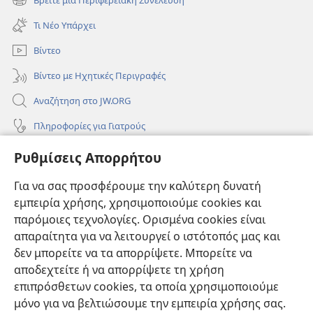
(ανοίγει
παράθυρο)
νέο
Τι Νέο Υπάρχει
παράθυρο)
Βίντεο
Βίντεο με Ηχητικές Περιγραφές
Αναζήτηση στο JW.ORG
Πληροφορίες για Γιατρούς
Πληροφορίες για Επίσημους Φορείς και ΜΜΕ
Ρυθμίσεις Απορρήτου
Βοήθεια
Για να σας προσφέρουμε την καλύτερη δυνατή
εμπειρία χρήσης, χρησιμοποιούμε cookies και
Συνεισφορές
(ανοίγει
παρόμοιες τεχνολογίες. Ορισμένα cookies είναι
νέο
απαραίτητα για να λειτουργεί ο ιστότοπός μας και
παράθυρο)
ΔΙΑΔΙΚΤΥΑΚΗ ΒΙΒΛΙΟΘΗΚΗ της Σκοπιάς™
δεν μπορείτε να τα απορρίψετε. Μπορείτε να
(ανοίγει
αποδεχτείτε ή να απορρίψετε τη χρήση
νέο
®
JW Hub
παράθυρο)
επιπρόσθετων cookies, τα οποία χρησιμοποιούμε
(ανοίγει
νέο
μόνο για να βελτιώσουμε την εμπειρία χρήσης σας.
®
JW Library