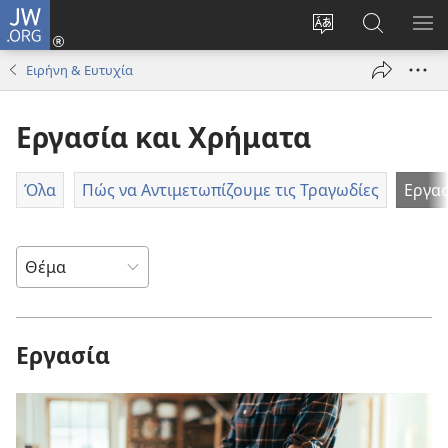
JW.ORG
Σύνδεση
(ανοίγει
Αλλαγή
Αναζήτησ
ΕΜ
νέο
γλώσσας
στο
ΜΕ
Ειρήνη & Ευτυχία
παράθυρο)
ιστότοπου
JW.ORG
Εργασία και Χρήματα
Όλα
Πώς να Αντιμετωπίζουμε τις Τραγωδίες
Εργα
Εργασία