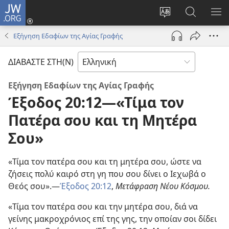
JW.ORG
Σύνδεση
(ανοίγει
Αλλαγή
Αναζήτησ
ΕΜ
νέο
γλώσσας
στο
ΜΕ
Εξήγηση Εδαφίων της Αγίας Γραφής
παράθυρο)
ιστότοπου
JW.ORG
ΔΙΑΒΑΣΤΕ ΣΤΗ(Ν)
Εξήγηση Εδαφίων της Αγίας Γραφής
Έξοδος 20:12—«Τίμα τον
Πατέρα σου και τη Μητέρα
Σου»
«Τίμα τον πατέρα σου και τη μητέρα σου, ώστε να
ζήσεις πολύ καιρό στη γη που σου δίνει ο Ιεχωβά ο
Θεός σου».—
Έξοδος 20:12
,
Μετάφραση Νέου Κόσμου.
«Τίμα τον πατέρα σου και την μητέρα σου, διά να
γείνης μακροχρόνιος επί της γης, την οποίαν σοι δίδει