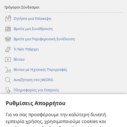
Γρήγοροι Σύνδεσμοι
Ζητήστε μια Επίσκεψη
Βρείτε μια Συνάθροιση
(ανοίγει
νέο
Βρείτε μια Περιφερειακή Συνέλευση
(ανοίγει
παράθυρο)
νέο
Τι Νέο Υπάρχει
παράθυρο)
Βίντεο
Βίντεο με Ηχητικές Περιγραφές
Αναζήτηση στο JW.ORG
Πληροφορίες για Γιατρούς
Πληροφορίες για Επίσημους Φορείς και ΜΜΕ
Ρυθμίσεις Απορρήτου
Βοήθεια
Για να σας προσφέρουμε την καλύτερη δυνατή
εμπειρία χρήσης, χρησιμοποιούμε cookies και
Συνεισφορές