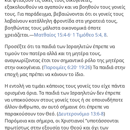
και φτιάξουν τις δικές τους οικογένειες,
εξακολουθούν να αγαπούν και να βοηθούν τους γονείς
τους. Για παράδειγμα, βεβαιώνονται ότι οι γονείς τους
λαβαίνουν κατάλληλη φροντίδα στα γηρατειά τους,
βοηθώντας τους μάλιστα οικονομικά όποτε
χρειάζεται.—
Ματθαίος 15:4-6·
1 Τιμόθεο 5:4,
8
.
Προσέξτε ότι τα παιδιά των Ισραηλιτών έπρεπε να
τιμούν τον πατέρα αλλά
και
τη μητέρα τους,
αναγνωρίζοντας έτσι τον σημαντικό ρόλο της μητέρας
στην οικογένεια. (
Παροιμίες 6:20·
19:26
) Τα παιδιά στην
εποχή μας πρέπει να κάνουν το ίδιο.
Η εντολή να τιμάει κάποιος τους γονείς του είχε πάντα
ορισμένα όρια. Τα παιδιά των Ισραηλιτών δεν έπρεπε
να υπακούσουν στους γονείς τους ή σε οποιονδήποτε
άλλον άνθρωπο, αν αυτό σήμαινε ότι έπρεπε να
παρακούσουν τον Θεό. (
Δευτερονόμιο 13:6-8
)
Παρόμοια και σήμερα, οι Χριστιανοί “υποτάσσονται
πρωτίστως στην εξουσία του Θεού και όχι των