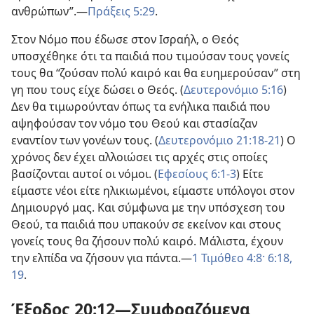
ανθρώπων”.—
Πράξεις 5:29
.
Στον Νόμο που έδωσε στον Ισραήλ, ο Θεός
υποσχέθηκε ότι τα παιδιά που τιμούσαν τους γονείς
τους θα “ζούσαν πολύ καιρό και θα ευημερούσαν” στη
γη που τους είχε δώσει ο Θεός. (
Δευτερονόμιο 5:16
)
Δεν θα τιμωρούνταν όπως τα ενήλικα παιδιά που
αψηφούσαν τον νόμο του Θεού και στασίαζαν
εναντίον των γονέων τους. (
Δευτερονόμιο 21:18-21
) Ο
χρόνος δεν έχει αλλοιώσει τις αρχές στις οποίες
βασίζονται αυτοί οι νόμοι. (
Εφεσίους 6:1-3
) Είτε
είμαστε νέοι είτε ηλικιωμένοι, είμαστε υπόλογοι στον
Δημιουργό μας. Και σύμφωνα με την υπόσχεση του
Θεού, τα παιδιά που υπακούν σε εκείνον και στους
γονείς τους θα ζήσουν πολύ καιρό. Μάλιστα, έχουν
την ελπίδα να ζήσουν για πάντα.—
1 Τιμόθεο 4:8·
6:18,
19
.
Έξοδος 20:12—Συμφραζόμενα