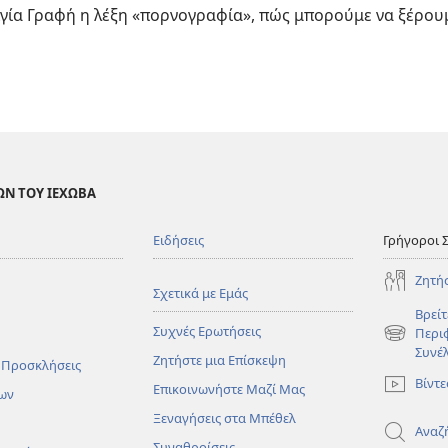
γία Γραφή η λέξη «πορνογραφία», πώς μπορούμε να ξέρουμ
ΩΝ ΤΟΥ ΙΕΧΩΒΑ
Ειδήσεις
Γρήγοροι 
Ζητή
Σχετικά με Εμάς
Βρείτ
Συχνές Ερωτήσεις
Περι
(ανοίγει
Συνέ
Ζητήστε μια Επίσκεψη
νέο
 Προσκλήσεις
παράθυρο
Βίντε
Επικοινωνήστε Μαζί Μας
ων
Ξεναγήσεις στα Μπέθελ
Αναζ
Συναθροίσεις