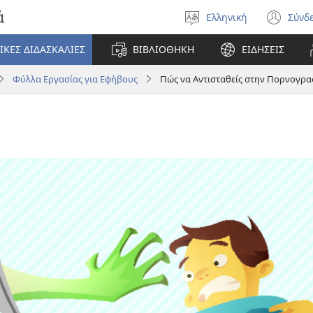
ά
Ελληνική
Σύνδ
Επιλέξτε
(αν
γλώσσα
νέο
ΙΚΕΣ ΔΙΔΑΣΚΑΛΙΕΣ
ΒΙΒΛΙΟΘΗΚΗ
ΕΙΔΗΣΕΙΣ
πα
Φύλλα Εργασίας για Εφήβους
Πώς να Αντισταθείς στην Πορνογρα