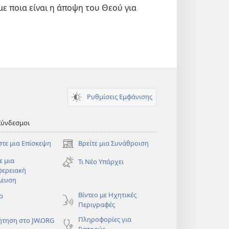
ε ποια είναι η άποψη του Θεού για
Ρυθμίσεις Εμφάνισης
Σύνδεσμοι
στε μια Επίσκεψη
Βρείτε μια Συνάθροιση
(ανοίγει
νέο
ε μια
Τι Νέο Υπάρχει
παράθυρο)
φερειακή
λευση
)
Βίντεο με Ηχητικές
ο
Περιγραφές
Πληροφορίες για
ήτηση στο JW.ORG
Γιατρούς