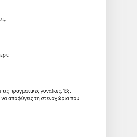
ας.
λερτ;
τις πραγματικές γυναίκες. Έξι
 να αποφύγεις τη στενοχώρια που