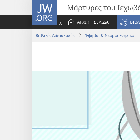
JW.ORG
Μάρτυρες του Ιεχωβ
ΑΡΧΙΚΗ ΣΕΛΙΔΑ
ΒΙΒΛ
Βιβλικές Διδασκαλίες
Έφηβοι & Νεαροί Ενήλικοι