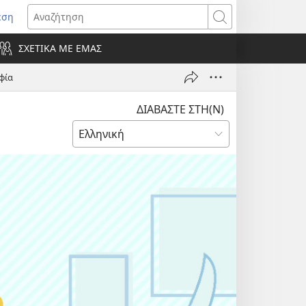
εση
οίγει
Αναζήτηση
ΣΧΕΤΙΚΑ ΜΕ ΕΜΑΣ
ράθυρο)
φία
ΔΙΑΒΑΣΤΕ ΣΤΗ(Ν)