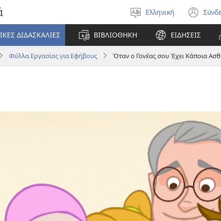
ά
Ελληνική
Σύνδ
Επιλέξτε
(αν
γλώσσα
νέο
ΙΚΕΣ ΔΙΔΑΣΚΑΛΙΕΣ
ΒΙΒΛΙΟΘΗΚΗ
ΕΙΔΗΣΕΙΣ
πα
Φύλλα Εργασίας για Εφήβους
Όταν ο Γονέας σου Έχει Κάποια Ασθ