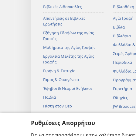
Βιβλικές Διδασκαλίες
Βιβλιοθήκη
Απαντήσεις σε Βιβλικές
Αγία Γραφή
Ερωτήσεις
Βιβλία
Εξήγηση Εδαφίων της Αγίας
Βιβλιάρια
Γραφής
Φυλλάδια &
Μαθήματα της Αγίας Γραφής
Σειρές Άρθρ
Εργαλεία Μελέτης της Αγίας
Γραφής
Περιοδικά
Ειρήνη & Ευτυχία
Φυλλάδια Ε
Γάμος & Οικογένεια
Προγράμμα
Έφηβοι & Νεαροί Ενήλικοι
Ευρετήρια
Παιδιά
Οδηγίες
Πίστη στον Θεό
JW Broadcas
Επιστήμη & Αγία Γραφή
Βίντεο
Ρυθμίσεις Απορρήτου
Ιστορία & Αγία Γραφή
Μουσική
Ηχητικά Δρ
Για να σας προσφέρουμε την καλύτερη δυνατή