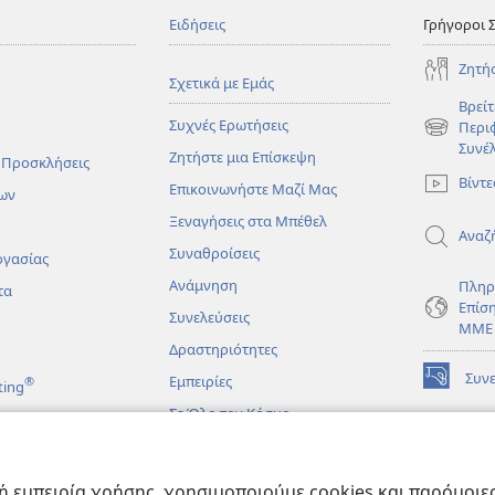
Ειδήσεις
Γρήγοροι 
Ζητή
Σχετικά με Εμάς
Βρείτ
Συχνές Ερωτήσεις
Περι
(ανοίγει
Συνέ
Ζητήστε μια Επίσκεψη
νέο
 Προσκλήσεις
παράθυρο
Βίντε
Επικοινωνήστε Μαζί Μας
ων
Ξεναγήσεις στα Μπέθελ
Αναζ
Συναθροίσεις
ργασίας
Ανάμνηση
Πληρ
τα
Επίσ
Συνελεύσεις
ΜΜΕ
Δραστηριότητες
Συν
Εμπειρίες
®
ting
(ανοίγει
νέο
Σε Όλο τον Κόσμο
παράθυρο
ΔΙΑ
ΒΙΒ
(ανοίγει
Σκο
άματα
νέο
 εμπειρία χρήσης, χρησιμοποιούμε cookies και παρόμοιες 