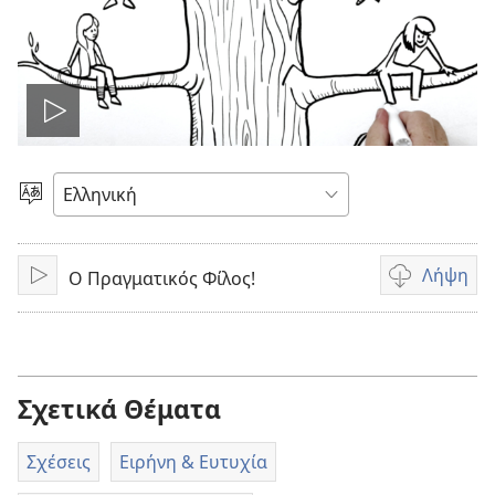
Αναπαραγωγή
βίντεο
Επιλέξτε
Γλώσσα
Λήψη
Ο Πραγματικός Φίλος!
Αναπαραγωγή
Επιλογές
λήψης
βίντεο
Σχετικά Θέματα
Σχέσεις
Ειρήνη & Ευτυχία