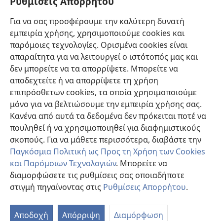
Ρυθμίσεις Απορρήτου
Βοήθεια
Για να σας προσφέρουμε την καλύτερη δυνατή
εμπειρία χρήσης, χρησιμοποιούμε cookies και
Συνεισφορές
(ανοίγει
παρόμοιες τεχνολογίες. Ορισμένα cookies είναι
νέο
απαραίτητα για να λειτουργεί ο ιστότοπός μας και
παράθυρο)
ΔΙΑΔΙΚΤΥΑΚΗ ΒΙΒΛΙΟΘΗΚΗ της Σκοπιάς™
δεν μπορείτε να τα απορρίψετε. Μπορείτε να
(ανοίγει
αποδεχτείτε ή να απορρίψετε τη χρήση
νέο
®
JW Hub
παράθυρο)
επιπρόσθετων cookies, τα οποία χρησιμοποιούμε
(ανοίγει
νέο
μόνο για να βελτιώσουμε την εμπειρία χρήσης σας.
®
JW Library
παράθυρο)
Κανένα από αυτά τα δεδομένα δεν πρόκειται ποτέ να
πουληθεί ή να χρησιμοποιηθεί για διαφημιστικούς
Βιβλιοθήκη της Σκοπιάς
σκοπούς. Για να μάθετε περισσότερα, διαβάστε την
Παγκόσμια Πολιτική ως Προς τη Χρήση των Cookies
και Παρόμοιων Τεχνολογιών
. Μπορείτε να
διαμορφώσετε τις ρυθμίσεις σας οποιαδήποτε
Copyright
© 2026 Watch Tower Bible and Tract Society of Pennsylvania.
στιγμή πηγαίνοντας στις
Ρυθμίσεις Απορρήτου
.
ΟΡΟΙ ΧΡΗΣΗΣ
|
ΠΟΛΙΤΙΚΗ ΑΠΟΡΡΗΤΟΥ
|
ΡΥΘΜΙΣΕΙΣ ΑΠΟΡΡΗΤΟΥ
Αποδοχή
Απόρριψη
Διαμόρφωση