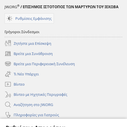
®
JW.ORG
/ ΕΠΙΣΗΜΟΣ ΙΣΤΟΤΟΠΟΣ ΤΩΝ ΜΑΡΤΥΡΩΝ ΤΟΥ ΙΕΧΩΒΑ
Ρυθμίσεις Εμφάνισης
Γρήγοροι Σύνδεσμοι
Ζητήστε μια Επίσκεψη
Βρείτε μια Συνάθροιση
(ανοίγει
νέο
Βρείτε μια Περιφερειακή Συνέλευση
(ανοίγει
παράθυρο)
νέο
Τι Νέο Υπάρχει
παράθυρο)
Βίντεο
Βίντεο με Ηχητικές Περιγραφές
Αναζήτηση στο JW.ORG
Πληροφορίες για Γιατρούς
Πληροφορίες για Επίσημους Φορείς και ΜΜΕ