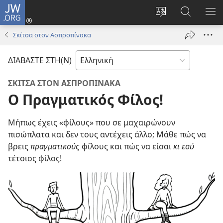
JW.ORG
Σύνδεση
(ανοίγει
Αλλαγή
Αναζήτησ
ΕΜ
νέο
γλώσσας
στο
ΜΕ
Σκίτσα στον Ασπροπίνακα
παράθυρο)
ιστότοπου
JW.ORG
ΔΙΑΒΑΣΤΕ ΣΤΗ(Ν)
ΣΚΙΤΣΑ ΣΤΟΝ ΑΣΠΡΟΠΙΝΑΚΑ
Ο Πραγματικός Φίλος!
Μήπως έχεις «φίλους» που σε μαχαιρώνουν
πισώπλατα και δεν τους αντέχεις άλλο; Μάθε πώς να
βρεις
πραγματικούς
φίλους και πώς να είσαι
κι εσύ
τέτοιος φίλος!