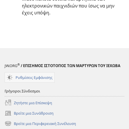
ηλεκτρονικών παιχνιδιών που ίσως να μην
έχεις υπόψη.
®
JW.ORG
/ ΕΠΙΣΗΜΟΣ ΙΣΤΟΤΟΠΟΣ ΤΩΝ ΜΑΡΤΥΡΩΝ ΤΟΥ ΙΕΧΩΒΑ
Ρυθμίσεις Εμφάνισης
Γρήγοροι Σύνδεσμοι
Ζητήστε μια Επίσκεψη
Βρείτε μια Συνάθροιση
(ανοίγει
νέο
Βρείτε μια Περιφερειακή Συνέλευση
(ανοίγει
παράθυρο)