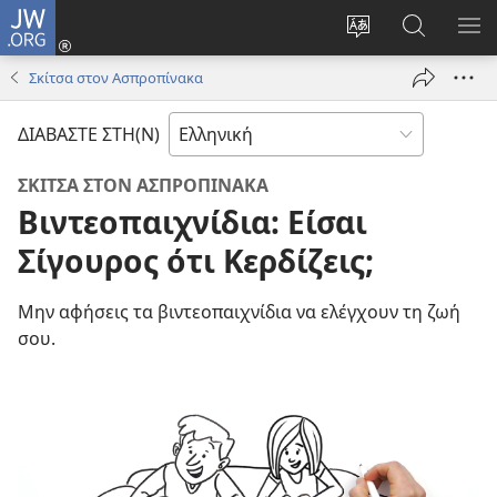
JW.ORG
Σύνδεση
(ανοίγει
Αλλαγή
Αναζήτησ
ΕΜ
νέο
γλώσσας
στο
ΜΕ
Σκίτσα στον Ασπροπίνακα
παράθυρο)
ιστότοπου
JW.ORG
ΔΙΑΒΑΣΤΕ ΣΤΗ(Ν)
ΣΚΙΤΣΑ ΣΤΟΝ ΑΣΠΡΟΠΙΝΑΚΑ
Βιντεοπαιχνίδια: Είσαι
Σίγουρος ότι Κερδίζεις;
Μην αφήσεις τα βιντεοπαιχνίδια να ελέγχουν τη ζωή
σου.