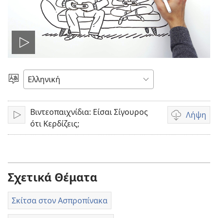
Αναπαραγωγή
βίντεο
Επιλέξτε
Γλώσσα
Βιντεοπαιχνίδια: Είσαι Σίγουρος
Λήψη
Αναπαραγωγή
Επιλογές
ότι Κερδίζεις;
λήψης
βίντεο
Σχετικά Θέματα
Σκίτσα στον Ασπροπίνακα