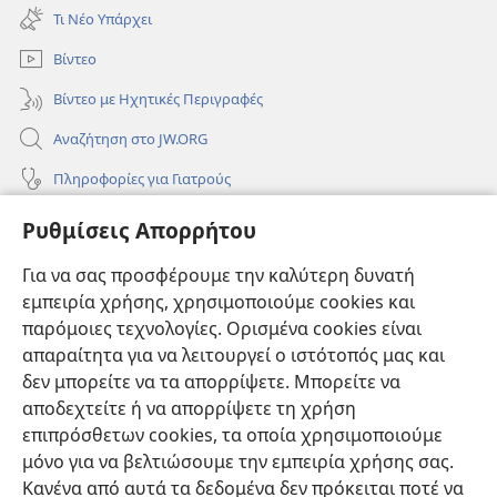
νέο
Τι Νέο Υπάρχει
παράθυρο)
Βίντεο
Βίντεο με Ηχητικές Περιγραφές
Αναζήτηση στο JW.ORG
Πληροφορίες για Γιατρούς
Πληροφορίες για Επίσημους Φορείς και ΜΜΕ
Ρυθμίσεις Απορρήτου
Βοήθεια
Για να σας προσφέρουμε την καλύτερη δυνατή
εμπειρία χρήσης, χρησιμοποιούμε cookies και
Συνεισφορές
(ανοίγει
παρόμοιες τεχνολογίες. Ορισμένα cookies είναι
νέο
απαραίτητα για να λειτουργεί ο ιστότοπός μας και
παράθυρο)
ΔΙΑΔΙΚΤΥΑΚΗ ΒΙΒΛΙΟΘΗΚΗ της Σκοπιάς™
δεν μπορείτε να τα απορρίψετε. Μπορείτε να
(ανοίγει
αποδεχτείτε ή να απορρίψετε τη χρήση
νέο
®
JW Hub
παράθυρο)
επιπρόσθετων cookies, τα οποία χρησιμοποιούμε
(ανοίγει
νέο
μόνο για να βελτιώσουμε την εμπειρία χρήσης σας.
®
JW Library
παράθυρο)
Κανένα από αυτά τα δεδομένα δεν πρόκειται ποτέ να