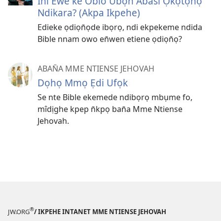
Ini Ewe ke Obio Ubọn̄ Abasi Ọkọtọn̄ọ
Ndikara? (Akpa Ikpehe)
Edieke ọdiọn̄ọde ibọrọ, ndi ekpekeme ndida
Bible nnam owo en̄wen etiene ọdiọn̄ọ?
ABAN̄A MME NTIENSE JEHOVAH
Dọhọ Mmọ Ẹdi Ufọk
Se nte Bible ekemede ndibọrọ mbụme fo,
mîdịghe kpep n̄kpọ ban̄a Mme Ntiense
Jehovah.
®
JW.ORG
/ IKPEHE INTANET MME NTIENSE JEHOVAH