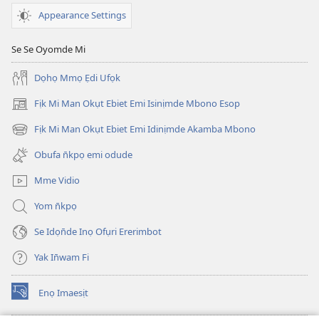
Appearance Settings
Se Se Oyomde Mi
Dọhọ Mmọ Ẹdi Ufọk
Fịk Mi Man Okụt Ebiet Emi Isinịmde Mbono Esop
(opens
new
Fịk Mi Man Okụt Ebiet Emi Idinịmde Akamba Mbono
(opens
window)
new
Obufa n̄kpọ emi odude
window)
Mme Vidio
Yom n̄kpọ
Se Idọn̄de Inọ Ofụri Ererimbot
Yak In̄wam Fi
Enọ Imaesịt
(opens
new