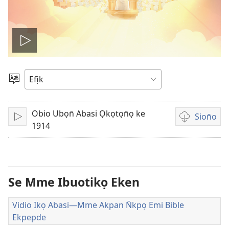
Bre
vidio
Mek
Usem
Obio Ubọn̄ Abasi Ọkọtọn̄ọ ke
Sion̄o
Bre
Nte
1914
ẹkemede
ndision̄o
vidio
Se Mme Ibuotikọ Eken
Vidio Ikọ Abasi—Mme Akpan N̄kpọ Emi Bible
Ekpepde