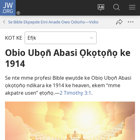
JW.ORG
Dụk
(opens
Kpụhọ
Yom
WU
new
usem
N̄kpọ
SE
Se Bible Ekpepde Emi Anade Owo Ọdiọn̄ọ—Vidio
window)
ikpehe
ke
ID
Intanet
JW.ORG
KOT KE
Obio Ubọn̄ Abasi Ọkọtọn̄ọ ke
1914
Se nte mme prọfesi Bible ẹwụtde ke Obiọ Ubọn̄ Abasi
ọkọtọn̄ọ ndikara ke 1914 ke heaven, ekem “mme
akpatre usen” ẹtọn̄ọ.​—
2 Timothy 3:1
.