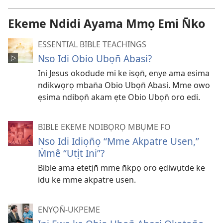
Ekeme Ndidi Ayama Mmọ Emi N̄ko
ESSENTIAL BIBLE TEACHINGS
Nso Idi Obio Ubọn̄ Abasi?
Ini Jesus okodude mi ke isọn̄, enye ama esima
ndikwọrọ mban̄a Obio Ubọn̄ Abasi. Mme owo
ẹsima ndibọn̄ akam ẹte Obio Ubọn̄ oro edi.
BIBLE EKEME NDIBỌRỌ MBỤME FO
Nso Idi Idiọn̄ọ “Mme Akpatre Usen,”
M̀mê “Utịt Ini”?
Bible ama etetịn̄ mme n̄kpọ oro ẹdiwụtde ke
idu ke mme akpatre usen.
ENYỌN̄-UKPEME