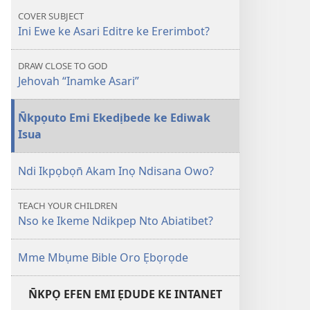
ke
COVER SUBJECT
Asari
Ini Ewe ke Asari Editre ke Ererimbot?
Editre?
DRAW CLOSE TO GOD
Jehovah “Inamke Asari”
N̄kpọuto Emi Ekedịbede ke Ediwak
Isua
Ndi Ikpọbọn̄ Akam Inọ Ndisana Owo?
TEACH YOUR CHILDREN
Nso ke Ikeme Ndikpep Nto Abiatibet?
Mme Mbụme Bible Oro Ẹbọrọde
N̄KPỌ EFEN EMI ẸDUDE KE INTANET