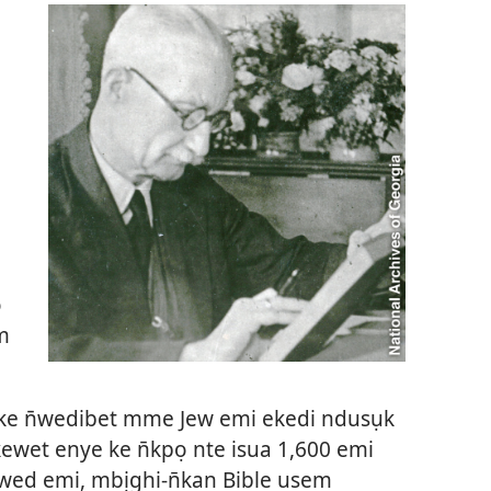
o
m
ke n̄wedibet mme Jew emi ekedi ndusụk
kewet enye ke n̄kpọ nte isua 1,600 emi
wed emi, mbịghi-n̄kan Bible usem