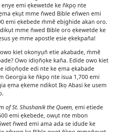
 enye emi ẹkewetde ke n̄kpọ nte
 ẹma ẹkụt mme n̄wed Bible en̄wen emi
600 emi ẹkebede m̀mê ebịghide akan oro.
 ndikụt mme n̄wed Bible oro ẹkewetde ke
 Jesus ye mme apostle esie ẹkekpan̄a!
 owo kiet okonyụn̄ etie akabade, m̀mê
de? Owo idiọn̄ọke kan̄a. Edide owo kiet
 idiọn̄ọde edi nte ke ẹma ẹkabade
m Georgia ke n̄kpọ nte isua 1,700 emi
ia ẹma ẹkeme ndikot Ikọ Abasi ke usem
o.
 of St. Shushanik the Queen,
emi etiede
1,600 emi ẹkebede, owụt nte mbon
diwet n̄wed emi ama ada se idude ke
e en̄wen ke Bible ewet n̄kpọ mmọn̄eyet