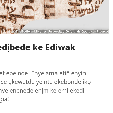
edịbede ke Ediwak
et ebe nde. Enye ama etịn̄ enyịn
. Se ẹkewetde ye nte ẹkebonde ikọ
ye enen̄ede enịm ke emi ekedi
gia!