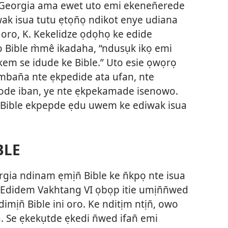
 Georgia ama ewet uto emi ekenen̄erede
ak isua tutu ẹtọn̄ọ ndikot enye udiana
 oro, K. Kekelidze ọdọhọ ke edide
 Bible m̀mê ikadaha, “ndusụk ikọ emi
em se idude ke Bible.” Uto esie ọwọrọ
̄ mban̄a nte ẹkpedide ata ufan, nte
ode iban, ye nte ẹkpekamade isenowo.
Bible ekpepde ẹdu uwem ke ediwak isua
BLE
ia ndinam ẹmịn̄ Bible ke n̄kpọ nte isua
Edidem Vakhtang VI ọbọp itie umịn̄n̄wed
imịn̄ Bible ini oro. Ke nditịm ntịn̄, owo
 Se ẹkekụtde ẹkedi n̄wed ifan̄ emi