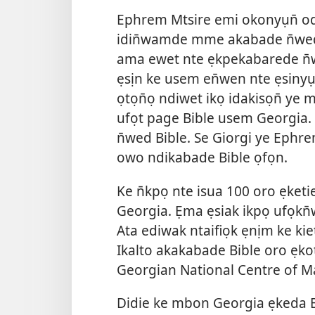
Ephrem Mtsire emi okonyụn̄ o
idin̄wamde mme akabade n̄wed 
ama ewet nte ẹkpekabarede n̄
ẹsịn ke usem en̄wen nte ẹsinyụ
ọtọn̄ọ ndiwet ikọ idakisọn̄ ye 
ufọt page Bible usem Georgia
n̄wed Bible. Se Giorgi ye Ep
owo ndikabade Bible ọfọn.
Ke n̄kpọ nte isua 100 oro ẹket
Georgia. Ẹma ẹsiak ikpọ ufọkn̄
Ata ediwak ntaifiọk ẹnịm ke kie
Ikalto akakabade Bible oro ẹko
Georgian National Centre of M
Didie ke mbon Georgia ẹkeda B