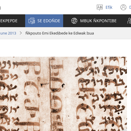
h
Efịk
Mek
(
usem
 EKPEPDE
SE ẸDỌN̄DE
MBỤK N̄KPỌNTỊBE
w
June 2013
N̄kpọuto Emi Ekedịbede ke Ediwak Isua