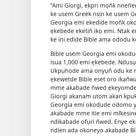
“Ami Giorgi, ekpri mọn̄k nnen̄e
ke usem Greek nsịn ke usem Ge
Georgia emi ekedide mọn̄k oko
ẹkebede eketịn̄ ikọ emi. Ntak 
ke ini edide Bible ama ododu k
Bible usem Georgia emi okodud
isua 1,000 emi ẹkebede. Ndusụk
Ukpụhọde ama onyụn̄ odu ke n
ẹkewetde Bible eset oro ikan̄
mme akabade n̄wed ẹkeyomde n
Giorgi akanam utom akan kpu
Georgia emi okodude odomo y
akabade mme itie emi mîkesịn
ndikabade ofụri n̄wed. Enye 
ndien ada okoneyo akabade Bi