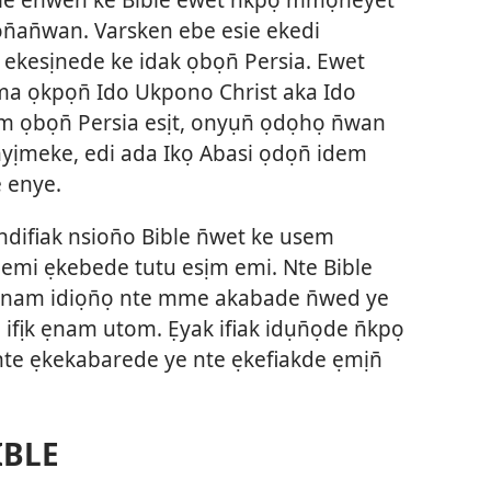
̄an̄wan. Varsken ebe esie ekedi
 ekesịnede ke idak ọbọn̄ Persia. Ewet
a ọkpọn̄ Ido Ukpono Christ aka Ido
 ọbọn̄ Persia esịt, onyụn̄ ọdọhọ n̄wan
nyịmeke, edi ada Ikọ Abasi ọdọn̄ idem
 enye.
ifiak nsion̄o Bible n̄wet ke usem
 emi ẹkebede tutu esịm emi. Nte Bible
nam idiọn̄ọ nte mme akabade n̄wed ye
ifịk ẹnam utom. Ẹyak ifiak idụn̄ọde n̄kpọ
nte ẹkekabarede ye nte ẹkefiakde ẹmịn̄
IBLE