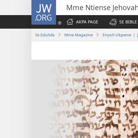
JW.ORG
Mme Ntiense Jehova
AKPA PAGE
SE BIBLE
Se Ẹdọn̄de
Mme Magazine
Enyọn̄-Ukpeme | 