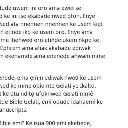
dude uwem ini oro ama ewet se
ke ini iso ẹkabade n̄wed ọfọn. Enye
wed ata nnennen nnennen ke usem kiet
n̄ ẹtịn̄de ikọ ke usem oro. Enye ama
mme itien̄wed oro ẹtịn̄de ukem n̄kpọ ke
. Ephrem ama afiak akabade ediwak
hrem ẹkenamde ama enen̄ede an̄wam mme
ienede, ẹma ẹmịn̄ ediwak n̄wed ke usem
wed ke mme obio nte Gelati ye Ikalto.
t ke otu nditọ ufọkn̄wed Gelati m̀mê
tde Bible Gelati, emi odude idahaemi ke
anuscripts.
ible emi? Ke isua 900 emi ẹkebede,