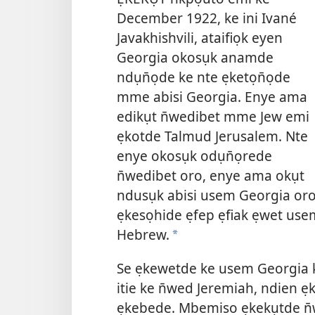
December 1922, ke ini Ivané
Javakhishvili, ataifiọk eyen
Georgia okosụk anamde
ndụn̄ọde ke nte ẹketọn̄ọde
mme abisi Georgia. Enye ama
edikụt n̄wedibet mme Jew emi
ẹkotde Talmud Jerusalem. Nte
enye okosụk odụn̄ọrede
n̄wedibet oro, enye ama okụt
ndusụk abisi usem Georgia or
ẹkesọhide ẹfep ẹfiak ẹwet use
Hebrew.
*
Se ẹkewetde ke usem Georgia 
itie ke n̄wed Jeremiah, ndien ẹ
ẹkebede. Mbemiso ẹkekụtde n̄