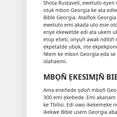
Shota Rustaveli, ewetuto eyen
otụk mbon Georgia ke ata ediw
Bible Georgia. Ataifiọk Georgia
ewetuto emi akada uto esie oto
enye ekewetde ẹdi ata ukem uk
etop etieti, onyụn̄ awak nditịn
ẹkpetatde ubọk, nte ẹkpekpon
Ntem ke mbon Georgia ẹda se 
idahaemi.
MBỌN̄ ẸKESIMỊN̄ BI
Ama enen̄ede ọdọn̄ mbọn̄ Georg
300 emi ẹkebede. Emi akanam 
ke Tbilisi. Edi owo ikekemeke nd
ikekwe Bible usem Georgia aba.