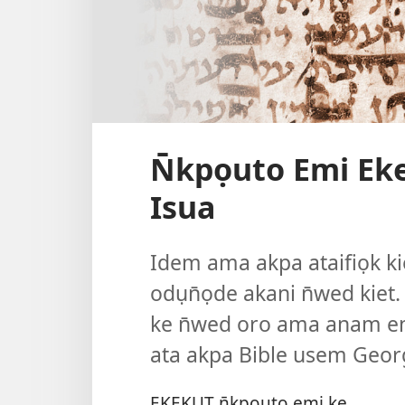
N̄kpọuto Emi Ek
Isua
Idem ama akpa ataifiọk ki
odụn̄ọde akani n̄wed kiet
ke n̄wed oro ama anam en
ata akpa Bible usem Geor
ẸKEKỤT n̄kpọuto emi ke