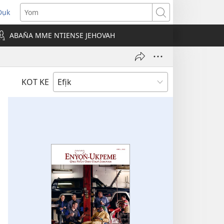
Dụk
opens
Yom
new
ABAN̄A MME NTIENSE JEHOVAH
indow)
KOT KE