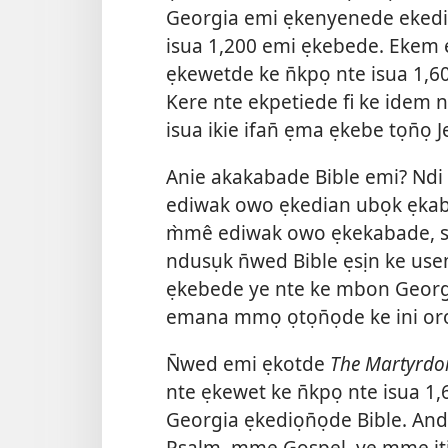
Georgia emi ẹkenyenede ekedi
isua 1,200 emi ẹkebede. Ekem
ẹkewetde ke n̄kpọ nte isua 1,
Kere nte ekpetiede fi ke idem
isua ikie ifan̄ ẹma ẹkebe tọn̄ọ
Anie akakabade Bible emi? Ndi
ediwak owo ẹkedian ubọk ẹkaba
m̀mê ediwak owo ẹkekabade, se
ndusụk n̄wed Bible ẹsịn ke use
ẹkebede ye nte ke mbon Georg
emana mmọ ọtọn̄ọde ke ini or
N̄wed emi ẹkotde
The Martyrdom
nte ẹkewet ke n̄kpọ nte isua 
Georgia ẹkediọn̄ọde Bible. An
Psalm, mme Gospel, ye mme iti