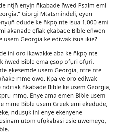
de ntịn̄ enyịn n̄kabade n̄wed Psalm emi
orgia.” Giorgi Mtatsmindeli, eyen
nyụn̄ odude ke n̄kpọ nte isua 1,000 emi
emi akanade ẹfiak ẹkabade Bible en̄wen
e usem Georgia ke ediwak isua ikie?
e ini oro ikawakke aba ke n̄kpọ nte
 n̄wed Bible ẹma ẹsop ofụri ofụri.
te ẹkesemde usem Georgia, ntre nte
wan̄ake mme owo. Kpa ye oro ediwak
difiak n̄kabade Bible ke usem Georgia,
kpru mmọ. Enye ama emen Bible usem
e mme Bible usem Greek emi ẹkedude,
eke, ndusụk ini enye ekenyene
ekesinam utom ufọkabasi esie uwemeyo,
ble.