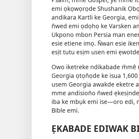
emi ọkọwọrọde Shushanik Ọbọn
andikara Kartli ke Georgia, emi
n̄wed emi ọdọhọ ke Varsken am
Ukpono mbon
Persia man enem
esie etiene imọ. N̄wan esie ike
esịt tutu esịm usen emi ẹwotde
Owo iketreke ndikabade m̀mê nd
Georgia ọtọn̄ọde ke isua 1,600
usem Georgia awakde eketre a
mme andision̄o n̄wed ẹkesịnde 
iba ke mbụk emi ise—oro edi, 
Bible emi.
ẸKABADE EDIWAK B