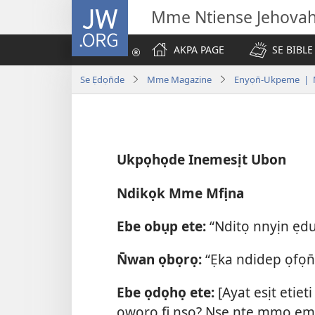
JW.ORG
Mme Ntiense Jehova
AKPA PAGE
SE BIBLE
Se Ẹdọn̄de
Mme Magazine
Enyọn̄-Ukpeme | 
Ukpọhọde Inemesịt Ubon
Ndikọk Mme Mfịna
Ebe obụp ete:
“Nditọ nnyịn ẹdu
N̄wan ọbọrọ:
“Ẹka ndidep ọfọn̄
Ebe ọdọhọ ete:
[Ayat esịt etieti
ọwọrọ fi nso? Nse nte mmọ ẹma