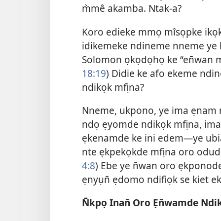
m̀mê akamba. Ntak-a?
Koro edieke mmọ mîsọpke ikọk
idikemeke ndineme nneme ye k
Solomon ọkọdọhọ ke “en̄wan mm
18:19
) Didie ke afo ekeme ndi
ndikọk mfịna?
Nneme, ukpono, ye ima ẹnam n
ndọ ẹyomde ndikọk mfịna, im
ẹkenamde ke ini edem—ye ubi
nte ẹkpekọkde mfịna oro odude
4:8
) Ebe ye n̄wan oro ẹkponode
ẹnyụn̄ ẹdomo ndifiọk se kiet ek
N̄kpọ Inan̄ Oro Ẹn̄wamde Ndi