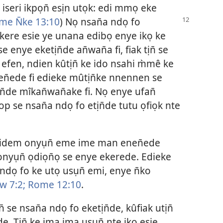
 iseri ikpọn̄ esịn utọk: edi mmọ eke
me N̄ke
13:10
) Nọ nsan̄a ndọ fo
ikere esie ye unana edibọ enye ikọ ke
enye eketịn̄de an̄wan̄a fi, fiak tịn̄ se
 efen, ndien kûtịn̄ ke ido nsahi m̀mê ke
en̄ede fi edieke mûtịn̄ke nnennen se
n̄de mîkan̄wan̄ake fi. Nọ enye ufan̄
op se nsan̄a ndọ fo etịn̄de tutu ọfiọk nte
 idem onyụn̄ eme ime man enen̄ede
onyụn̄ ọdiọn̄ọ se enye ekerede. Edieke
dọ fo ke utọ usụn̄ emi, enye n̄ko
w 7:2;
Rome 12:10
.
n̄ se nsan̄a ndọ fo eketịn̄de, kûfiak utịn̄
. Tịn̄ ke ima ima usụn̄ nte ikọ esie