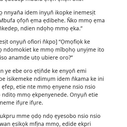
ọ nnyan̄a idem inyụn̄ ikopke inemesịt
“Mbufa ọfọn̄ ẹma ẹdibehe. N̄ko mmọ ẹma
̄kedep, ndien ndọhọ mmọ ẹka.”
sịt onyụn̄ ofiori n̄kpo] “Ọmọfiọk ke
pọ ndomokiet ke mmọ mîbọhọ unyịme ito
so anamde utọ ubiere oro?”
n ye ebe oro ẹtịn̄de ke enyọn̄ emi
 ebe isikemeke ndimụm idem n̄kama ke ini
o ẹfep, etie nte mmọ ẹnyene nsio nsio
o nditọ mmọ ẹkpenyenede. Onyụn̄ etie
eme ifụre ifụre.
pukpru mme ọdọ ndọ ẹyesobo nsio nsio
̄wan ẹsikọk mfịna mmọ, edide ekpri