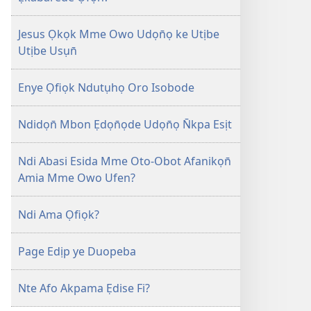
Jesus Ọkọk Mme Owo Udọn̄ọ ke Utịbe
Utịbe Usụn̄
Enye Ọfiọk Ndutụhọ Oro Isobode
Ndidọn̄ Mbon Ẹdọn̄ọde Udọn̄ọ N̄kpa Esịt
Ndi Abasi Esida Mme Oto-Obot Afanikọn̄
Amia Mme Owo Ufen?
Ndi Ama Ọfiọk?
Page Edịp ye Duopeba
Nte Afo Akpama Ẹdise Fi?