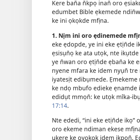
Kere ban̄a n̄kpọ inan̄ oro ẹsia
edumbet Bible ẹkemede ndin̄w
ke ini ọkọkde mfịna.
1. Nịm ini oro ẹdinemede mfị
eke ẹdopde, ye ini eke ẹtịn̄de ik
ẹsisụn̄ọ ke ata utọk, nte ikụt
ye n̄wan oro ẹtịn̄de ẹban̄a ke 
nyene mfara ke idem nyụn̄ t
iyatesịt edibụmede. Ẹmekeme 
ke ndọ mbufo edieke ẹnamde ite
edidụt mmọn̄: ke utọk mîka-i
17:14
.
Nte ededi, “ini eke etịn̄de ikọ
oro ekeme ndiman ekese mfịna. 
ukere ke ọyọkọk idem ikpọn̄. 