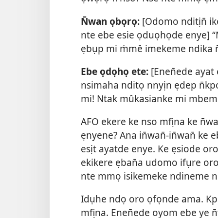
N̄wan ọbọrọ:
[Odomo nditịn̄ ik
nte ebe esie ọduọhọde enye] 
ẹbụp mi m̀mê imekeme ndika n
Ebe ọdọhọ ete:
[Enen̄ede ayat e
nsimaha nditọ nnyịn ẹdep n̄k
mi! Ntak mûkasianke mi mbemi
AFO ekere ke nso mfịna ke n̄wa
ẹnyene? Ana in̄wan̄-in̄wan̄ ke
esịt ayatde enye. Ke ẹsiode or
ekikere ẹban̄a udomo ifụre or
nte mmọ isikemeke ndineme nn
Idụhe ndọ oro ọfọnde ama. K
mfịna. Enen̄ede oyom ebe ye n