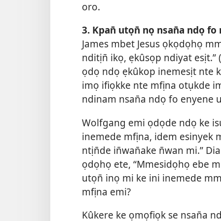
oro.
3. Kpan̄ utọn̄ nọ nsan̄a ndọ fo
James mbet Jesus ọkọdọhọ mme
nditịn̄ ikọ, ẹkûsọp ndiyat esịt.” 
ọdọ ndọ ẹkûkop inemesịt nte k
imọ ifiọkke nte mfịna otụkde i
ndinam nsan̄a ndọ fo enyene u
Wolfgang emi ọdọde ndọ ke isu
inemede mfịna, idem esinyek mi
ntịn̄de in̄wan̄ake n̄wan mi.” 
ọdọhọ ete, “Mmesidọhọ ebe mi e
utọn̄ inọ mi ke ini inemede mm
mfịna emi?
Kûkere ke ọmọfiọk se nsan̄a n