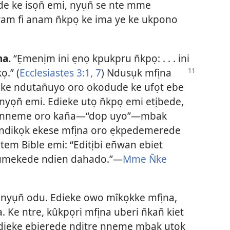
kde ke isọn̄ emi, nyụn̄ se nte mme
am fi anam n̄kpọ ke ima ye ke ukpono
na.
“Ẹmenịm ini ẹnọ kpukpru n̄kpọ: . . . ini
ọ.” (
Ecclesiastes 3:1,
7
)
Ndusụk mfịna
de ke ndutan̄uyo oro okodude ke ufọt ebe
enyọn̄ emi. Edieke utọ n̄kpọ emi etịbede,
re nneme oro kan̄a—“dop uyo”—mbak
ndikọk ekese mfịna oro ẹkpedemerede
m Bible emi: “Editịbi en̄wan ebiet
bụmekede ndien dahado.”—
Mme N̄ke
” onyụn̄ odu. Edieke owo mîkọkke mfịna,
Ke ntre, kûkpọri mfịna uberi n̄kan̄ kiet
Edieke ebierede nditre nneme mbak utọk