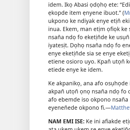
idem. Ikọ Abasi ọdọhọ ete: “Edi
ẹkopde item ẹnyene ibuot.” (
M
ukpono ke ndiyak enye etịn̄ ek
inua. Ekem, man etịm ọfiọk ke se 
nsan̄a ndọ fo eketịn̄de ke usụn̄
iyatesịt. Dọhọ nsan̄a ndọ fo en
enye eketịn̄de sia se enye eketị
etiene osioro uyo. Kpan̄ utọn̄ k
etiede enye ke idem.
Ke akpanikọ, ana afo osụhọde
akpan̄ utọn̄ ọnọ nsan̄a ndọ fo 
afo ebemde iso okpono nsan̄a n
eyenen̄ede okpono fi.—
Matthe
NAM EMI ISE:
Ke ini afiakde etị
ata ukem ukem se enye eketịn̄de