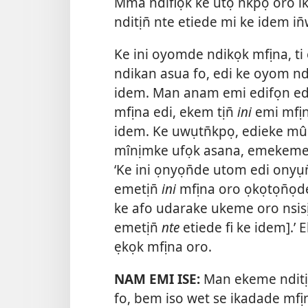
Mma ndifiọk ke utọ n̄kpọ oro
nditịn̄ nte etiede mi ke idem in̄
Ke ini oyomde ndikọk mfịna, ti
ndikan asua fo, edi ke oyom ndi
idem. Man anam emi edifọn edi
mfịna edi, ekem tịn̄
ini
emi mfịn
idem. Ke uwụtn̄kpọ, edieke mû
mînịmke ufọk asana, emekeme
‘Ke ini ọnyọn̄de utom edi onyụn
emetịn̄
ini
mfịna oro ọkọtọn̄ọd
ke afo udarake ukeme oro nsi
emetịn̄
nte
etiede fi ke idem].
ẹkọk mfịna oro.
NAM EMI ISE:
Man ekeme nditịn̄
fo, bem iso wet se ikadade mfị