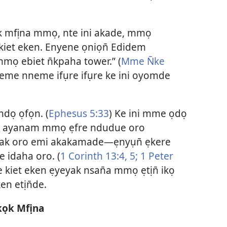
 mfịna mmọ, nte ini akade, mmọ
iet eken. Enyene ọniọn̄ Edidem
ọ ebiet n̄kpaha tower.” (
Mme N̄ke
neme nneme ifụre ifụre ke ini oyomde
dọ ọfọn. (
Ephesus 5:33
) Ke ini mme ọdọ
a ayanam mmọ ẹfre ndudue oro
ak oro emi akakamade—ẹnyụn̄ ẹkere
 idaha oro. (
1 Corinth 13:4, 5;
1 Peter
 kiet eken ẹyeyak nsan̄a mmọ ẹtịn̄ ikọ
en etịn̄de.
kọk Mfịna