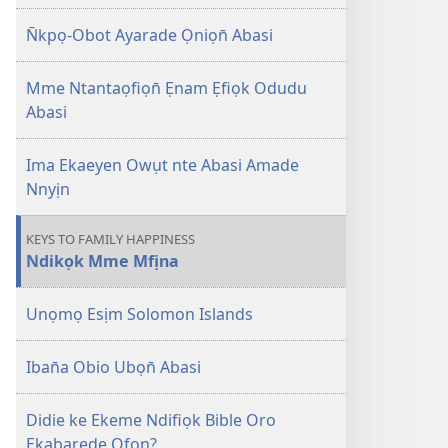
2008
N̄kpọ-Obot Ayarade Ọniọn̄ Abasi
Mme Ntantaọfiọn̄ Ẹnam Ẹfiọk Odudu
Abasi
Ima Ekaeyen Owụt nte Abasi Amade
Nnyịn
KEYS TO FAMILY HAPPINESS
Ndikọk Mme Mfịna
Unọmọ Esịm Solomon Islands
Iban̄a Obio Ubọn̄ Abasi
Didie ke Ekeme Ndifiọk Bible Oro
Ẹkabarede Ọfọn?