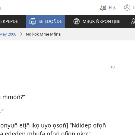
h
Efịk
Mek
(
usem
 EKPEPDE
SE ẸDỌN̄DE
MBỤK N̄KPỌNTỊBE
w
May 2008
Ndikọk Mme Mfịna
 m̀mọ̀n̄?”
.”
 onyụn̄ etịn̄ ikọ uyo ọsọn̄] “Ndidep ọfọn̄
 ẹdedep mbufa ọfọn̄ ọfiọn̄ oko!”