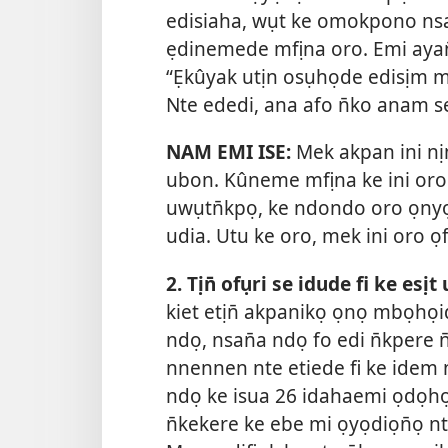
edisiaha, wụt ke omokpono nsa
ẹdinemede mfịna oro. Emi aya
“Ẹkûyak utịn osụhọde edisịm mb
Nte ededi, ana afo n̄ko anam se
NAM EMI ISE:
Mek akpan ini n
ubon. Kûneme mfịna ke ini or
uwụtn̄kpọ, ke ndondo oro ọny
udia. Utu ke oro, mek ini oro ọ
2. Tịn̄ ofụri se idude fi ke es
kiet etịn̄ akpanikọ ọnọ mbọhọidụ
ndọ, nsan̄a ndọ fo edi n̄kpere 
nnennen nte etiede fi ke idem 
ndọ ke isua 26 idahaemi ọdọhọ 
n̄kekere ke ebe mi ọyọdiọn̄ọ n