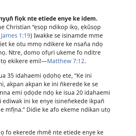
 nyụn̄ fiọk nte etiede enye ke idem.
 Christian “ẹsọp ndikop ikọ, ẹkûsọp
(
James 1:19
) Iwakke se isinamde mme
iet ke otu mmọ ndikere ke nsan̄a ndọ
mọ. Ntre, domo ofụri ukeme fo nditre
tọ ekikere emi!—
Matthew 7:12
.
a 35 idahaemi ọdọhọ ete, “Ke ini
, akpan akpan ke ini n̄kerede ke se
Dianna emi ọdọde ndọ ke isua 20 idahaemi
diwak ini ke enye isinen̄ekede ikpan̄
e mfịna.” Didie ke afo ekeme ndikan utọ
dọ fo ekerede m̀mê nte etiede enye ke