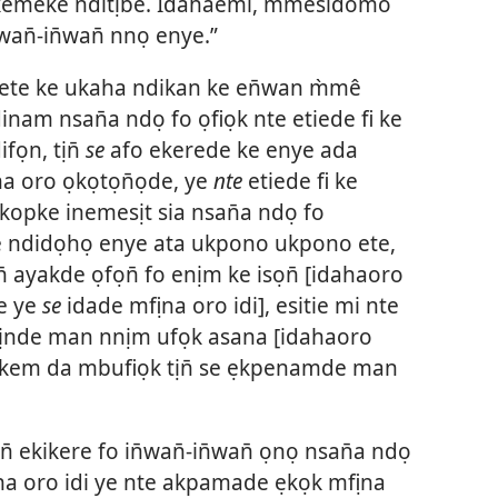
 ikemeke nditịbe. Idahaemi, mmesidomo
wan̄-in̄wan̄ nnọ enye.”
 ete ke ukaha ndikan ke en̄wan m̀mê
nam nsan̄a ndọ fo ọfiọk nte etiede fi ke
fọn, tịn̄
se
afo ekerede ke enye ada
a oro ọkọtọn̄ọde, ye
nte
etiede fi ke
kopke inemesịt sia nsan̄a ndọ fo
 ndidọhọ enye ata ukpono ukpono ete,
̄ ayakde ọfọn̄ fo enịm ke isọn̄ [idahaoro
e ye
se
idade mfịna oro idi], esitie mi nte
sịnde man nnịm ufọk asana [idahaoro
’ Ekem da mbufiọk tịn̄ se ẹkpenamde man
 ekikere fo in̄wan̄-in̄wan̄ ọnọ nsan̄a ndọ
na oro idi ye nte akpamade ẹkọk mfịna