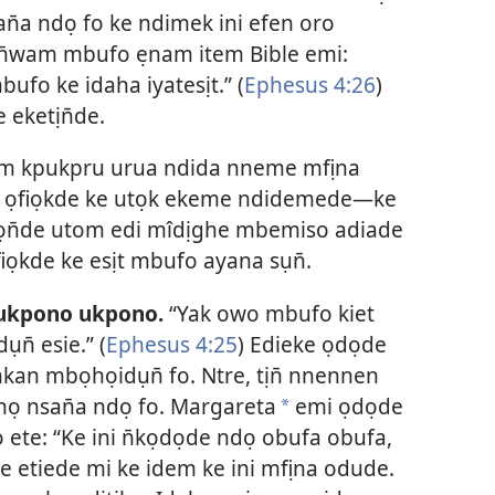
n̄a ndọ fo ke ndimek ini efen oro
n̄wam mbufo ẹnam item Bible emi:
ufo ke idaha iyatesịt.” (
Ephesus 4:26
)
 eketịn̄de.
ịm kpukpru urua ndida nneme mfịna
o ọfiọkde ke utọk ekeme ndidemede—ke
ọn̄de utom edi mîdịghe mbemiso adiade
fiọkde ke esịt mbufo ayana sụn̄.
ịt ukpono ukpono.
“Yak owo mbufo kiet
n̄ esie.” (
Ephesus 4:25
) Edieke ọdọde
n̄kan mbọhọidụn̄ fo. Ntre, tịn̄ nnennen
nọ nsan̄a ndọ fo. Margareta
emi ọdọde
*
ete: “Ke ini n̄kọdọde ndọ obufa obufa,
te etiede mi ke idem ke ini mfịna odude.